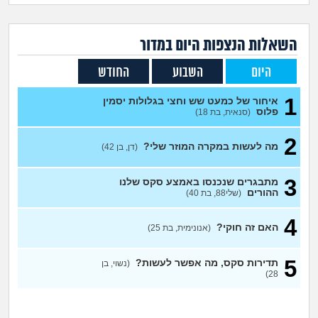
זוגיות
חיפוש שאלות
|
היריון ולידה
הרשמה
התחברות
השאלות הנצפות ה
יום
במדור
היום
השבוע
החודש
הורות ומשפחה
1
איחור של כמעט שש וחצי בגלולות יסמין
מתבגרים
פלוס
(סנאית, בת 18)
2
מהבקו"ם... ועד מתי?!
מה לעשות במקרה המוזר שלי?
(דן, בן 42)
לימודים וסטודנטים
3
מתבגרים שנכנסו באמצע סקס שלנו
ההורים
(שלי88, בת 40)
עבודה וקריירה
4
האם זה חוקי?
(אנונימית, בת 25)
חברים ואנשים
5
תדירות סקס, מה אפשר לעשות?
(נשוי, בן
28)
בית, שכנים ושותפים