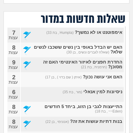
מה שעובר עליי
שאלות חדשות במדור
שומרים על הגוף
7
אימפוטנט או לא נמשך?
פיננסי וכלכלה
(Humpla , בת 33)
עצות
8
האם יש הבדל באופי בין נשים ששכבו לנשים
בין הסדינים
שלא?
עצות
(שאלה לגברים ונשים , בן 30)
9
החדרת חפצים לאיזור האינטימי האם זה
חיות מחמד
מסוכן?
עצות
(חרמנית , בת 21)
2
האם אני עושה נכון?
(איתן ( שם בדוי ) , בן 17)
יוקר המחיה
עצות
6
ניסיונות למין אנאלי
(מור , בת 35)
גאווה
עצות
8
התייעצות לגבי בן הזוג, ביחד 5 חודשים
(Eden~~ , בת 18)
עצות
8
בנות דתיות עושות את זה?
(אנונימי , בן 22)
עצות