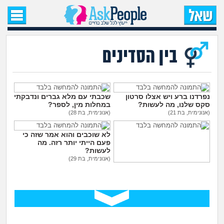
עמוד הבית
שאל שאלה
בין הסדינים
שאלות חדשות
שאלות שעוררו עניין
נפרדנו ברע ויש אצלו סרטון
שכבתי עם מלא גברים ונדבקתי
סקס שלנו, מה לעשות?
במחלות מין, לספר?
(אנונימית, בת 21)
(אנונימית, בת 28)
עצות חדשות
לא שוכבים והוא אמר שזה כי
פעם הייתי יותר רזה. מה
מה קורה כאן?
לעשות?
(אנונימית, בת 29)
בת 30 עדיין בתולה, כדאי ללכת
מתחם הטיפים
לנער ליווי?
(אנונימית, בת 30)
מדורים