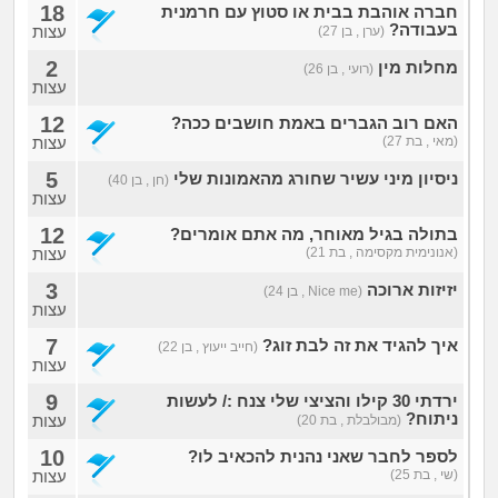
18
חברה אוהבת בבית או סטוץ עם חרמנית
בעבודה?
עצות
(ערן , בן 27)
2
מחלות מין
(רועי , בן 26)
עצות
12
האם רוב הגברים באמת חושבים ככה?
(מאי , בת 27)
עצות
5
ניסיון מיני עשיר שחורג מהאמונות שלי
(חן , בן 40)
עצות
12
בתולה בגיל מאוחר, מה אתם אומרים?
(אנונימית מקסימה , בת 21)
עצות
3
יזיזות ארוכה
(Nice me , בן 24)
עצות
7
איך להגיד את זה לבת זוג?
(חייב ייעוץ , בן 22)
עצות
9
ירדתי 30 קילו והציצי שלי צנח :/ לעשות
ניתוח?
עצות
(מבולבלת , בת 20)
10
לספר לחבר שאני נהנית להכאיב לו?
(שי , בת 25)
עצות