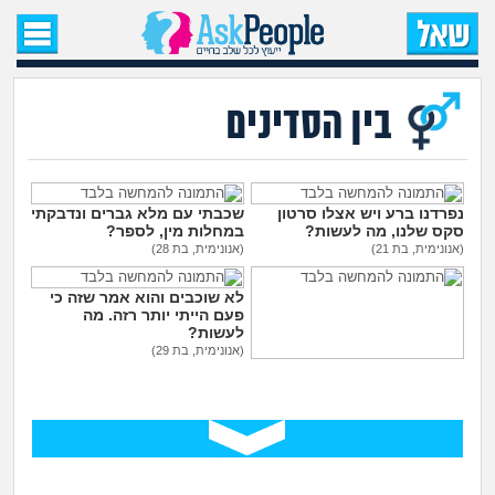
עמוד הבית
שאל שאלה
בין הסדינים
שאלות חדשות
שאלות שעוררו עניין
נפרדנו ברע ויש אצלו סרטון
שכבתי עם מלא גברים ונדבקתי
סקס שלנו, מה לעשות?
במחלות מין, לספר?
(אנונימית, בת 21)
(אנונימית, בת 28)
עצות חדשות
לא שוכבים והוא אמר שזה כי
פעם הייתי יותר רזה. מה
מה קורה כאן?
לעשות?
(אנונימית, בת 29)
בת 30 עדיין בתולה, כדאי ללכת
מתחם הטיפים
לנער ליווי?
(אנונימית, בת 30)
מדורים