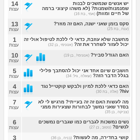
14
יש אנשים שנמשכים לבנות
שמנמנות/שמנות? (לא משהו קיצוני ברמה
עצות
של חיים ומוות)
(אמי , בת 16)
13
סקס בזמן שאני ישנה, האם זה מוזר?
(ענת , בת 25)
עצות
1
מחשבה שלא עוזבת, כדאי לי ללכת לטיפול אולי זה
יכול לעזור לשחרר את זה?
עצות
(אנונימי , בן 32)
10
האם הגודל סביר?
(אנונימי! , בן 19)
עצות
5
חושבים שיום אחד אני יכול להסתבך פלילי
בגלל הדבר הזה?
עצות
(שאלה , גיל: 34)
4
האם כדאי ללכת למיון ולבקש קוקטייל נגד
hiv?
עצות
(אלה , בת 30)
7
מה לעשות האם זה זה בעייתי? מרגיש לי לא
בסדר שאני נמשך לבחורות שצעירות ממני
עצות
(צביקה , בן 35)
6
נשים נמשכות לגברים כמו שגברים נמשכים
לנשים?
עצות
(נוטוב , בן 27)
3
קושי בחדירה, מה לעשות?
(בניה , בן 36)