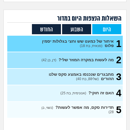
זוגיות
חיפוש שאלות
|
היריון ולידה
הרשמה
התחברות
השאלות הנצפות ה
יום
במדור
היום
השבוע
החודש
הורות ומשפחה
1
איחור של כמעט שש וחצי בגלולות יסמין
מתבגרים
פלוס
(סנאית, בת 18)
2
מהבקו"ם... ועד מתי?!
מה לעשות במקרה המוזר שלי?
(דן, בן 42)
לימודים וסטודנטים
3
מתבגרים שנכנסו באמצע סקס שלנו
ההורים
(שלי88, בת 40)
עבודה וקריירה
4
האם זה חוקי?
(אנונימית, בת 25)
חברים ואנשים
5
תדירות סקס, מה אפשר לעשות?
(נשוי, בן
28)
בית, שכנים ושותפים