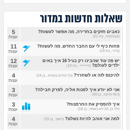
מה שעובר עליי
שאלות חדשות במדור
שומרים על הגוף
5
כאבים חזקים בחדירה, מה אפשר לעשות?
פיננסי וכלכלה
(אנונימית , בת 21)
עצות
11
פחות כיף לי עם החבר החדש, מה לעשות?
בין הסדינים
(בדוי , בת 19)
עצות
12
יש פה עוד שהבינו רק בגיל 16 איך באים
חיות מחמד
ילדים לעולם?
עצות
(הייייייייי , בת 18)
4
להיכנס לזה או לשחרר?
(כל החיים בזוגיות , בן 24)
יוקר המחיה
עצות
3
אני לא יודע איך לפנות אליה, לפרק חבילה?
גאווה
(רוסי וודקה , בן 40)
עצות
3
איך להפסיק את החרמנות?
(ילד בן. 18 לא באמת , בן 18)
עצות
4
למה אני אוהב להיות נשלט?
(ראמי , בן 33)
עצות