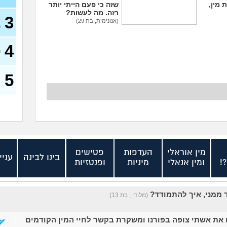
 מין,
שזה כי פעם הייתי יותר
רזה. מה לעשות?
3
מ
(אנונימית, בת 29)
ה
בת 30 עדיין בתולה,
כדאי ללכת לנער ליווי?
4
(אנונימית, בת 30)
ה
5
ת
)
מין אוראלי
העדפות
פטישים
בינו לבינה
עניי
!
ומין אנאלי
מיניות
ופנטזיות
 ממני, איך להתמודד?
(מלודי , בת 13)
את אשתי צופה בפורנו ומשקרת בקשר לחיי המין הקודמים