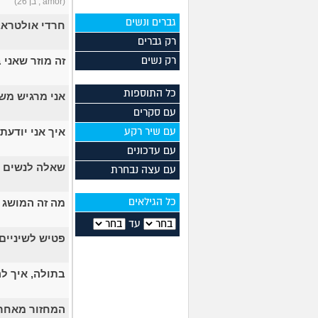
(amor , בן 26)
גברים ונשים
חרדי אולטרא.
רק גברים
זה מוזר שאני בן 16 ואני לא מ
רק נשים
כל התוספות
אני מרגיש מש
עם סקרים
איך אני יודע
עם שיר רקע
עם עדכונים
שאלה לנשים ב
עם עצה נבחרת
מה זה המושג 
כל הגילאים
עד
פטיש לשיניים
בתולה, איך ל
המחזור מאחר