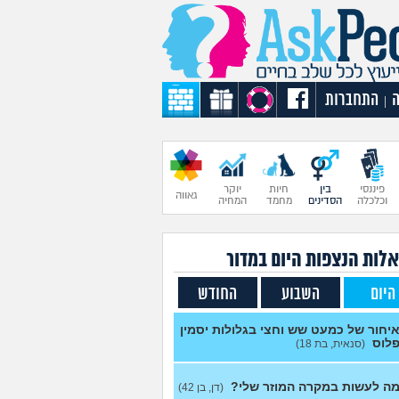
התחברות
|
פיננסי
בין
חיות
יוקר
גאווה
וכלכלה
הסדינים
מחמד
המחיה
לות הנצפות ה
יום
במדור
היום
השבוע
החודש
יחור של כמעט שש וחצי בגלולות יסמין
לוס
(סנאית, בת 18)
ה לעשות במקרה המוזר שלי?
(דן, בן 42)