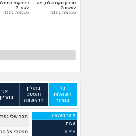
סרטון סקס שלנו, מה
ונדבקתי במחלות
לעשות?
לספר?
(אנונימית, בת 21)
(אנונימית, בת 28)
כל
בתולין
אני
השאלות
והפעם
בהריון?
במדור
הראשונה
מועד העלאה
חבר שלי נפרד
עצות
תפסתי על חם 
צפיות