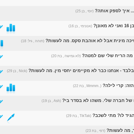
.. איך לספק אותה?
(יוסי , בן 25)
אונן?
(אנונימי , בן 16)
יכה מינית אבל לא אוהבת סקס. מה לעשות?
(תוהה , גיל: 18)
ת מה הריח שלי שם למטה?
(לא גמישה , בת 20)
לבד - אנחנו כבר לא מקיימים יחסי מין. מה לעשות?
(Nick , בן 29)
הזה: קרי לילה?
(..Mmmm , בת 22)
 של חברה שלי. משהו לא בסדר בי?
(Ash , בן 19)
הגיד לו? מתי לשכב?
(TikTak , בת 29)
, מה לעשות?
(דפי , בת 23)