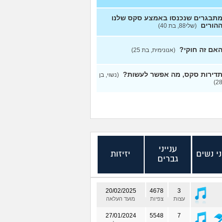
תבגרים שנכנסו באמצע סקס שלנו
הורים
(שלי88, בת 40)
אם זה חוקי?
(אנונימית, בת 25)
דירות סקס, מה אפשר לעשות?
(נשוי, בן
28
ענייני
ני נשים
יזיזות
גברים
20/02/2025
4678
3
עצות
צפיות
מועד העלאה
27/01/2024
5548
7