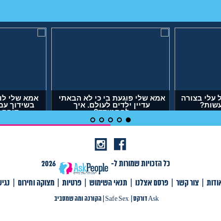
עלי בצורה
אמא שלי פוגעת בי כי לא הבאתי
אמא שלי לו
עשות?
עדיין ילדים לעולם. איך
בשידוך עם
להתמודד?
דופק,
(אנונימית, בת 29)
(אר
כל הזכויות שמורות ל-
2026
ודות
|
צור קשר
|
פרסם אצלנו
|
תנאי השימוש
|
פרטיות
|
מצוקה וחירום
|
נגי
צור קשר
|
פרסם אצלנו
|
תנאי שימוש
|
פרטיות
|
תגיות
|
מצוקה וחירום
|
Ask דורקס
Ask דורקס
|
Safe Sex
|
הקורנה ומה שמסביב