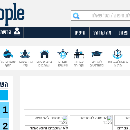
הרשמה
עצות
מה קורה?
טיפים
מהבקו"ם... ועד
לימודים
עבודה
חברים
בית, שכנים
מה שעובר
שומרים על
מתי?!
וסטודנטים
וקריירה
ואנשים
ושותפים
עליי
הגוף
השא
1
א
פ
2
מ
גברים
לא שוכבים והוא אמר