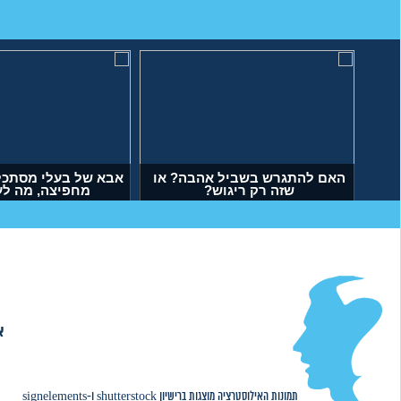
האם להתגרש בשביל אהבה? או
אבא של בעלי מסתכל 
שזה רק ריגוש?
מחפיצה, מה ל
(דנה, בת 35)
(ליה, בת 27)
א
אודות
|
תמונות האילוסטרציה מוצגות ברישיון
shutterstock
ו-
signelements