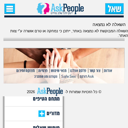
עמוד הבית
השאלה לא נמצאה
שאל שאלה
השאלה המבוקשת לא נמצאה באתר, ייתכן כי נמחקה או טרם אושרה ע"י צוות
האתר.
שאלות חדשות
שאלות שעוררו עניין
עצות חדשות
אודות
|
צור קשר
|
פרסם אצלנו
|
תנאי שימוש
|
פרטיות
|
מצוקה וחירום
|
|
Ask דורקס
Safe Sex
הקורנה ומה שמסביב
מה קורה כאן?
© כל הזכויות שמורות ל-
2026
מתחם הטיפים
מדורים