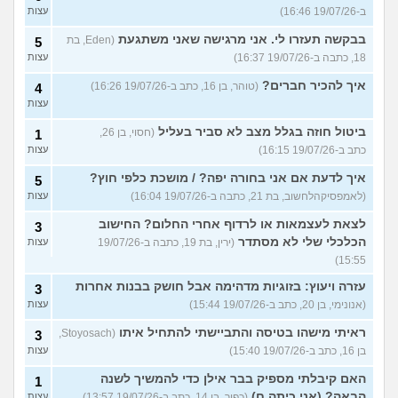
ב-19/07/26 16:46)
עצות
בבקשה תעזרו לי. אני מרגישה שאני משתגעת
(Eden, בת
5
18, כתבה ב-19/07/26 16:37)
עצות
איך להכיר חברים?
(טוהר, בן 16, כתב ב-19/07/26 16:26)
4
עצות
ביטול חוזה בגלל מצב לא סביר בעליל
(חסוי, בן 26,
1
כתב ב-19/07/26 16:15)
עצות
איך לדעת אם אני בחורה יפה? / מושכת כלפי חוץ?
5
(לאמפסיקהלחשוב, בת 21, כתבה ב-19/07/26 16:04)
עצות
לצאת לעצמאות או לרדוף אחרי החלום? החישוב
3
הכלכלי שלי לא מסתדר
(ירין, בת 19, כתבה ב-19/07/26
עצות
15:55)
עזרה ויעוץ: בזוגיות מדהימה אבל חושק בבנות אחרות
3
(אנונימי, בן 20, כתב ב-19/07/26 15:44)
עצות
ראיתי מישהו בטיסה והתביישתי להתחיל איתו
(Stoyosach,
3
בן 16, כתב ב-19/07/26 15:40)
עצות
האם קיבלתי מספיק בבר אילן כדי להמשיך לשנה
1
הבאה? (אני כיתה ח)
(כפיר, בן 14, כתב ב-19/07/26 13:57)
עצות