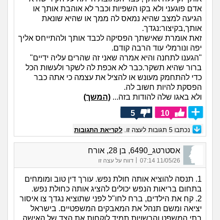
אדם פוגעני ולא בקו השפיות וכבר לא אוהבת אותך או
הגיעה למצב שהיא נמאס לה ממך או שהיא שונאת
אותך,בקיצור:נגדך.
זאת אומרת שאישתך הפסיקה לכבד אותך ולהתייחס אליך
יפה ונורמלי עוד הרבה קודם.
"הגענו לתחנה והיא אמרה שאני זה שהרים עליה ידיים"
ברור שהיא תשקר.כבר לא אכפת לה לשקר ולעשות הכל
כדי להתחמק מעונש או להציל את עצמה כי אתה כבר
הפסקת להיות חשוב לה.
ולא באגו שלה להודות בזה...
(המשך)
5
10
נכתבו
5
תגובות לעצה זו.
לקריאת התגובות
אסטרטג_6490, בן 28, אורח
|
11/05/26 07:14
דווח על עצה זו
1. תנסה להוציא אותה חולת נפש. עורך דין טוב ומומחים
בתחום בריאות הנפש יכולים להציג אותה כחולת נפש.
2. קח את הילדים, ברח לחו"ל לפני שתוציא נגדך צו איסור
יציאה ומשם תנהל את המאבקים המשפטיים. בישראל
בתי המשפט והרשויות תמיד לוקחות את הצד של האישה.