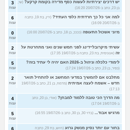
יש דרכים יצירתיות לעשות כסף מדירה בקומת קרקע?
(שי,
3
בן 23, כתב ב-20/07/26 16:20)
עצות
למה אני כל כך חרדתית כלפי העתיד?
(ירין, בת 19, כתבה
6
ב-20/07/26 16:09)
עצות
מיוני אשכול התעופה
(ככככ, בן 18, כתב ב-20/07/26 16:00)
0
עצות
עשיתי מיקרובליידינג לפני חמש שנים ואני מתחרטת על
2
זה
(אנונימית, בת 23, כתבה ב-19/07/26 17:35)
עצות
לימודי כלכלה וניהול ב-2026 האם יהיה לי עתיד בזה?
5
(כפיר, בן 23, כתב ב-19/07/26 17:24)
עצות
מתלבט אם להמשיך במדעי המחשב או להתחיל תואר
2
חדש – אשמח לעצה אמיתית
(מדמח, בן 21, כתב ב-19/07/26
עצות
17:13)
מה הדרך הכי טובה ללמוד למבחן?
(אודי, בן 20, כתב
4
ב-19/07/26 17:04)
עצות
מרגיש אבוד...
(בדוי 30, בן 30, כתב ב-19/07/26 16:55)
5
עצות
בחור עם יותר נסיון מנשק גרוע
(היוש, בת 29, כתבה
6