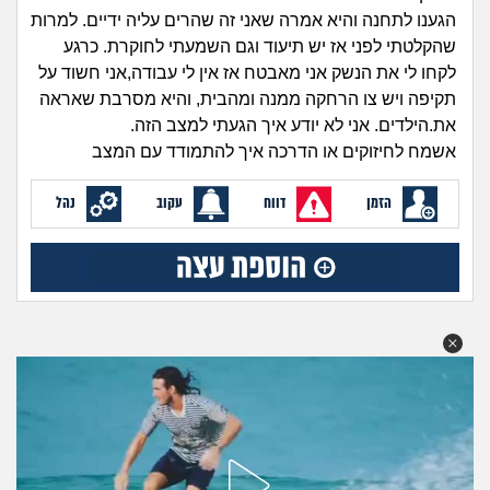
זוגיות
חיפוש שאלות
הגענו לתחנה והיא אמרה שאני זה שהרים עליה ידיים. למרות
|
שהקלטתי לפני אז יש תיעוד וגם השמעתי לחוקרת. כרגע
היריון ולידה
הרשמה
התחברות
לקחו לי את הנשק אני מאבטח אז אין לי עבודה,אני חשוד על
תקיפה ויש צו הרחקה ממנה ומהבית, והיא מסרבת שאראה
הורות ומשפחה
את.הילדים. אני לא יודע איך הגעתי למצב הזה.
אשמח לחיזוקים או הדרכה איך להתמודד עם המצב
מתבגרים
הזמן
דווח
עקוב
נהל
מהבקו"ם... ועד מתי?!
לימודים וסטודנטים
עבודה וקריירה
חברים ואנשים
בית, שכנים ושותפים