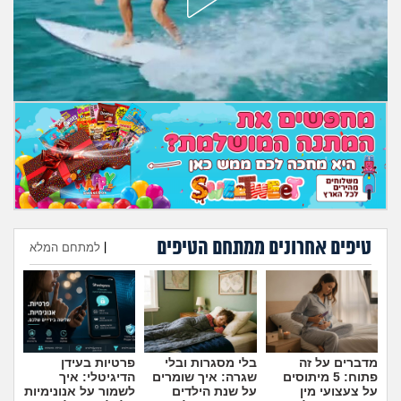
מה שעובר עליי
שומרים על הגוף
פיננסי וכלכלה
בין הסדינים
חיות מחמד
יוקר המחיה
טיפים אחרונים ממתחם הטיפים
|
למתחם המלא
הוספת טיפ
גאווה
מדברים על זה
בלי מסגרות ובלי
פרטיות בעידן
פתוח: 5 מיתוסים
שגרה: איך שומרים
הדיגיטלי: איך
על צעצועי מין
על שנת הילדים
לשמור על אנונימיות