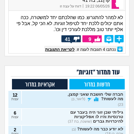
קרן12, בת 41
|
06/05/26 19:22
דווח על עצה זו
לא למהר להתגרש. כמו שהלכתם יחד למשטרה, ככה
אתם יכולים ללכת יחד לטיפול זוגיות. לא הכי קל, אבל פי
אלף יותר טוב מללכת לעורכי דין וכו'.
41
9
נכתבו
4
תגובות לעצה זו.
לקריאת התגובות
עוד ממדור "זוגיות"
חדשות במדור
אקראיות במדור
חברה שלי חושבת שאני קמצן,
12
מה לעשות?
(ליאור, בן
עצות
23)
גיליתי שבן זוגי היה בעבר עם
6
טרנסיות והיו לו אפליקציות
עצות
להיכרויות גברים
(שושנה, בת 37)
לא יודע כבר מה לעשות?
(בן
2
אדם, בן 18)
עצות