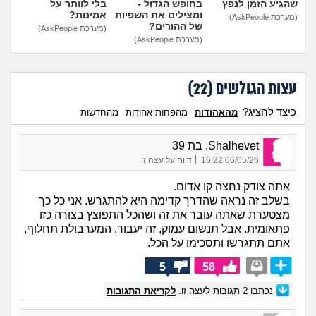
שהגיע הזמן לנפץ
בחופש הגדול -
בלי לוותר על
ומצילים את השפיות
אמינות?
(מערכת AskPeople)
של ההורים?
(מערכת AskPeople)
(מערכת AskPeople)
עצות הגולשים (
22
)
כיצד להציג?
מהאהודות
מהפחות אהודות
מהחדשות
Shalhevet, בת 39
|
06/05/26 16:22
דווח על עצה זו
אתה צודק נחצה קו אדום.
בשלב זה נראה שהדרך קדימה היא להתגרש. אני כל כך
מצטערת שאתה עובר את זה ושהכל התפוצץ בצורה כזו
פתאומית. אבל תנשום עמוק, זה יעבור. המערבולת תחלוף,
אתם תתגרשו ותסכימו על הכל.
5
58
נכתבו
2
תגובות לעצה זו.
לקריאת התגובות