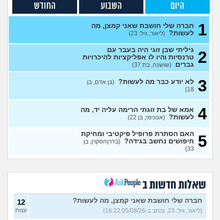
היום
השבוע
החודש
לעשות קרחת ולשים פאה
4
(אנונימי, בן 20)
עצות
1
חברה שלי חושבת שאני קמצן, מה
לעשות?
(ליאור, גיל: 23)
מבואס שלא היה לי אומץ
4
להתחיל עם מישהי שהיא בול
עצות
הטעם שלי
(אנונימי, בן 25)
גיליתי שבן זוגי היה בעבר עם
2
טרנסיות והיו לו אפליקציות להיכרויות
בחורה אובססיבית מה לעשות?
13
גברים
(שושנה, בת 37)
(אלירן, בן 30)
עצות
3
לא יודע כבר מה לעשות?
(בן אדם, בן
מתכננת חתונה ראשונה, יש
7
18)
לכם עצות?
(א, בת 28)
עצות
4
האם מה שאני מרגיש זה הגיוני
אמא של בת זוגתי הרימה עליה יד, מה
8
ותקין?
לעשות?
(לירון, בן 31)
(אנונימי, בן 22)
עצות
איך להתגבר על רצון לקשר
12
האם הסתרת פרופיל פיקטיבי ומחיקת
5
לפני הזמן?
(אנונימית, בת 21)
חיפושים נחשב בגידה?
עצות
(בדרןהסקרן, בן
33)
כשאתם רואים מישהי ברשתות
13
החברתיות שהכול אצלה סביב
עצות
הבילויים, זה מוריד לכם?
(לחם ושעשועים, בן 36)
שאלות חדשות ב
כשרבתי עם בת הזוג שלי,
13
דחפתי אותה מתוך כעס. איך
חברה שלי חושבת שאני קמצן, מה לעשות?
עצות
12
להתמודד?
(אלכס, שם בדוי, בן
(ליאור, גיל: 23, נכתב ב-05/08/26 16:22)
עצות
40)