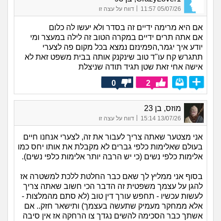
|
05/07/26 11:57
דווח על עצה זו
אם היא מרימה ידיים זה בסדר ולא יעשו לה כלום
אם אתה תרים ידיים במקרה הטוב זה לילה במעצר ומי
יודע איך יגמר,הפמינזם נמצא בכל מקום פה לצערי
תתגרש קח עו"ד טוב שינקנק אותה בבית משפט זאת לא
אישה אחי זאת שטן תגיד תודה שניצלת
0
2
מוזס, בן 23
|
13/07/26 15:14
דווח על עצה זו
אני מצטער שאתה צריך לעבור את זה, לצערי אנחנו חיים
בעולם שאלימות כלפי גברים לא מקבלת את אותו יחס כמו
אלימות כלפי נשים (כי יש הרבה יותר אלימות כלפי נשים).
בסוף אני ממליץ לך שאם כבר החלטת ללכת למשטרה אז
להגן על עצמך משפטית זה הדבר הכי חשוב שאתה צריך
לעשות עכשיו - תחפש עורך דין טוב (לא סתם מהמלצות -
אלא ממחקר מעמיק שתעשה בעצמך) ותישאר חזק.. אם
אשתך כבר הסכימה להשים נגדך צו הרחקה אז אין סיבה