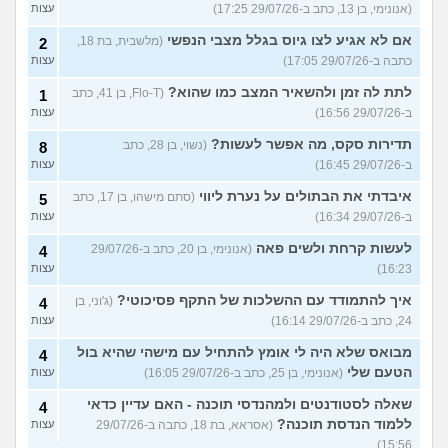
(אנונימי, בן 13, כתב ב-29/07/26 17:25)
עצות
אם לא אגיע לצו גיוס בגלל מצבי הנפשי
(מלשבית, בת 18,
2
כתבה ב-29/07/26 17:05)
עצות
לתת לה זמן ולהשאיר המצב כמו שהוא?
(Flo-T, בן 41, כתב
1
ב-29/07/26 16:56)
עצות
תדירות סקס, מה אפשר לעשות?
(נשוי, בן 28, כתב
8
ב-29/07/26 16:45)
עצות
איבדתי את הבתולים על נערת ליווי
(סתם מישהו, בן 17, כתב
5
ב-29/07/26 16:34)
עצות
לעשות קרחת ולשים פאה
(אנונימי, בן 20, כתב ב-29/07/26
4
16:23)
עצות
איך להתמודד עם ההשלכות של התקף פסיכוטי?
(ג'וני, בן
4
24, כתב ב-29/07/26 16:14)
עצות
מבואס שלא היה לי אומץ להתחיל עם מישהי שהיא בול
4
הטעם שלי
(אנונימי, בן 25, כתב ב-29/07/26 16:05)
עצות
שאלה לסטודנטים ולמהנדסי תוכנה - האם עדיין כדאי
4
ללמוד הנדסת תוכנה?
(אסראא, בת 18, כתבה ב-29/07/26
עצות
15:56)