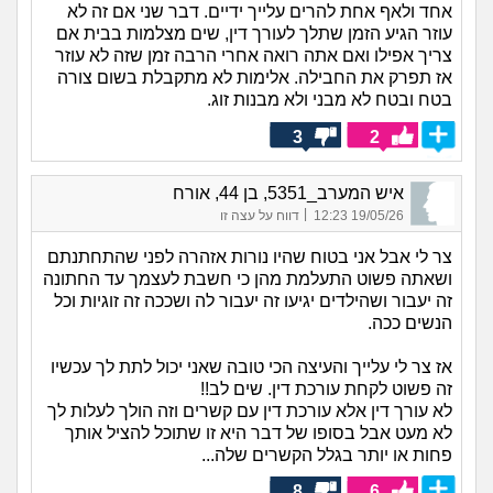
אחד ולאף אחת להרים עלייך ידיים. דבר שני אם זה לא
עוזר הגיע הזמן שתלך לעורך דין, שים מצלמות בבית אם
צריך אפילו ואם אתה רואה אחרי הרבה זמן שזה לא עוזר
אז תפרק את החבילה. אלימות לא מתקבלת בשום צורה
בטח ובטח לא מבני ולא מבנות זוג.
3
2
איש המערב_5351, בן 44, אורח
|
19/05/26 12:23
דווח על עצה זו
צר לי אבל אני בטוח שהיו נורות אזהרה לפני שהתחתנתם
ושאתה פשוט התעלמת מהן כי חשבת לעצמך עד החתונה
זה יעבור ושהילדים יגיעו זה יעבור לה ושככה זה זוגיות וכל
הנשים ככה.
אז צר לי עלייך והעיצה הכי טובה שאני יכול לתת לך עכשיו
זה פשוט לקחת עורכת דין. שים לב!!
לא עורך דין אלא עורכת דין עם קשרים וזה הולך לעלות לך
לא מעט אבל בסופו של דבר היא זו שתוכל להציל אותך
פחות או יותר בגלל הקשרים שלה...
8
6