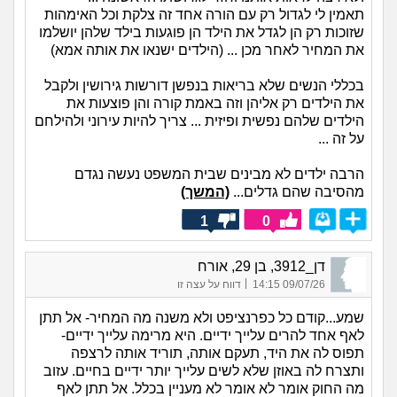
תאמין לי לגדול רק עם הורה אחד זה צלקת וכל האימהות
שזוכות רק הן לגדל את הילד הן פוגעות בילד שלהן יושלמו
את המחיר לאחר מכן ... (הילדים ישנאו את אותה אמא)
בכללי הנשים שלא בריאות בנפשן דורשות גירושין ולקבל
את הילדים רק אליהן וזה באמת קורה והן פוצעות את
הילדים שלהם נפשית ופיזית ... צריך להיות עירוני ולהילחם
על זה ...
הרבה ילדים לא מבינים שבית המשפט נעשה נגדם
מהסיבה שהם גדלים...
(המשך)
1
0
דן_3912, בן 29, אורח
|
09/07/26 14:15
דווח על עצה זו
שמע...קודם כל כפרנציפט ולא משנה מה המחיר- אל תתן
לאף אחד להרים עלייך ידיים. היא מרימה עלייך ידיים-
תפוס לה את היד, תעקם אותה, תוריד אותה לרצפה
ותצרח לה באוזן שלא לשים עלייך יותר ידיים בחיים. עזוב
מה החוק אומר לא אומר לא מעניין בכלל. אל תתן לאף