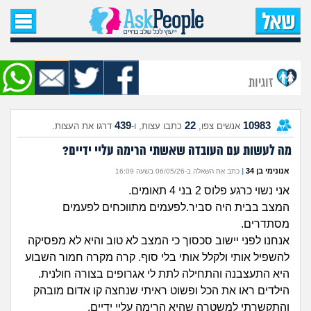
עמוד הבית
שאל שאלה
זוגיות
שאלות חדשות
439
22
10983
אנשים צפו,
כתבו עצות, ו-
דרגו את העצות.
שאלות שעוררו עניין
מה לעשות עם העובדה שאשתי הרימה עליי ידיים?
עצות חדשות
אנונימי בן 34
|
כתב את השאלה ב-06/05/26 בשעה 16:09
אני נשוי כרגע פלוס 2 בני 4 תאומים.
מה קורה כאן?
המצב בבית היה סביר.לפעמים מתווכחים לפעמים
מסתדרים.
מתחם הטיפים
אנחנו לפני יישוב סכסוך כי המצב לא טוב והיא לא מפסיקה
להשפיל אותי ולקלל אותי בלי סוף. קרה מקרה חמור השבוע
מדורים
היא התעצבנה והתחילה לתת לי אגרופים בצורה חולנית.
הילדים ראו את הכל ופשוט ראיתי שנחצה קו אדום מובהק
והתקשרתי למשטרה שהיא הרימה עליי ידיים.