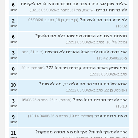
גיליתי שבן זוגי היה בעבר עם טרנסיות והיו לו אפליקציות
6
איך להסביר לה שאני רוצה
20
להיכרויות גברים
(שושנה, בת 37, כתבה ב-05/08/26 16:13)
עצות
להיפרד?
(עידן, בן 27)
עצות
לא יודע כבר מה לעשות?
(בן אדם, בן 18, כתב ב-05/08/26
2
בעיות ביני לבית הזוג, מה
6
לעשות?
(אנונימי, בן 24)
16:02)
עצות
עצות
לא משלמת בדייטים
תהיתם פעם מה הכוונה שמישהו בלע את הלשון?
(אלי, בן
9
6
עצות
29)
(מיכל, גיל: 18, נכתב ב-05/08/26 15:51)
עצות
יוצאת איתו היום לדייט ראשון
3
אני רוצה לטוס לבד אבל ההורים לא מרשים
(כ, בן 21, כתב
3
(אנונימית, בת 18)
עצות
ב-05/08/26 15:42)
עצות
להתחיל עם בנות בים/ הליכה
8
חימושניק בגדוד הנדסה קרבית פרופיל 72?
(מוהנדס, בן 20,
0
בטיילת או מועדון?
(רואי, בן
עצות
כתב ב-05/08/26 15:33)
עצות
26)
לוקח אותי לדייטים גרועים
אמא של בת זוגתי הרימה עליה יד, מה לעשות?
17
10
האם להמשיך?
(נטע, בת 21)
עצות
(אנונימי, בן 22, כתב ב-05/08/26 15:22)
עצות
איך להכיר חברים בגיל הזה?
עוד שאלות חדשות במדור
(אנונימי, בן 25, כתב ב-05/08/26
3
15:13)
עצות
שעת ארוחת ערב
(שואלת, בת 19, כתבה ב-04/08/26 13:14)
9
עצות
איך להמשיך לחיות? איך למצוא מטרה מספקת?
11
עצות