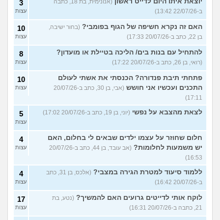
יוצאת איתו היום לדייט ראשון
(אנונימית, בת 18, כתבה
3
ב-22/07/26 13:42)
עצות
האם זה נקרא חשיפה של הגוף בפומבי?
(בחור ישיבה,
10
בן 22, כתב ב-20/07/26 17:33)
עצות
להתחיל עם בנות בים/ הליכה בטיילת או מועדון?
8
(רואי, בן 26, כתב ב-20/07/26 17:22)
עצות
פתחתי תיבת פנדורה? הכנסתי את אשתי לעולם
10
התכנים ועכשיו אני חושש
(אבי, בן 30, כתב ב-20/07/26
עצות
17:11)
לצאת מהצבא על נפשי
(יוני, בן 19, כתב ב-20/07/26 17:02)
5
עצות
חלום שחוזר על עצמו ילדים שבאים לי בחלום, האם
4
יש משמעות לחלומות?
(אב עובד, בן 44, כתב ב-20/07/26
עצות
16:53)
ללמוד סיעוד למטרת הגירה במצבי?
(אלכס, בן 31, כתב
4
ב-20/07/26 16:42)
עצות
לוקח אותי לדייטים גרועים האם להמשיך?
(נטע, בת
17
21, כתבה ב-20/07/26 16:31)
עצות