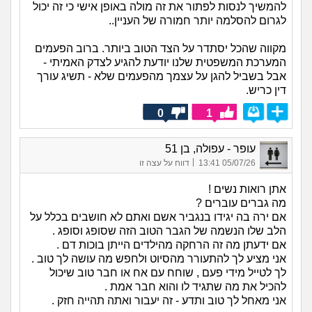
להמשיך לנסות לפתור את זה מולה באופן אישי כי זה יכול
לגרום להסלמה יותר חמורה של העניין..
מקווה שהכל יסתדר על הצד הטוב ביותר. ברוב הפעמים
המערכת המשפטית שלנו יודעת להגיע לצדק האמיתי -
אבל בשביל להגן על עצמך מהפעמים שלא - תשיג עורך
דין כריש.
0
1
עופר - עפולה, בן 51
|
05/07/26 13:41
דווח על עצה זו
אתן רואות נשים !
מה גברים עוברים ?
אם ירה בה יגידו בנגביר אשם ואתם לא חושבים בכלל על
הלב שלו הנשמה של הגבר הטוב הזה שסופג וסופג .
אם ידעתן מה זה הרחקה מהילדים הייתן בוכות דם .
אני מציע לך להתעורר מהסיוט ולחפש מה עושה לך טוב .
לך לטייל מידי פעם , שוחח עם אח או חבר טוב שיכול
להכיל את מה שתגיד לו והוא חבר אמת .
אני מאחל לך טוב ותדע - זה יעבור ואתה תהייה חזק .