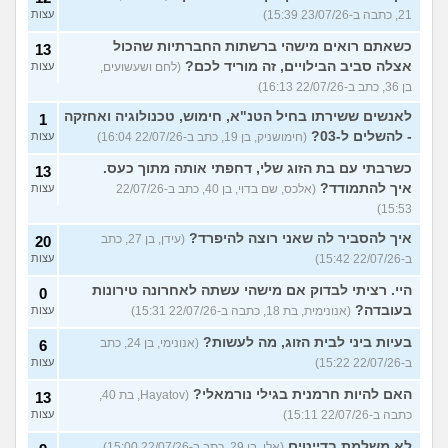
21, כתבה ב-23/07/26 15:39)
עצות
כשאתם רואים מישהי ברשתות החברתיות שהכול
13
אצלה סביב הבילויים, זה מוריד לכם?
(לחם ושעשועים,
עצות
בן 36, כתב ב-22/07/26 16:13)
לאנשים ששירתו בחיל הטנ"א, חימוש, טכנולוגיה ואחזקה
1
- להשלים ל-03?
(חימושניק, בן 19, כתב ב-22/07/26 16:04)
עצות
כשרבתי עם בת הזוג שלי, דחפתי אותה מתוך כעס.
13
איך להתמודד?
(אלכס, שם בדוי, בן 40, כתב ב-22/07/26
עצות
15:53)
איך להסביר לה שאני רוצה להיפרד?
(עידן, בן 27, כתב
20
ב-22/07/26 15:42)
עצות
היי. רציתי לבדוק אם מישהי עשתה לאחרונה טירונות
0
בעובדה?
(אנונימית, בת 18, כתבה ב-22/07/26 15:31)
עצות
בעיות ביני לבית הזוג, מה לעשות?
(אנונימי, בן 24, כתב
6
ב-22/07/26 15:22)
עצות
האם להיות חרמנית בגילי נורמאלי?
(Hayatov, בת 40,
13
כתבה ב-22/07/26 15:11)
עצות
לא משלמת בדייטים
(אלי, בן 29, כתב ב-22/07/26 15:00)