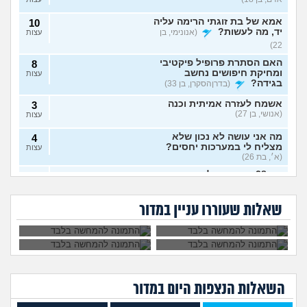
אמא של בת זוגתי הרימה עליה
10
יד, מה לעשות?
(אנונימי, בן
עצות
22)
האם הסתרת פרופיל פיקטיבי
8
ומחיקת חיפושים נחשב
עצות
בגידה?
(בדרןהסקרן, בן 33)
אשמח לעזרה אמיתית וכנה
3
(אנושי, בן 27)
עצות
מה אני עושה לא נכון שלא
4
מצליח לי במערכות יחסים?
עצות
(א׳, בת 26)
בת 28 ואף פעם לא הייתי
6
אבא של בעלי מסתכל
האם להתגרש בשביל
בזוגיות, האם לשקר על כך
עצות
עלי בצורה מחפיצה,
אהבה? או שזה רק
מה לעשות עם
הוא התאהב בבחורה
בדייט ראשון?
(רווקה, בת 28)
מה לעשות?
ריגוש?
העובדה שאשתי
אחרת, איך להגיב?
שאלות שעוררו עניין במדור
הרימה עליי ידיים?
אקסית מתנהגת מוזר?
(אנונימי,
3
בן 33)
עצות
בחיים לא הייתי בזוגיות ואני לא
7
יודע איך. איך נכנסים לזוגיות
עצות
בכלל?
(דור, בן 25)
השאלות הנצפות ה
יום
במדור
לתת לה זמן ולהשאיר המצב
1
כמו שהוא?
(Flo-T, בן 41)
עצות