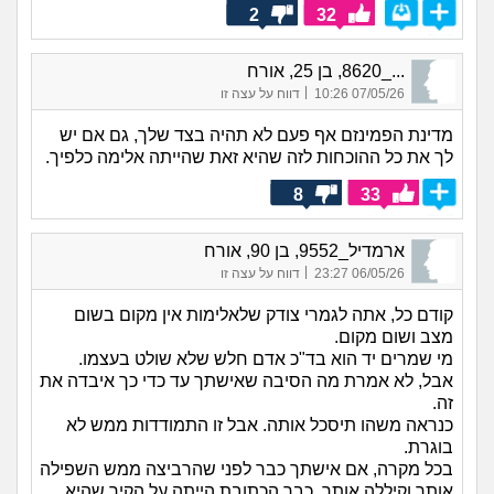
2
32
..._8620, בן 25, אורח
|
07/05/26 10:26
דווח על עצה זו
מדינת הפמינזם אף פעם לא תהיה בצד שלך, גם אם יש
לך את כל ההוכחות לזה שהיא זאת שהייתה אלימה כלפיך.
8
33
ארמדיל_9552, בן 90, אורח
|
06/05/26 23:27
דווח על עצה זו
קודם כל, אתה לגמרי צודק שלאלימות אין מקום בשום
מצב ושום מקום.
מי שמרים יד הוא בד"כ אדם חלש שלא שולט בעצמו.
אבל, לא אמרת מה הסיבה שאישתך עד כדי כך איבדה את
זה.
כנראה משהו תיסכל אותה. אבל זו התמודדות ממש לא
בוגרת.
בכל מקרה, אם אישתך כבר לפני שהרביצה ממש השפילה
אותך וקיללה אותך, כבר הכתובת הייתה על הקיר שהיא