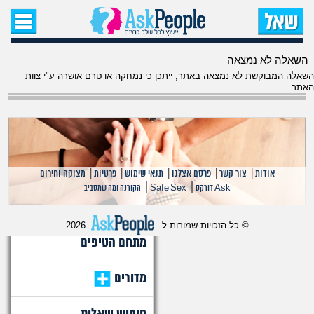
עמוד הבית
השאלה לא נמצאה
שאל שאלה
השאלה המבוקשת לא נמצאה באתר, ייתכן כי נמחקה או טרם אושרה ע"י צוות
האתר.
שאלות חדשות
שאלות שעוררו עניין
עצות חדשות
אודות
|
צור קשר
|
פרסם אצלנו
|
תנאי שימוש
|
פרטיות
|
מצוקה וחירום
|
|
Ask דורקס
Safe Sex
הקורנה ומה שמסביב
מה קורה כאן?
© כל הזכויות שמורות ל-
2026
מתחם הטיפים
מדורים