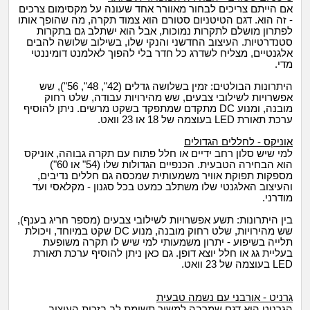
אם הייתם צריכים לבחור מאוורר אחד שעונה על מקסימום צרכים
- זה הוא. דגם הטיטניום סטורם הוא צמוד תקרה, מה שהופך אותו
לפתרון מושלם לתקרות נמוכות, אבל הוא ישתלב גם בתקרות
סטנדרטיות. העיצוב החדשני והנקי שלו, בשילוב שלושה להבים
אלגנטיים, מצליח לשדרג כל חדר בלי להפוך לאלמנט דומיננטי
מדי.
היתרונות הבולטים: זמין בשלושה גדלים (42", 48", 56"), שש
אפשרויות לשילובי צבעים, שש מהירויות עבודה, שלט רחוק
מובנה, ומנוע DC מתקדם שמתפקד בשקט מרשים. ניתן להוסיף
ערכת תאורת LED בעוצמה של 18 או 23 וואט.
אוניקס - לחללים הגדולים
למי שיש סלון רחב ידיים או חלל פתוח עם תקרה גבוהה, אוניקס
הוא הבחירה הטבעית. הכנפיים הגדולות שלו (54" או 60")
מספקות תפוקת אוויר משמעותית שמכסה גם חללים נדיבים,
והעיצוב האלגנטי שלו משתלב כמעט בכל סגנון - מקלאסי ועד
מודרני.
בין היתרונות: תשע אפשרויות לשילובי צבעים (מספר חריג בענף),
שש מהירויות, שלט רחוק מובנה, מנוע DC שקט במיוחד, ויכולת
תלייה בשיפוע - יתרון משמעותי למי שיש לו תקרה משופעת
בעליית גג או חלל יוצא דופן. גם כאן ניתן להוסיף ערכת תאורת
LED בעוצמה של 23 וואט.
גרניט - אורבני עם נשמה טבעית
הגרניט הוא דגם שמרבה למשוך תשומת לב בזכות העיצוב