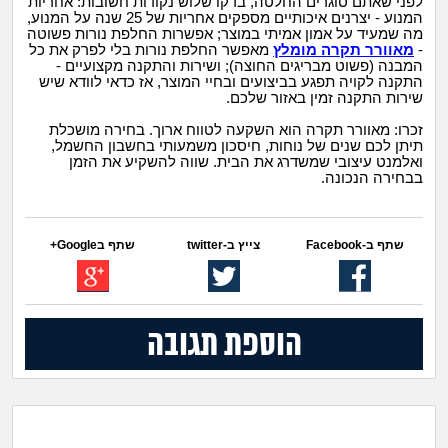
לפני שאתם סוגרים החלטה, בדקו שלוש נקודות חשובות: אחריות
המנוע - יצרנים איכותיים מספקים אחריות של 25 שנה על המנוע,
מה שמעיד על אמון אמיתי במוצר; אפשרות החלפת נורות פשוטה
-
מאוורר תקרה מומלץ
מאפשר החלפת נורות בלי לפרק את כל
המבנה (פשוט מבריגים החוצה); ושירות והתקנה מקצועיים -
התקנה לקויה תפגע בביצועים ובחיי המוצר, אז כדאי לוודא שיש
שירות התקנה זמין באזור שלכם.
זכרו: מאוורר תקרה הוא השקעה לטווח ארוך. בחירה מושכלת
תיתן לכם שנים של נוחות, חיסכון משמעותי בחשבון החשמל,
ואלמנט עיצובי שמשדרג את הבית. שווה להשקיע את הזמן
בבחירה הנכונה.
שתף ב-Facebook
צייץ ב-twitter
שתף בGoogle+
הוספת תגובה