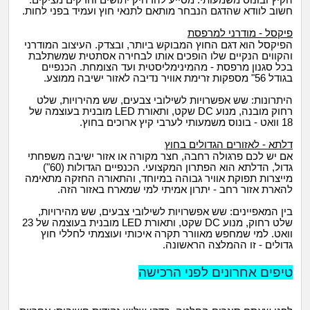
הקיץ ובונוס משמעותי: מסייע להרחיק יתושים וחרקים מציקים.
חשוב לוודא שהדגם הנבחר מותאם לתנאי חוץ ועמיד בפני לחות.
פיקסל - מודרני למרפסת
הפיקסל הוא דגם החוץ המבוקש ביותר, ובצדק. העיצוב המודרני
והקווים הנקיים שלו הופכים אותו לבחירה אסתטית שמשתלבת
בכל סגנון מרפסת - מהמינימליסטית ועד הצומחת. הכנפיים
בגודל 56" מספקות זרימת אוויר נדיבה לאזור ישיבה ממוצע.
היתרונות: שש אפשרויות לשילובי צבעים, שש מהירויות, שלט
רחוק מובנה, מנוע DC שקט, ותאורת LED מובנית בעוצמה של
18 וואט - בונוס משמעותי לערבי קיץ ארוכים בחוץ.
דלתא - לאזורים הגדולים בחוץ
אם יש לכם פרגולה רחבה, חצר מקורה או אזור ישיבה משפחתי
גדול, הדלתא הוא הפתרון המקצועי. הכנפיים הגדולות (60")
מייצרות תפוקת אוויר גבוהה במיוחד, והתאורה החזקה מתאימה
להארת אזור רחב - יתרון אמיתי למי שמארח באזור הזה.
בין המאפיינים: שש אפשרויות לשילובי צבעים, שש מהירויות,
שלט רחוק, מנוע DC שקט, ותאורת LED מובנית בעוצמה של 23
וואט. למי שמחפש מאוורר תקרה איכותי ועוצמתי לחללי חוץ
גדולים - זו ההמלצה הראשונה.
טיפים אחרונים לפני הרכישה