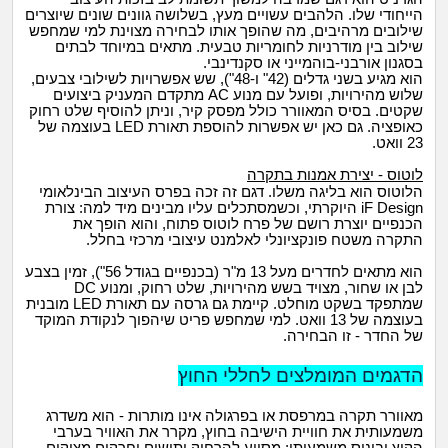
הייחודי שלו. הלהבים עשויים מעץ, בשלושה גוונים שונים שיוצרים
שילובים מרהיבים, מה שהופך אותו לבחירה מצוינת למי שמחפש
שילוב בין מודרניות לחומריות טבעית. מתאים במיוחד לבתים
בסגנון אורבני-בוהמייני או סקנדינבי.
הוא מגיע בשני גדלים (42" ו-48"), שש אפשרויות לשילובי צבעים,
שלוש מהירויות, ופועל עם מנוע AC מתקדם המעניק ביצועים
שקטים. בסיס המאוורר כולל מפסק קיר, וניתן להוסיף שלט רחוק
כאופציה. גם כאן יש אפשרות להוספת תאורת LED בעוצמה של
23 וואט.
לוטוס - יצירת אמנות בתקרה
הלוטוס הוא בליגה משלו. דגם זה זכה בפרס העיצוב הבינלאומי
iF Design היוקרתי, וכשמסתכלים עליו מבינים מיד למה: צורת
הכנפיים יוצרת רושם של פרח לוטוס פתוח, והוא הופך את
התקרה משטח פונקציונלי לאלמנט עיצובי מרכזי בחלל.
הוא מתאים לחדרים מעל 13 מ"ר (בכנפיים בגודל 56"), זמין בצבע
לבן או שחור, מצויד בשש מהירויות, שלט רחוק, ומנוע DC
שמתפקד בשקט מוחלט. קיימת גם גרסה עם תאורת LED מובנית
בעוצמה של 13 וואט. למי שמחפש פריט שיהפוך לנקודת המוקד
של החדר - זו הבחירה.
הדגמים המומלצים לחללי החוץ
מאוורר תקרה במרפסת או בפרגולה אינו מותרות - הוא משדרג
משמעותית את חוויית הישיבה בחוץ, מקרר את האוויר בערבי