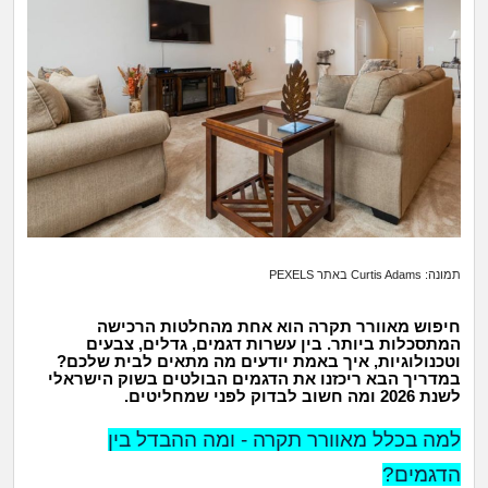
זוגיות
חיפוש שאלות
|
היריון ולידה
הרשמה
התחברות
הורות ומשפחה
מתבגרים
מהבקו"ם... ועד מתי?!
לימודים וסטודנטים
תמונה: Curtis Adams באתר PEXELS
חיפוש מאוורר תקרה הוא אחת מהחלטות הרכישה
עבודה וקריירה
המתסכלות ביותר. בין עשרות דגמים, גדלים, צבעים
וטכנולוגיות, איך באמת יודעים מה מתאים לבית שלכם?
במדריך הבא ריכזנו את הדגמים הבולטים בשוק הישראלי
חברים ואנשים
לשנת 2026 ומה חשוב לבדוק לפני שמחליטים.
למה בכלל מאוורר תקרה - ומה ההבדל בין
בית, שכנים ושותפים
הדגמים?