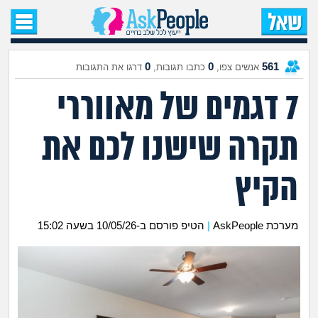
עמוד הבית
שאל שאלה
0
0
561
אנשים צפו,
כתבו תגובות,
דרגו את התגובות
7 דגמים של מאווררי
שאלות חדשות
תקרה שישנו לכם את
שאלות שעוררו עניין
עצות חדשות
הקיץ
מה קורה כאן?
מערכת AskPeople
|
הטיפ פורסם ב-10/05/26 בשעה 15:02
מתחם הטיפים
מדורים