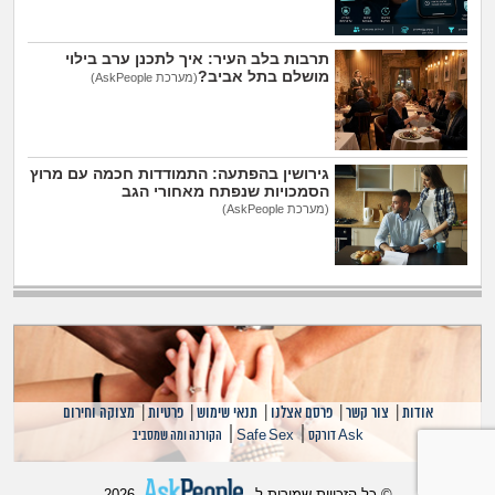
תרבות בלב העיר: איך לתכנן ערב בילוי
מושלם בתל אביב?
(מערכת AskPeople)
גירושין בהפתעה: התמודדות חכמה עם מרוץ
הסמכויות שנפתח מאחורי הגב
(מערכת AskPeople)
אודות
|
צור קשר
|
פרסם אצלנו
|
תנאי שימוש
|
פרטיות
|
מצוקה וחירום
|
|
Ask דורקס
Safe Sex
הקורנה ומה שמסביב
© כל הזכויות שמורות ל-
2026