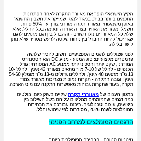
מה שעובר עליי
הקיץ הישראלי הופך את מאוורר התקרה לאחד הפתרונות
שומרים על הגוף
החכמים ביותר בבית. בניגוד למזגן שמייקר את חשבון החשמל
באופן משמעותי, מאוורר תקרה מודרני צורך עד 50% פחות
חשמל ומפזר את האוויר בצורה אחידה ונעימה בכל החלל. אלא
שלא כל המאווררים נולדו שווים - וההבדל בין דגם מתאים לדגם
פיננסי וכלכלה
שגוי יכול להיות ההבדל בין נוחות שקטה לרעש מטריד שלא נותן
לישון בלילה.
בין הסדינים
לפני שצוללים לדגמים הספציפיים, חשוב להכיר שלושה
פרמטרים מקצועיים: סוג המנוע - מנוע DC הוא הסטנדרט
המודרני, שקט יותר וחסכוני יותר ממנוע AC המסורתי; גודל
חיות מחמד
הכנפיים - לחלל של 7-10 מ"ר מתאים מאוורר 42 אינץ', לחלל 10-
13 מ"ר מתאים 48 אינץ', ולחללים גדולים מ-13 מ"ר מומלץ 54-60
אינץ'; וגובה התקרה - תקרות נמוכות מצריכות מאוורר צמוד
יוקר המחיה
תקרה, בעוד שתקרות גבוהות מאפשרות התקנה עם מוט הארכה.
במגוון העצום של
מאווררי תקרה
שקיים בשוק כיום, בולטים
גאווה
כמה דגמים שהמומחים ממליצים עליהם בשל השילוב בין
ביצועים, עיצוב וטכנולוגיה. ריכזנו עבורכם את הבחירות
המומלצות לשנת 2026, מסודרות לפי שימוש וחלל.
הדגמים המומלצים למרחב הפנימי
טיטניום סטורם - הבחירה הפופולרית ביותר