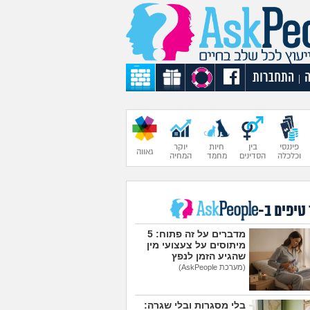
התחברות
|
פיננסי
בין
חיות
יוקר
גאווה
וכלכלה
הסדינים
מחמד
המחיה
 טיפים ב-
מדברים על זה פתוח: 5
מיתוסים על צעצועי מין
שהגיע הזמן לנפץ
(מערכת AskPeople)
בלי מסגרות ובלי שגרה: