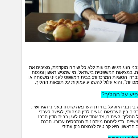
י הזוג מגיש תביעות ללא כל שיחה מוקדמת, מציבים את
. במציאות המשפטית בישראל, מי שמגיש ראשון ומנסח
בררו הסוגיות המרכזיות: בבית המשפט לענייני משפחה או
כויות", והוא עלול להשפיע עמוקות על תוצאות ההליך.
פיע על ההליך?
ן בני הזוג על בחירת הערכאה שתדון בענייני הגירושין,
ם בין הערכאות נוגעים לדין המהותי, לגישה לערכי
ההליך. לעיתים, צד אחד ינסה לעגן בבית הדין הרבני
ישיים, כדי ליהנות מיתרונות הנתפסים עבורו. הבנת
אשון היא קריטית לצמצום נזק עתידי.