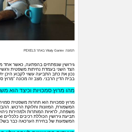
תמונה: Vitaly Gariev באתר PEXELS
גירושין שנפתחים בהפתעה, כאשר אחד מבנ
הצד השני בעמדת נחיתות משפטית ורגשית
נכון את כתב התביעה עשוי לקבוע היכן ית
בבית הדין הרבני. מצב זה מכונה "מרוץ סמ
מהו מרוץ סמכויות וכיצד הוא מש
מרוץ סמכויות הוא תחרות משפטית סמויה בי
המשמורת, המזונות וחלוקת הרכוש. ההבדלי
משפחה, לראיות המותרות ולמהירות ניהול 
תביעת גירושין הכוללת רכיבים כלכליים וא
המשמעות של בחירת הערכאה כבר בשלב הר