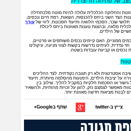
במצב של פתיחה חד-צדדית
זונות והחלוקה הכלכלית עלולה להיות מוטה מלכתחילה
ות הצד השני ביחס להכנסות, הוצאות, רמת חיים ונכסים,
 תלושי שכר, הסכמי הלוואה ותיעוד חסכונות. ליווי של
עורך
כלית מלאה, ובהצגת טענות מאוזנות ביחס ליכולת
יים של הילדים.
ים ממוניים, האם קיימים נכסים משותפים או פרטיים,
ד-צדדית, לעיתים נדרשות בקשות לצווי מניעה, עיקולים
חת נכסים או קביעת עובדות בשטח.
טווח
בה אסטרטגית ולא רק תגובה נקודתית. לצד ההליכים
ירה על יציבות הילדים, הימנעות מהסלמה מיותרת, תיעוד
ישור או הסכמות חלקיות במקביל להליך. שילוב בין
טווח מאפשר לצמצם נזק, להגן על זכויות מהותיות, ולהשאיר
 לבנות מציאות חדשה מאוזנת יותר.
צייץ ב-twitter
שתף בGoogle+
פת תגובה