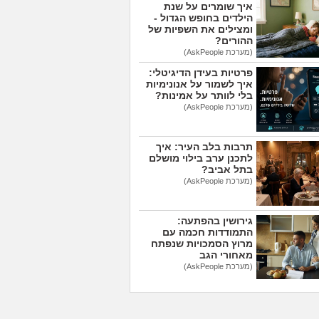
איך שומרים על שנת
הילדים בחופש הגדול -
ומצילים את השפיות של
ההורים?
(מערכת AskPeople)
פרטיות בעידן הדיגיטלי:
איך לשמור על אנונימיות
בלי לוותר על אמינות?
(מערכת AskPeople)
תרבות בלב העיר: איך
לתכנן ערב בילוי מושלם
בתל אביב?
(מערכת AskPeople)
גירושין בהפתעה:
התמודדות חכמה עם
מרוץ הסמכויות שנפתח
מאחורי הגב
(מערכת AskPeople)