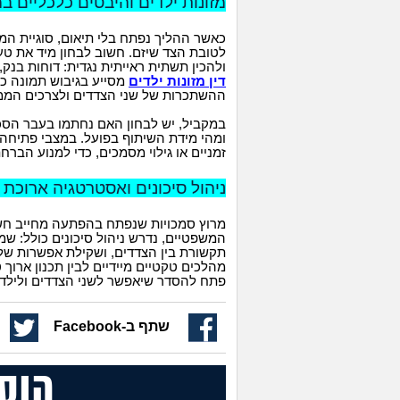
מזונות ילדים והיבטים כלכליים 
כאשר ההליך נפתח בלי תיאום, סוגיית המ
לטובת הצד שיזם. חשוב לבחון מיד את טענ
ולהכין תשתית ראייתית נגדית: דוחות בנק,
דין מזונות ילדים
מסייע בגיבוש תמונה כל
ההשתכרות של שני הצדדים ולצרכים הממש
במקביל, יש לבחון האם נחתמו בעבר הסכמ
ומהי מידת השיתוף בפועל. במצבי פתיחה ח
זמניים או גילוי מסמכים, כדי למנוע הבר
ניהול סיכונים ואסטרטגיה ארוכת 
מרוץ סמכויות שנפתח בהפתעה מחייב חשי
המשפטיים, נדרש ניהול סיכונים כולל: שמ
תקשורת בין הצדדים, ושקילת אפשרות של ג
מהלכים טקטיים מיידיים לבין תכנון ארוך 
פתח להסדר שיאפשר לשני הצדדים ולילדים
שתף ב-Facebook
הוס