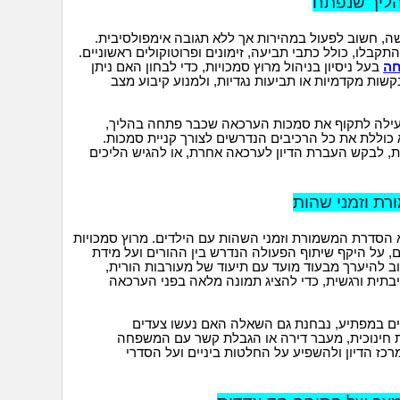
הליך שנפתח
 חשוב לפעול במהירות אך ללא תגובה אימפולסיבית.
בלו, כולל כתבי תביעה, זימונים ופרוטוקולים ראשוניים.
חה
בעל ניסיון בניהול מרוץ סמכויות, כדי לבחון האם ניתן
שות מקדמיות או תביעות נגדיות, ולמנוע קיבוע מצב
עילה לתקוף את סמכות הערכאה שכבר פתחה בהליך,
כוללת את כל הרכיבים הנדרשים לצורך קניית סמכות.
ת, לבקש העברת הדיון לערכאה אחרת, או להגיש הליכים
ת וזמני שהות
יא הסדרת המשמורת וזמני השהות עם הילדים. מרוץ סמכויות
ם, על היקף שיתוף הפעולה הנדרש בין ההורים ועל מידת
להיערך מבעוד מועד עם תיעוד של מעורבות הורית,
ביבתית ורגשית, כדי להציג תמונה מלאה בפני הערכאה
ם במפתיע, נבחנת גם השאלה האם נעשו צעדים
גרת חינוכית, מעבר דירה או הגבלת קשר עם המשפחה
כז הדיון ולהשפיע על החלטות ביניים ועל הסדרי