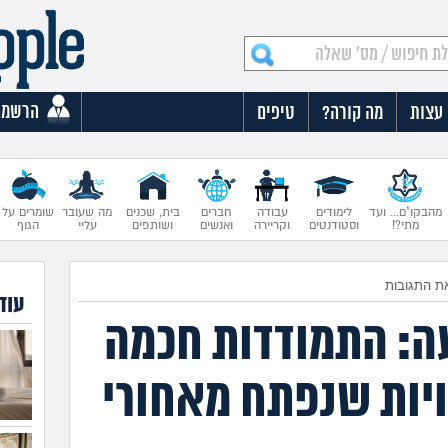
הרשמה
עצות
מה קורה?
טיפים
מהבקו"ם... ועד
לימודים
עבודה
חברים
בית, שכנים
מה שעובר
שומרים על
מתי?!
וסטודנטים
וקריירה
ואנשים
ושותפים
עליי
הגוף
ת התגובות
עוד
ה: התמודדות חכמה
יות שנפתח מאחורי