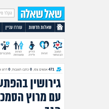
שאלות חדשות
עוררו עניין
המצב
היריון
הורות
זוגיות
מתבגרים
הבטחוני
ולידה
ומשפחה
0
0
471
אנשים צפו,
כתבו תגובות,
דרגו א
גירושין בהפתע
עם מרוץ הסמכו