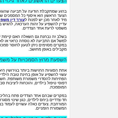
הצעדים הראשונים לאחר גילוי ה
ברגע שמתקבלת הודעה על תביעה שהוגשה,
הצעד הראשון הוא איסוף כל המסמכים שהתק
מיד לאחר מכן יש לפנות ל
עורך דין משפ
עדיין להשפיע על זהות הערכאה, להגיש בק
משפטי לרעת אחד הצדדים.
בשלב זה נבחנת גם השאלה האם קיימת 
למשל אם התביעה לא נוסחה כראוי או לא 
במקרים מסוימים ניתן לטעון לחוסר סמכו
מקבילים באופן מחושב.
השפעת מרוץ הסמכויות על משמור
אחת הסוגיות הרגישות ביותר בגירושין ה
עשוי להשפיע על אופן בחינת טובת הילדי
הפתיחות להסדרי משמורת משותפת. חשוב 
דפוסי טיפול בילדים, והוכחות ליציבות ס
המוסמכת.
במקרים שבהם אחד הצדדים פתח בהליכי
חד-צדדיים ביחס לילדים, כגון שינוי מס
המורחבת. צעדים כאלה עשויים לעמוד במר
המשמורת הזמניים.