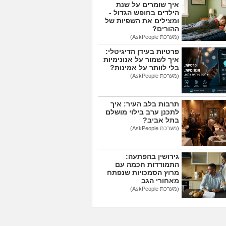
איך שומרים על שנת
הילדים בחופש הגדול -
ומצילים את השפיות של
ההורים?
(מערכת AskPeople)
פרטיות בעידן הדיגיטלי:
איך לשמור על אנונימיות
בלי לוותר על אמינות?
(מערכת AskPeople)
תרבות בלב העיר: איך
לתכנן ערב בילוי מושלם
בתל אביב?
(מערכת AskPeople)
גירושין בהפתעה:
התמודדות חכמה עם
מרוץ הסמכויות שנפתח
מאחורי הגב
(מערכת AskPeople)