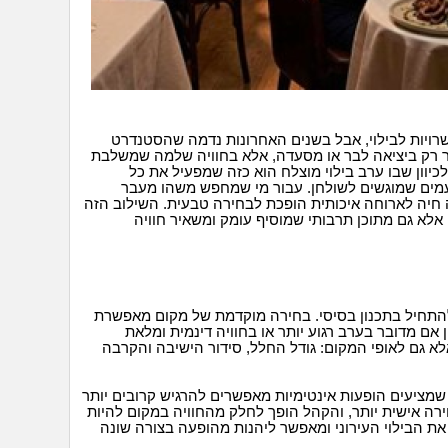
שרויות לבילוי, אבל בשנים האחרונות נדמה שהסטנדרט
 רק ביציאה לבר או מסעדה, אלא בחוויה שלמה שמשלבת
לכיוון שבו ערב בילוי מוצלח הוא כזה שמפעיל את כל
מים שמוגשים לשולחן. עבור מי שמחפש משהו מעבר
 חיה לארוחה איכותית הופכת לבחירה טבעית. השילוב הזה
לא גם מתוכן תרבותי שמוסיף עומק ומשאיר חוויה
 להתחיל בתכנון בסיסי. בחירה מוקדמת של מקום מאפשרת
ם מדובר בערב רגוע יותר או בחוויה דינמית ומלאת
לא גם לאופי המקום: גודל החלל, סידור הישיבה והקרבה
ת שמציעים הופעות אינטימיות מאפשרים להרגיש קרובים יותר
וירה אישית יותר, והקהל הופך לחלק מהחוויה במקום להיות
את הבילוי העירוני ומאפשר ליהנות מהופעה בצורה שונה