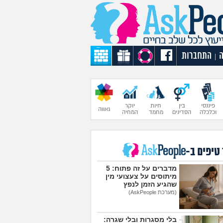
התחברות
|
פיננסי
בין
חיות
יוקר
גאווה
וכלכלה
הסדינים
מחמד
המחיה
 טיפים ב-
מדברים על זה פתוח: 5
מיתוסים על צעצועי מין
שהגיע הזמן לנפץ
(מערכת AskPeople)
בלי מסגרות ובלי שגרה: