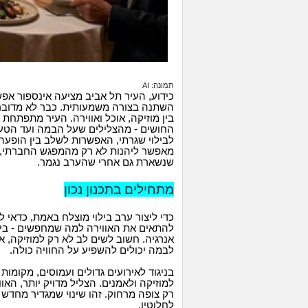
תמונה: AI
כידוע, העיר תל אביב מציעה אינספור אפ
השתנה בצורה משמעותית. כבר לא מדובר
בין מוזיקה, אוכל ואווירה. העיר מתפתחת 
החושים - מהצלילים שעל הבמה ועד הטע
לבילוי שגרתי, האפשרות לשלב בין הופעה
מאפשר ליהנות לא רק מהמפגש החברתי, א
שנשארת גם אחרי שהערב נגמר.
מתחילים בתכנון נכון
כדי ליצור ערב בילוי מוצלח באמת, כדאי
להתאים את האווירה למה שמחפשים - בין א
אנרגיה. חשוב לשים לב לא רק למוזיקה, א
לבמה יכולים להשפיע על החוויה כולה.
בניגוד לאירועים גדולים ועמוסים, מקומו
למוזיקה ולאמנים. הצליל מדויק יותר, האו
רק צופה מרחוק. זהו שינוי שמגדיר מחדש 
לחלוטין.