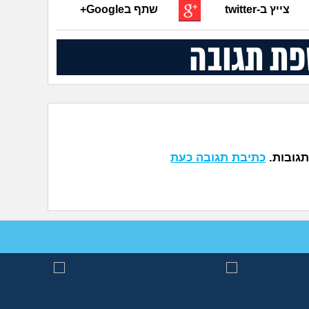
צייץ ב-twitter
שתף בGoogle+
פת תגובה
תגובות.
כתיבת תגובה כעת