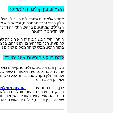
השילוב בין קולינריה למוזיקה
אחד האלמנטים שמבדילים בין בילוי רגיל ל
חלק בלתי נפרד מהתרבות, וכאשר היא מ
הצלילים שמתנגנים ברקע, התאורה הרכה 
שמוקדש כולו להנאה.
היתרון הגדול בשילוב הזה הוא היכולת לי
להופעה, הכל מתרחש באותו מרחב, בקצב 
בתוך הרגע, מבלי למהר ממקום למקום א
למה דווקא הופעות אינטימיות?
בעידן שבו מופעים גדולים מתקיימים באצט
יותר. הופעה אינטימית מאפשרת לשמוע כ
ולהיות חלק מקהל שמגיב יחד לכל רגע. הח
ולא רק מופע חד צדדי.
לכן, רבים מחפשים כיום
הופעות מומלצו
בדיוק. הבחירה בהופעות מומלצות בתל א
פרט - מהמוזיקה ועד האוכל - משתלב יחד 
שמשלב בין תרבות, קולינריה ואווירה, זהו 