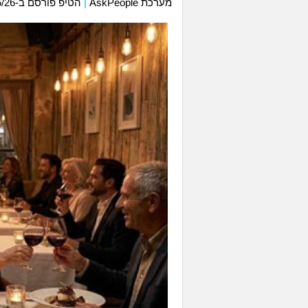
מערכת AskPeople
|
הטיפ פורסם ב-15/06/26 בשעה 17:42