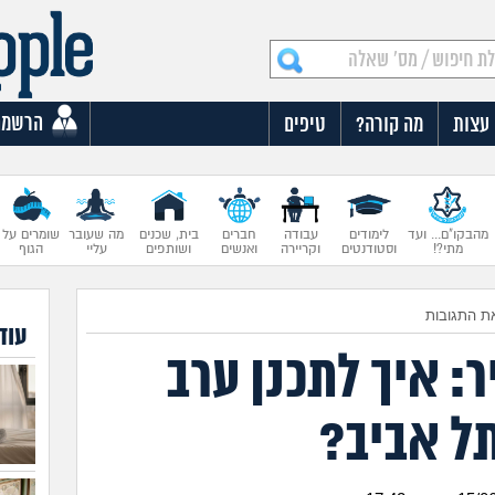
הרשמה
עצות
מה קורה?
טיפים
מהבקו"ם... ועד
לימודים
עבודה
חברים
בית, שכנים
מה שעובר
שומרים על
מתי?!
וסטודנטים
וקריירה
ואנשים
ושותפים
עליי
הגוף
ת התגובות
עוד
: איך לתכנן ערב
תל אביב?