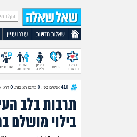
שאלות חדשות
עוררו עניין
המצב
היריון
הורות
זוגיות
מתבגרים
הבטחוני
ולידה
ומשפחה
0
0
410
אנשים צפו,
כתבו תגובות,
דרגו א
תרבות בלב העיר
בילוי מושלם ב