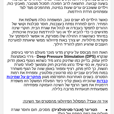
בשעה קבועה. התוצאה לרוב הפוכה: תסכול מצטבר, מאבקי כוח,
וילדים ששוכבים ערים שעות במיטה, מתהפכים מצד לצד
ומפתחים חרדת הירדמות.
כאשר הילדים לא ישנים טוב, המשפחה כולה משלמת את
המחיר. היום למחרת נפתח בעצבנות, חוסר סבלנות וקושי של
ההורים לתפקד בעבודה או לנהל את שגרת הבית. חוקרי שינה
מדגישים כי כדי להביא ילד או נער להירדמות טבעית ואיכותית,
במיוחד כשהשגרה הרגילה שלו מפורקת, אי אפשר להסתמך על
פקודות מילוליות. יש צורך באות פיזיולוגי ממשי שיאותת למערכת
העצבים שהגיע הזמן להוריד הילוך.
האות הזה מבוסס על עיקרון מדעי מוכר מעולם הריפוי בעיסוק
שנקרא
Deep Pressure Stimulation (DPS)
- גירוי באמצעות
לחץ עמוק. בדיוק כמו שתינוק נרגע מיד כשהוא נעטף באופן הדוק
בעיטוף, או כפי שילד נרגע מחיבוק חזק וממושך לאחר סערת
רגשות, כך לחץ מתון, רציף ומפוזר באופן שווה על הגוף משחרר
במוח מוליכים עצביים כמו סרוטונין ומלטונין, ומפחית את רמות
הסטרס. בשנים האחרונות התפרסמו מגוון
מחקרים על שמיכות
כבדות
שהוכיחו באופן קליני כיצד הפעלת המשקל הזו משפרת
דרמטית את משך הרצף של השינה העמוקה ומפחיתה
משמעותית תנועתיות מרובה בלילה.
איך זה עובד? המסלול הפיזיולוגי מהסטרס ועד השינה:
●
הטריגר
(
אובר-
סטימולציה):
מסכים, חום וחוסר שגרה
מעלים את רמת המתח של הילד.