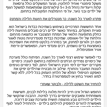
משקל סימטרי ואחיד לחלוטין. מנעד המשקלים כולל גרסאות
קלות וייעודיות (החל מ-3 ו-5 קילוגרמים) שמותאמות למשקל הגוף
של ילדים ובני נוער, על פי ההמלצות המקובלות בתחום.
פתרון לאורך כל השנה: כך מנטרלים את הזעות הלילה והמחנק
אחד החששות המרכזיים בשימוש בשמיכות כבדות בישראל הוא
סוגיית האקלים, במיוחד כאשר ילדים רבים סובלים מהזעות לילה
כחלק מתופעות הלוואי של המתח המצטבר או כתוצאה מהחום
והלחות של יולי-אוגוסט. שמיכות כבדות סטנדרטיות נוטות לאגור
חום רב ולגרום למחנק, אך בסהרה בלנקט פיתחו את השמיכות
באמצעות בדים נושמים, רכים ומנדפי זיעה, המאפשרים זרימת
אוויר אופטימלית.
כדי לאפשר שימוש רציף לאורך כל השנה, הפיתוח כולל מערכת
של כיסויים נפרדים הניתנים להחלפה בהתאם לעונה: כיסויים
מקררים ייעודיים לימי הקיץ הישראלי החם, לצד כיסויים נעימים
לעונות המעבר והחורף. שילוב זה מבטיח שהילדים יפיקו את
האפקט הטיפולי המלא של הלחץ העמוק בכל לילה, ללא קשר
למזג האוויר בחוץ או לטמפרטורה בחדר.
להחזיר את השקט ללילה - ולבוקר שאחרי
החופש הגדול אינו חייב להיות מלווה בלילות לבנים, תשישות
משפחתית ומאבקים יומיומיים בדרך למיטה. ההבנה שהקושי של
הילדים להירדם נובע מהצפה חושית ומערכת עצבים דרוכה,
מאפשרת להורים להפסיק להילחם בילדים - ולהתחיל לעזור לגוף