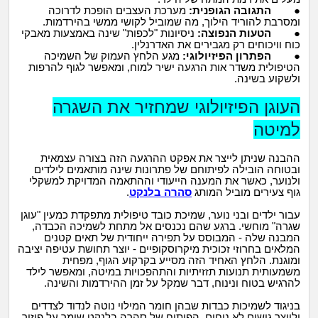
●
התגובה הגופנית
:
מערכת העצבים הופכת לדרוכה
ומסרבת להוריד הילוך, מה שמוביל לקושי ממשי בהירדמות.
●
הטעות הנפוצה
:
ניסיונות "לכפות" שינה באמצעות מאבקי
כוח וויכוחים רק מגבירים את האדרנלין.
●
הפתרון הפיזיולוגי
:
מגע הלחץ העמוק של השמיכה
הטיפולית משדר אות הרגעה ישיר למוח, ומאפשר לגוף להרפות
ולשקוע בשינה.
העוגן הפיזיולוגי שמחזיר את השגרה
למיטה
ההבנה שניתן לייצר את אפקט ההרגעה הזה בצורה עצמאית
ובטוחה הובילה לפיתוחם של פתרונות שינה מותאמים לילדים
ולנוער, כאשר את המענה הייעודי וההתאמה המדויקת למשקלי
גוף צעירים מוביל המותג
סהרה בלנקט
.
עבור ילדים ובני נוער, שמיכת כובד טיפולית מתפקדת כמעין "עוגן
שגרה" מוחשי. ברגע שהם נכנסים אל מתחת לשמיכה הכבדה,
המבנה שלה - המבוסס על תפירה ייחודית של תאים קטנים
המלאים בחרוזי זכוכית מיקרוסקופיים - יוצר תחושת עטיפה יציבה
ומוגנת. הלחץ האחיד הזה מסייע בקרקוע הגוף, מפחית
משמעותית תנועות תזזיתיות והתהפכויות במיטה, ומאפשר לילד
להרגיש בטוח ונינוח, דבר שמקל על זמן ההירדמות והשינה.
בניגוד לשמיכות כבדות שבהן חומר המילוי נוטה לנדוד לצדדים
ולייצר גושים לא נוחים, הפיתוח של סהרה בלנקט שומר על פיזור