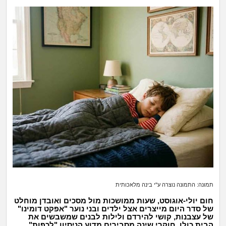
זוגיות
חיפוש שאלות
|
היריון ולידה
הרשמה
התחברות
הורות ומשפחה
מתבגרים
מהבקו"ם... ועד מתי?!
לימודים וסטודנטים
עבודה וקריירה
חברים ואנשים
תמונה: התמונה נוצרה ע"י בינה מלאכותית
חום יולי-
אוגוסט,
שעות ממושכות מול מסכים ואובדן מוחלט
בית, שכנים ושותפים
של סדר היום מייצרים אצל ילדים ובני נוער "
אפקט דומינו"
של עצבנות,
קושי להירדם ולילות לבנים שמשבשים את
הבית כולו.
חוקרי שינה מסבירים מדוע הניסיון "
לכפות"