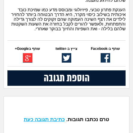
שלהם להירגע מעצמו.
הענקת פתרון טבעי, פיזיולוגי ומבוסס מדע כמו שמיכת כובד
איכותית בשילוב כיסוי מקרר, היא הדרך הבטוחה ביותר להחזיר
לילדים את רצף השינה העמוקה שהם זקוקים לה לצורך גדילה
והתפתחות, ולאפשר להורים לקבל בחזרה את השעות השקטות
שלהם בלילה - ואת השפיות והחיוך בבוקר שאחרי.
שתף ב-Facebook
צייץ ב-twitter
שתף בGoogle+
הוספת תגובה
טרם נכתבו תגובות.
כתיבת תגובה כעת