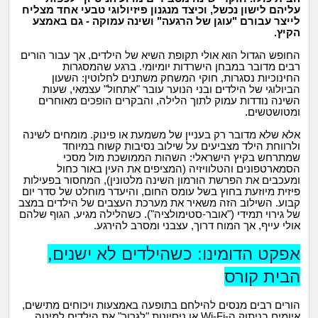
מה שעובר עליי
עליהם לישון נכשל,
וכיצד מנגנון פיזיולוגי טבעי אחד מצליח
לייצר עבורם "
עוגן של הרגעה"
ושינה עמוקה -
גם באמצע
הקיץ.
שומרים על הגוף
החופש הגדול הוא אולי תקופת השיא של הילדים, אך עבור הורים
רבים מדובר במבחן הישרדות יומיומי. ברגע שהמסגרות
פיננסי וכלכלה
החינוכיות נסגרות, חוקי המשחק משתנים לחלוטין: השעון
הביולוגי של הילדים ובני הנוער עובר "אתחול" עצמאי, שעות
השינה נודדות עמוק לתוך הלילה, והבקרים הופכים מאוחרים
ומטושטשים.
בין הסדינים
אלא שלא מדובר רק בעניין של משמעת או פינוק. מומחים לשינה
ולרווחת הילד מצביעים על שילוב נסיבות קשוח במיוחד
חיות מחמד
שמתרחש בקיץ הישראלי: השהות הממושכת מול מסכי
הסמארטפונים והטלוויזיה (המציפים את העין באור כחול
ומעכבים את הפרשת הורמון השינה מלטונין), המחסור בפעילות
יוקר המחיה
פיזית מיוזעת בחוץ בשל עומס החום, והיעדר מוחלט של סדר יום
קבוע. השילוב הזה משאיר את מערכת העצבים של הילדים במצב
של גירוי תמידי ("אובר-סטימולציה"). כשהלילה מגיע, הגוף שלהם
גאווה
אולי עייף, אך המוח דרוך, עצבני ומסרב להירגע.
אפקט הדומינו: כשהילדים לא ישנים,
הבית קורס
הורים רבים מנסים להילחם בתופעה באמצעות ויכוחים מתישים,
איומים בניתוק ה-Wi-Fi או ניסיונות "לגרור" את הילדים למיטה