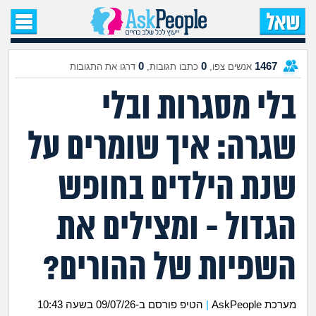
עמוד הבית
שאל שאלה
0
0
1467
אנשים צפו,
כתבו תגובות,
דרגו את התגובות
בלי מסגרות ובלי
שאלות חדשות
שגרה: איך שומרים על
שאלות שעוררו עניין
עצות חדשות
שנת הילדים בחופש
מה קורה כאן?
הגדול - ומצילים את
מתחם הטיפים
השפיות של ההורים?
מדורים
מערכת AskPeople
|
הטיפ פורסם ב-09/07/26 בשעה 10:43