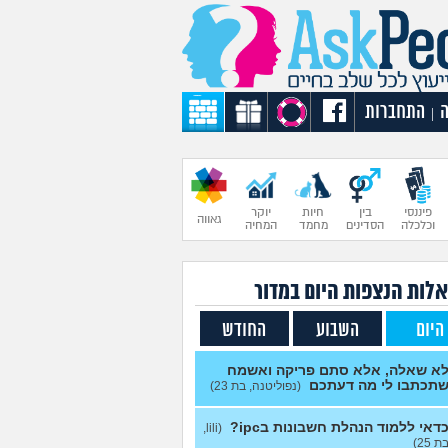
התחברות
|
פיננסי
בין
חיות
יוקר
גאווה
וכלכלה
הסדינים
מחמד
המחיה
לות הנצפות ה
יום
במדור
היום
השבוע
החודש
א שאלה, אלא סתם פריקה ואשמח
תכתבו לי מה דעתכם
(נפוליטנה, בת 23)
דאי ללמוד הנהלת חשבונות בipc?
(lili,
ת 25)