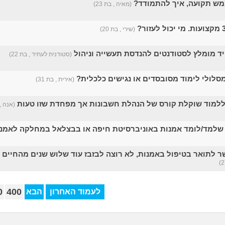
מש תקועה, איך להתמודד?
(מאיה , בת 23)
(שירי , בת 20)
יד מומלץ לסטודנטים להנדסת תעשייה וניהול
(סטודנית לעתיד , בת 22)
סלולי לימוד מסובסדים או נגישים כלכלית?
(אירית , בת 31)
ללמוד שוקלת קורס של הנהלת חשבונות אך מפחדת שזו טעות
(אנה , ב
 שלמד/לומד אמנות באוניברסיטת חיפה או בבצלאל במחלקה לאמנ
לתואר בטיפול באמנות, לא רוצה לבזבז עוד שלוש שנים מהחיים 
0
400
לעמוד האחרון
הבא