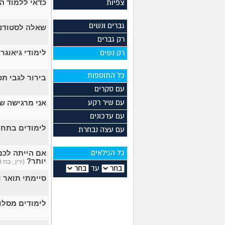
כדאי ללמוד הנה
צפיות
גברים ונשים
שאלה לסטודנט
רק גברים
לימודי גיאוגר
רק נשים
כל התוספות
בירור לגבי תכנית 4 שנתית
עם סקרים
אני מרגישה ש
עם שיר רקע
עם עדכונים
לימודים בתחו
עם עצה נבחרת
אם הייתה לכם
כל הגילאים
יותר?
(ירין , בת 19)
עד
סיימתי תואר 
לימודים מסלו