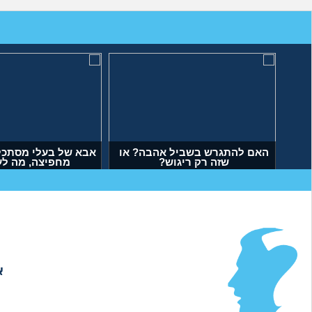
האם להתגרש בשביל אהבה? או
אבא של בעלי מסתכל 
שזה רק ריגוש?
מחפיצה, מה ל
(דנה, בת 35)
(ליה, בת 27)
א
אודות
|