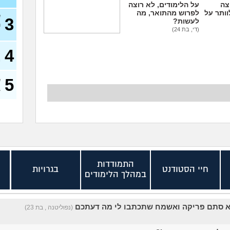
צה
על הלימודים, לא רוצה
וותר על
לפרוש מהתואר, מה
ש
3
לעשות?
ה
(די, בת 24)
בן הזוג החליט לעשות
עוד פסיכומטרי, זו סיבה
4
א
טובה להיפרד ממנו?
מ
(שימרית, בת 24)
5
ש
ב
התמודדות
חיי הסטודנט
בגרויות
במהלך הלימודים
א סתם פריקה ואשמח שתכתבו לי מה דעתכם
(נפוליטנה , בת 23)