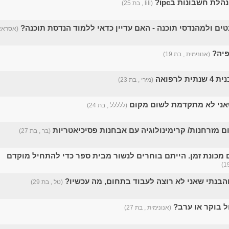
לת חשבונות בipc?
(lili , בת 25)
ים ולמהנדסי תוכנה - האם עדיין כדאי ללמוד הנדסת תוכנה?
(אסראא ,
פיה?
(אנונימית , בת 19)
 לרפואה
(מירי , בת 23)
אני לא מתקדמת לשום מקום
(ללללל , בת 24)
ם מזרחנות/ קרימינולוגיה עם אבחנות פסיכיאטריות
(בר , בת 27)
 מכונת זמן. הייתם בוחרים לנשור מבית ספר כדי להתחיל מוקדם
והבנתי שאני לא רוצה לעבוד בתחום, מה עכשיו?
(טל , בת 29)
ל בוקר או ערב?
(אנונימית , בת 27)