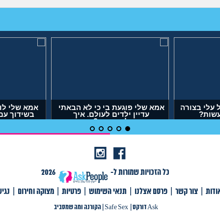
עלי בצורה
אמא שלי פוגעת בי כי לא הבאתי
אמא שלי לו
עשות?
עדיין ילדים לעולם. איך
בשידוך עם
להתמודד?
דופק,
(אנונימית, בת 29)
(אר
כל הזכויות שמורות ל-
2026
ודות
|
צור קשר
|
פרסם אצלנו
|
תנאי השימוש
|
פרטיות
|
מצוקה וחירום
|
נגי
צור קשר
|
פרסם אצלנו
|
תנאי שימוש
|
פרטיות
|
תגיות
|
מצוקה וחירום
|
Ask דורקס
Ask דורקס
|
Safe Sex
|
הקורנה ומה שמסביב