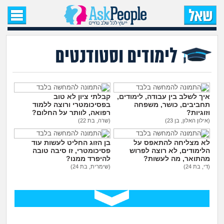
עמוד הבית
שאל שאלה
לימודים וסטודנטים
שאלות חדשות
שאלות שעוררו עניין
איך לשלב בין עבודה, לימודים,
קבלתי ציון לא טוב
תחביבים, כושר, משפחה
בפסיכומטרי ורוצה ללמוד
וזוגיות?
רפואה, לוותר על החלום?
עצות חדשות
(אילון האלון, בן 23)
(שרה, בת 22)
לא מצליחה להתאפס על
בן הזוג החליט לעשות עוד
מה קורה כאן?
הלימודים, לא רוצה לפרוש
פסיכומטרי, זו סיבה טובה
מהתואר, מה לעשות?
להיפרד ממנו?
(די, בת 24)
(שימרית, בת 24)
מתחם הטיפים
מדורים