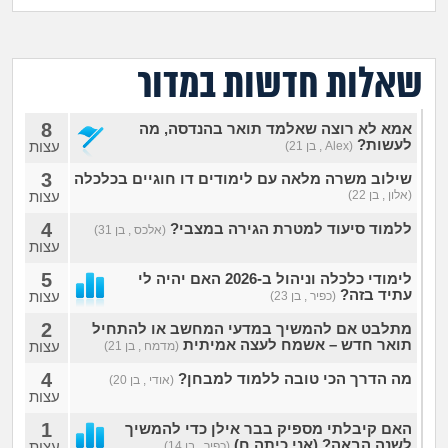
מה שעובר עליי
שומרים על הגוף
שאלות חדשות במדור
פיננסי וכלכלה
8
אמא לא רוצה שאלמד תואר בהנדסה, מה
לעשות?
עצות
(Alex , בן 21)
בין הסדינים
3
שילוב משרה מלאה עם לימודים דו חוגיים בכלכלה
(אלון , בן 22)
עצות
חיות מחמד
4
ללמוד סיעוד למטרת הגירה במצבי?
(אלכס , בן 31)
עצות
יוקר המחיה
5
לימודי כלכלה וניהול ב-2026 האם יהיה לי
עתיד בזה?
עצות
(כפיר , בן 23)
גאווה
2
מתלבט אם להמשיך במדעי המחשב או להתחיל
תואר חדש – אשמח לעצה אמיתית
עצות
(מדמח , בן 21)
4
מה הדרך הכי טובה ללמוד למבחן?
(אודי , בן 20)
עצות
1
האם קיבלתי מספיק בבר אילן כדי להמשיך
לשנה הבאה? (אני כיתה ח)
עצות
(כפיר , בן 14)