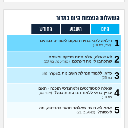
זוגיות
חיפוש שאלות
|
היריון ולידה
הרשמה
התחברות
השאלות הנצפות ה
יום
במדור
היום
השבוע
החודש
הורות ומשפחה
1
דילמה לגבי בחירת מקום לימודים גבוהים
מתבגרים
(עדי, בת 18)
2
לא שאלה, אלא סתם פריקה ואשמח
מהבקו"ם... ועד מתי?!
שתכתבו לי מה דעתכם
(נפוליטנה, בת 23)
לימודים וסטודנטים
3
כדאי ללמוד הנהלת חשבונות בipc?
(lili,
בת 25)
עבודה וקריירה
שאלה לסטודנטים ולמהנדסי תוכנה - האם
4
עדיין כדאי ללמוד הנדסת תוכנה?
(אסראא,
בת 18)
חברים ואנשים
5
אמא לא רוצה שאלמד תואר בהנדסה, מה
לעשות?
(Alex, בן 21)
בית, שכנים ושותפים