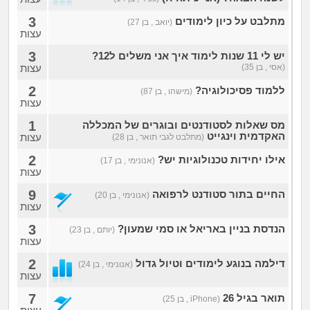
3
מתלבט על כיון לימודים
(יואב , בן 27)
עצות
3
יש לי 11 שנות לימוד איך אני משלים ל12?
(אסי , בן 35)
עצות
2
ללמוד פסיכולוגיה?
(מישהו , בן 87)
עצות
1
מס שאלות לסטודנטים ובוגרים של המכללה
האקדמית וינגייט
עצות
(מתלבט לגבי תואר , בן 28)
2
אילו יחידות טכנולוגיות יש?
(אנונימי , בן 17)
עצות
9
החיים בתור סטודנט לרפואה
(אנונימי , בן 20)
עצות
3
הנדסת בניין באריאל או סמי שמעון?
(יותם , בן 23)
עצות
2
דילמה בנוגע לימודים וטיול גדול
(אנונימי , בן 24)
עצות
7
תואר בגיל 26
(iPhone , בן 25)