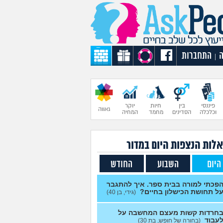
התחברות
|
פיננסי
בין
חיות
יוקר
גאווה
וכלכלה
הסדינים
מחמד
המחיה
לות הנצפות ה
יום
במדור
היום
השבוע
החודש
פכתי למורה בבית ספר. איך להתגבר
ל תחושת הכישלון בחיים?
(גידי, בן 40)
חרדות קשות מעצם המחשבה על
עבוד
(בחורה של חופש, בת 30)