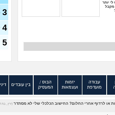
לי יותר
 מקבל
ל
3
ה
)
אני מעצבת גרפית,
ללכת להפגין? זה יפגע
האם AI באמת יקח לי
בקריירה שלי בעתיד?
4
את העבודה בסוף?
(סזרק, בן 27)
ק
(אירנה, בת 38)
5
מ
ס
עבודה
יזמות
הבוס /
בין עובדים
דיני
מועדפת
ועצמאות
המעסיק
 או לרדוף אחרי החלום? החישוב הכלכלי שלי לא מסתדר
(ירין , בת 19)