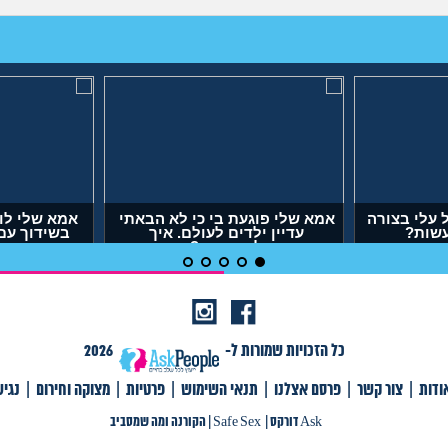
עלי בצורה
אמא שלי פוגעת בי כי לא הבאתי
אמא שלי לו
עשות?
עדיין ילדים לעולם. איך
בשידוך עם
להתמודד?
דופק,
(אנונימית, בת 29)
(אר
כל הזכויות שמורות ל-
2026
ודות
|
צור קשר
|
פרסם אצלנו
|
תנאי השימוש
|
פרטיות
|
מצוקה וחירום
|
נגי
צור קשר
|
פרסם אצלנו
|
תנאי שימוש
|
פרטיות
|
תגיות
|
מצוקה וחירום
|
Ask דורקס
Ask דורקס
|
Safe Sex
|
הקורנה ומה שמסביב