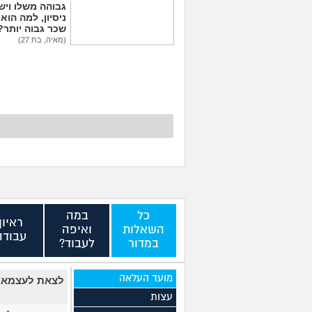
גבוהה משלו ויש 
ניסיון, למה הוא
שכר גבוה יותר?
(מאיה, בת 27)
יכולים לפטר אותי כי
שמתי בצחוק מלח
בקפה לאחד העובדים?
(לחוצה, בת 20)
כל
במה
ראיון
השאלות
ואיפה
עבודה
במדור
לעבוד?
מועד העלאה
לצאת לעצמאות
עצות