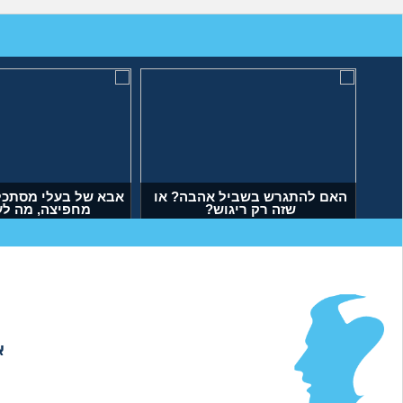
תי
האם להתגרש בשביל אהבה? או
אבא של בעלי מסתכל 
שזה רק ריגוש?
מחפיצה, מה ל
(דנה, בת 35)
(ליה, בת 27)
א
אודות
|