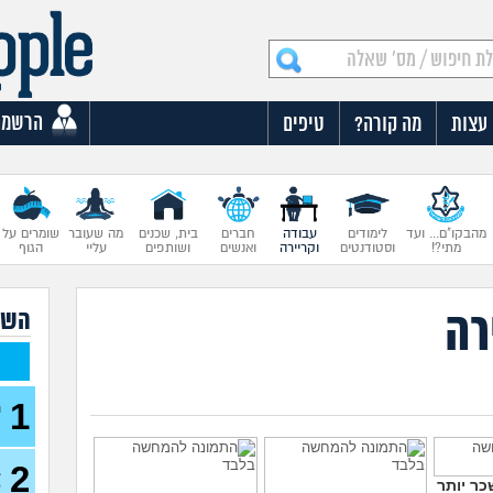
הרשמה
עצות
מה קורה?
טיפים
מהבקו"ם... ועד
לימודים
עבודה
חברים
בית, שכנים
מה שעובר
שומרים על
מתי?!
וסטודנטים
וקריירה
ואנשים
ושותפים
עליי
הגוף
רה
השא
1
ה
ע
2
ב
כר יותר
ל