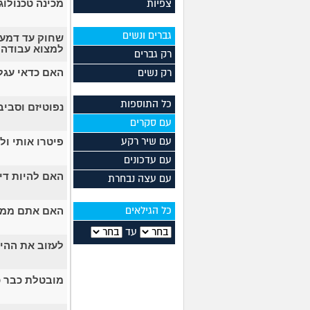
מכינה טכנולו
צפיות
גברים ונשים
שחוק עד דמעו
למצוא עבודה
רק גברים
האם כדאי עגל
רק נשים
כל התוספות
נפוטיזם וסבי
עם סקרים
פיטרו אותי ול
עם שיר רקע
עם עדכונים
האם להיות דיי
עם עצה נבחרת
האם אתם ממלי
כל הגילאים
עד
לעזוב את ההי
מובטלת כבר כ