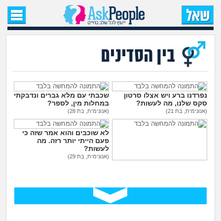
עמוד הבית
שאל שאלה
בין הסדינים
שאלות חדשות
שאלות שעוררו עניין
נפרדנו ברע ויש אצלו סרטון
שכבתי עם מלא גברים ונדבקתי
סקס שלנו, מה לעשות?
במחלות מין, לספר?
(אנונימית, בת 21)
(אנונימית, בת 28)
עצות חדשות
לא שוכבים והוא אמר שזה כי
פעם הייתי יותר רזה. מה
מה קורה כאן?
לעשות?
(אנונימית, בת 29)
בת 30 עדיין בתולה, כדאי ללכת
מתחם הטיפים
לנער ליווי?
(אנונימית, בת 30)
מדורים