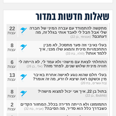
מה שעובר עליי
שאלות חדשות במדור
שומרים על הגוף
22
מתקשה להתמודד עם עברה המיני של חברה
פיננסי וכלכלה
שלי אבל חבל לי לאבד אותי בגלל זה, מה
עצות
דעתכם?
(אנונימי , בן 22)
בין הסדינים
8
בעלי נאיבי וזה פער מתסכל, לא מבין
התחכמויות מינית והמגע שלו מכני, איך
עצות
ללמד אותו?
(לולה , בת 33)
חיות מחמד
6
התחלתי לצאת עם מישהי ולא עמד לי, לא הייתה לי
חוויה מינית שלוש שנים, לפחד מזה?
עצות
(אלי , בן 26)
יוקר המחיה
13
בעלי חלם שהוא נוגע לאישה אחרת באיבר
מין וכשקם ראה שיצא לו זרע, מה זה אומר?
עצות
גאווה
(בת עשרים , בת 20)
8
בתול בן 22, איך אני יכול למצוא מישהי?
(tbubhb , בן 22)
עצות
2
התמזמזנו ולא הייתה חדירה בכלל, המחזור הקדים
כשבדרך כלל הוא סדיר, מה הסיבה?
עצות
(אביה , בת 32)