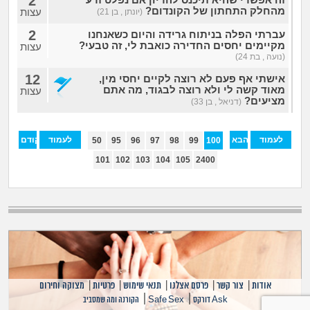
2
זה אפשרי שהיא תיכנס להריון אם נפלט זרע
מהחלק התחתון של הקונדום?
עצות
(יונתן , בן 21)
2
עברתי הפלה בניתוח גרידה והיום כשאנחנו
מקיימים יחסים החדירה כואבת לי, זה טבעי?
עצות
(נועה , בת 24)
12
אישתי אף פעם לא רוצה לקיים יחסי מין,
מאוד קשה לי ולא רוצה לבגוד, מה אתם
עצות
מציעים?
(דניאל , בן 33)
לעמוד
הבא
לעמוד
הקודם
50
95
96
97
98
99
100
האחרון
הראשון
101
102
103
104
105
2400
אודות
|
צור קשר
|
פרסם אצלנו
|
תנאי שימוש
|
פרטיות
|
מצוקה וחירום
|
|
Ask דורקס
Safe Sex
הקורנה ומה שמסביב