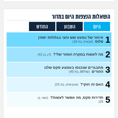
זוגיות
חיפוש שאלות
|
היריון ולידה
הרשמה
התחברות
השאלות הנצפות ה
יום
במדור
היום
השבוע
החודש
הורות ומשפחה
1
איחור של כמעט שש וחצי בגלולות יסמין
מתבגרים
פלוס
(סנאית, בת 18)
2
מהבקו"ם... ועד מתי?!
מה לעשות במקרה המוזר שלי?
(דן, בן 42)
לימודים וסטודנטים
3
מתבגרים שנכנסו באמצע סקס שלנו
ההורים
(שלי88, בת 40)
עבודה וקריירה
4
האם זה חוקי?
(אנונימית, בת 25)
חברים ואנשים
5
תדירות סקס, מה אפשר לעשות?
(נשוי, בן
28)
בית, שכנים ושותפים