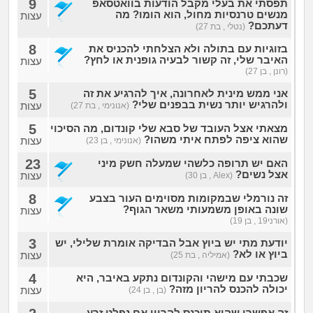
9
תפסתי את בעלי מקבל הודעות בוואטסאפ
מנשים טרנסיות מחול, הוא הומו? מה
עצות
דעתכם?
(נטלי , בת 27)
8
בזוגיות עם בתולה ולא הצלחתי להכניס את
האיבר שלי, זה קשור לבעיה גופנית או לחץ?
עצות
(רונן , בן 27)
5
אני ממש מינית לאחרונה, איך להרגיע את זה
ולהרגיש יותר נשית בבפנים שלי?
עצות
(אנונימי , בת 27)
5
מצאתי אצל העובד של סבא שלי קונדום, מה הסיכוי
שהוא ציפה לפתח איתי משהו?
עצות
(אנונימי , בן 23)
23
האם יש תרופה כלשהי שמעלה חשק מיני
אצל נשים?
עצות
(Alex , בן 30)
8
זה נורמלי שבמקומות מסוימים העור בצבע
שונה באופן משמעותי משאר הגוף?
עצות
(אורני19 , בן 19)
3
יודעת מתי יש ביוץ אבל הבדיקה אומרת שלילי, יש
ביוץ או לא?
עצות
(אמיליה , בת 25)
4
שכבתי עם מישהי והקונדום נתקע באיבר, היא
יכולה להכנס להריון מזה?
עצות
(בן , בן 24)