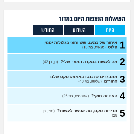
זוגיות
חיפוש שאלות
|
היריון ולידה
הרשמה
התחברות
השאלות הנצפות ה
יום
במדור
היום
השבוע
החודש
הורות ומשפחה
1
איחור של כמעט שש וחצי בגלולות יסמין
מתבגרים
פלוס
(סנאית, בת 18)
2
מהבקו"ם... ועד מתי?!
מה לעשות במקרה המוזר שלי?
(דן, בן 42)
לימודים וסטודנטים
3
מתבגרים שנכנסו באמצע סקס שלנו
ההורים
(שלי88, בת 40)
עבודה וקריירה
4
האם זה חוקי?
(אנונימית, בת 25)
חברים ואנשים
5
תדירות סקס, מה אפשר לעשות?
(נשוי, בן
28)
בית, שכנים ושותפים