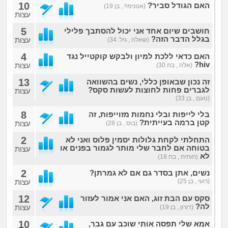
10
האם הגודל סביר?
(אנונימי! , בן 19)
עצות
5
חושבים שיום אחד אני יכול להסתבך פלילי
בגלל הדבר הזה?
עצות
(שאלה , גיל: 34)
4
האם כדאי ללכת למיון ולבקש קוקטייל נגד
hiv?
עצות
(אלה , בת 30)
13
זה נכון שבאופן כללי, נשים בהשוואה
לגברים פחות לחוצות לעשות סקס?
עצות
(נועם , בן 33)
8
בלי לייפות ובלי נחמות מזוייפות, זה
קטן ברמה בעייתית?
עצות
(בוס , בן 28)
2
התחלתי לקחת גלולות יסמין פלוס ואני לא
בטוחה אם לחבר שלי מותר לגמור בפנים או
עצות
לא
(תותית , בת 18)
2
נשים, אתן בסדר גם אם לא גמרתן?
(רועי , בן 25)
עצות
12
סקס עם הבת זוג, האם אני אמור לעזור
לה?
עצות
(דורון , בן 19)
10
אמא שלי תפסה אותי שוכב עם גבר,