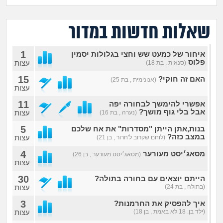
מה שעובר עליי
שאלות חדשות במדור
שומרים על הגוף
1
איחור של כמעט שש וחצי בגלולות יסמין
פיננסי וכלכלה
פלוס
עצות
(סנאית , בת 18)
15
האם זה חוקי?
(אנונימית , בת 25)
בין הסדינים
עצות
11
אפשרי להימשך לבחורה יפה
חיות מחמד
אבל בלי גוף מושך?
עצות
(נערה , בת 16)
5
בנות,אתן הייתן "מסדרות" את אח שלכם
יוקר המחיה
במצב כזה?
עצות
(לוחם שקרוב ל'חרור , בן 21)
4
מסאג׳יסט מעורער
(מסאג׳יסט מעורער , בן 26)
גאווה
עצות
30
הייתם יוצאים עם בחורה בתולה?
(בתולה , בת 24)
עצות
3
איך להפסיק את החרמנות?
(ילד בן. 18 לא באמת , בן 18)
עצות