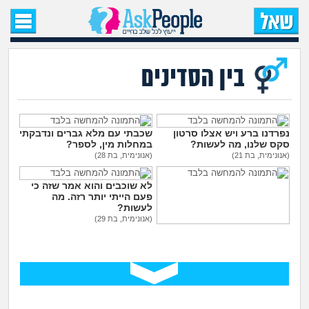
עמוד הבית
שאל שאלה
בין הסדינים
שאלות חדשות
שאלות שעוררו עניין
נפרדנו ברע ויש אצלו סרטון
שכבתי עם מלא גברים ונדבקתי
סקס שלנו, מה לעשות?
במחלות מין, לספר?
(אנונימית, בת 21)
(אנונימית, בת 28)
עצות חדשות
לא שוכבים והוא אמר שזה כי
פעם הייתי יותר רזה. מה
מה קורה כאן?
לעשות?
(אנונימית, בת 29)
בת 30 עדיין בתולה, כדאי ללכת
מתחם הטיפים
לנער ליווי?
(אנונימית, בת 30)
מדורים