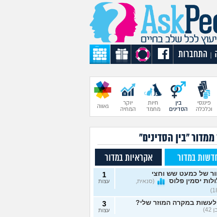
התחברות
|
פיננסי
בין
חיות
יוקר
גאווה
וכלכלה
הסדינים
מחמד
המחיה
ממדור "בין הסדינים"
דשות במדור
אקראיות במדור
ור של כמעט שש וחצי
1
לות יסמין פלוס
(סנאית,
עצות
לעשות במקרה המוזר שלי?
3
42)
עצות