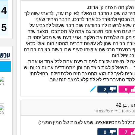
(רוויט
4
 הלקוחה חצתה קו אדום.
בנות
ר לה שסוג הדברים האלה לא יקרו עוד, ולדעתי שווה לך
אח 
ת הכסף ולהפרד כל אחד לדרכו. הדבר היחיד שאני
(לוחם
5
ה שלא לרשום לה בהודעה שום דבר שעלול להצביע על
מסא
י שגם היא והכי חשוב גם אתה לא תסתבכו. מצער שזה
(מסאג
י מקווה שלמדת את הלקח. אני יודעת שיש מסג׳יסטיות
אנחנ
רה ברורה שהן לא עושות דברים מהסוג הזה ואולי כדאי
בגדי
ף במעמד הרכישה איזשהו סעיף שבו רשום בצורה ברורה
מה 
עכשי
בטיפול הזה.
מחזו
אה לי משהו שקורה לפחות פעם אחת לכל אחד או אחת
בטו
 תשאל קולגות כיצד הם והן מתמודדים עם זה בטוח יש
ובים לאיך להימנע מהמצב הזה מלכתחילה. בהצלחה!
נשוי
(מאטיט
למד מהעבר כדי לא להיקלע למצב הזה שוב.
למיש
2
9
החש
, בן 42
|
08/
דווח על עצה זו
בלבל מהסיטואציה. שמע לעצות של המין הנשי :)
0
7