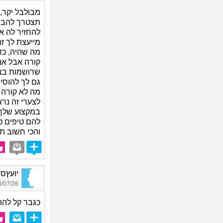
מבולבל יקר,
תצטרך להבהי
להחזיר לה א
מייעצת לך ז
מה שהיה, כד
קורה אבל אנ
שרושמות בצו
גם לך להוסי
מה לא קורה 
לצערי זה נר
במקצוע שלך…
להם טיפים ט
והכי חשוב ת
יועץסתר
07/26 18:45
כגבר קל להת