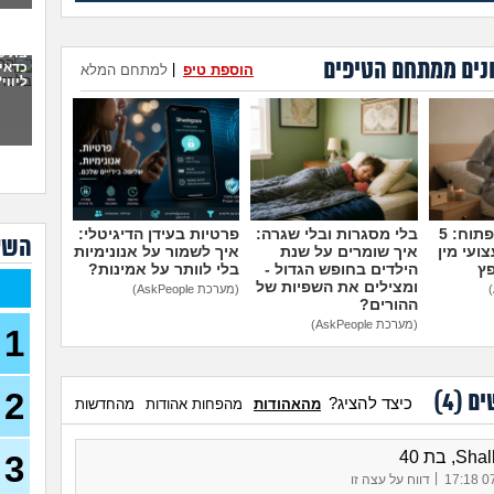
פתח
את 
ועכש
נים ממתחם הטיפים
כדאי
הוספת טיפ
|
למתחם המלא
ליווי
30)
מה א
לגב
אפש
אבל 
מדברים על זה פתוח: 5
בלי מסגרות ובלי שגרה:
פרטיות בעידן הדיגיטלי:
עשי
השא
ועי מין
איך שומרים על שנת
איך לשמור על אנונימיות
עם ב
פץ
הילדים בחופש הגדול -
בלי לוותר על אמינות?
מתה
ומצילים את השפיות של
(מערכת AskPeople)
ההורים?
בת 22 בתולה זה מוריד?
(מערכת AskPeople)
1
(Lora, בת 22)
מפנט
28)
2
ים (
4
)
כיצד להציג?
מהאהודות
מהפחות אהודות
מהחדשות
חרדי
19)
, בת 40
3
האם 
|
07/
דווח על עצה זו