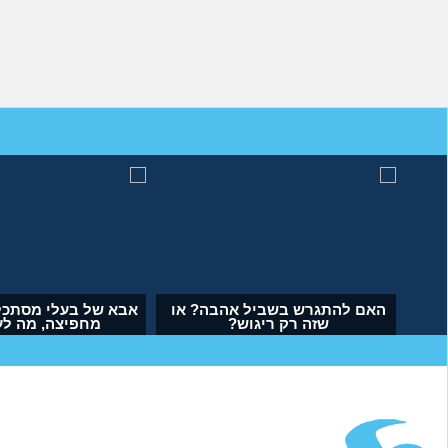
ה לעשות עם העובדה שאשתי
האם להתגרש בשביל אהבה? א
הרימה עליי ידיים?
שזה רק ריגוש?
(אנונימי, בן 34)
(דנה, בת 35)