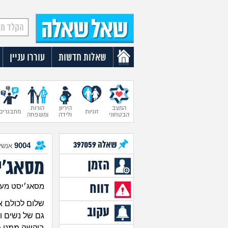
שאלות חדשות
עוררו עניין
המצב
היריון
הורות
זוגיות
מתבגרים
הבטחוני
ולידה
ומשפחה
שאלה
397059
9004
אנשים
מסאג׳י
הזמן
דווח
מסאג׳יסט מעורע
שלום לכולם אני 
עקוב
גם של נשים ו
ביקשה ממני מ