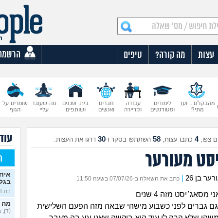
הרשמה
עצות
מה קורה?
טיפים
מהבקו"ם... ועד
לימודים
עבודה
חברים
בית, שכנים
מה שעובר
שומרים על
מתי?!
וסטודנטים
וקריירה
ואנשים
ושותפים
עליי
הגוף
עוד 
30
58
4
 צפו,
כתבו עצות,
השתתפו בסקר ו-
דרגו את העצות.
סט מעורער
ח
איח
ר בן 26
|
כתב את השאלה ב-07/07/26 בשעה 11:50
בגלו
בת 18)
מסאג׳יסט מזה 4 שנים
מה 
גם גברים לפני כשבוע מישהי שבאה מזה הפעם השלישית
(דן, בן 
שהו שלא קרה לי עוד היא ביקשה שאני יגע בה מעבר