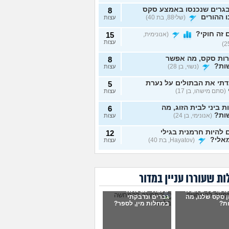
גרים שנכנסו באמצע סקס
8
 ההורים
(שלי88, בת 40)
עצות
זה חוקי?
(אנונימית,
15
עצות
רות סקס, מה אפשר
8
ות?
(נשוי, בן 28)
עצות
תי את הבתולים על נערת
5
(סתם מישהו, בן 17)
עצות
ת ביני לבית הזוג, מה
6
ות?
(אנונימי, בן 24)
עצות
להיות חרמנית בגילי
12
אלי?
(Hayatov, בת 40)
עצות
ות "התעוררתי" מאחת
8
רות שלי
(מקווה שלא
עצות
בן 18)
ת שעוררו עניין במדור
נים יחד עם הבן זוג, והוא
9
ו ברע ויש אצלו
שכבתי עם מלא
סתכל עליי ולא חושק בי,
עצות
 סקס שלנו, מה
גברים ונדבקתי
לעשות?
(כינוי, בת 26)
ת?
במחלות מין, לספר?
וג שמכור לפורנו, מה
7
ות?
(אנונימי, בת 19)
עצות