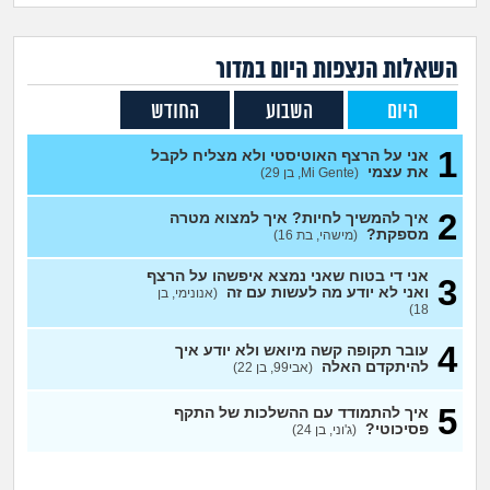
זוגיות
חיפוש שאלות
|
היריון ולידה
הרשמה
התחברות
השאלות הנצפות ה
יום
במדור
היום
השבוע
החודש
הורות ומשפחה
1
אני על הרצף האוטיסטי ולא מצליח לקבל
מתבגרים
את עצמי
(Mi Gente, בן 29)
2
איך להמשיך לחיות? איך למצוא מטרה
מהבקו"ם... ועד מתי?!
מספקת?
(מישהי, בת 16)
לימודים וסטודנטים
אני די בטוח שאני נמצא איפשהו על הרצף
3
ואני לא יודע מה לעשות עם זה
(אנונימי, בן
18)
עבודה וקריירה
4
עובר תקופה קשה מיואש ולא יודע איך
להיתקדם האלה
(אבי99, בן 22)
חברים ואנשים
5
איך להתמודד עם ההשלכות של התקף
פסיכוטי?
(ג'וני, בן 24)
בית, שכנים ושותפים