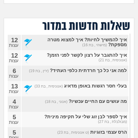
מה שעובר עליי
שומרים על הגוף
שאלות חדשות במדור
פיננסי וכלכלה
12
איך להמשיך לחיות? איך למצוא מטרה
מספקת?
עצות
(מישהי , בת 16)
בין הסדינים
12
איך להתגבר על רצון לקשר לפני הזמן?
(אנונימית , בת 21)
עצות
חיות מחמד
6
למה אני כל כך חרדתית כלפי העתיד?
(ירין , בת 19)
עצות
יוקר המחיה
13
בעלי חסר רגשות באופן מדאיג
(אנונימית , בת 33)
עצות
גאווה
4
מה עושים עם החיים עכשיו?
(אנוני , בת 18)
עצות
5
איך לספר לבן זוג שלי על תקיפה מינית?
(מבולבלת , בת 27)
עצות
5
הרס עצמי בזוגיות
(ט אנונימית , בת 23)
עצות