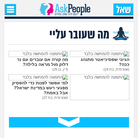
עמוד הבית
שאל שאלה
מה שעובר עליי
שאלות חדשות
שאלות שעוררו עניין
הגיוני שפסיכיאטר מתנהג
מה קורה אם עוברים עם נר
ככה?
דלוק מול מראה בלילה?
(אנונימית, בת 24)
(דין, בן 25)
עצות חדשות
למי אפשר לפנות כדי להפסיק
מפגעי רעש במדינת ישראל?
מה קורה כאן?
אבל באמת?
(אנונימית, בת 27)
גיליתי שאני סובל מ OCD, איך
מתחם הטיפים
להתמודד עם הדיכאון?
(אני, בן 26)
מדורים