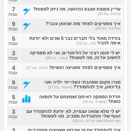
7
עדיין מוצצת אצבע כהרגעה, מה ניתן לעשות?
(נרקיס , בת 30)
עצות
9
איך מפסיקים לפחד מזה שהזמן עובר?
(אליזבת , בת 24)
עצות
5
בודדה מאוד בלי חברים כבר 5 שנים ולא יודעת
איפה להכיר
עצות
(עדן , בת 23)
3
יש לי פומו רציני על הלימודים, אני לא מפסיקה
לחשוב על זה, מה לעשות?
עצות
(גימיני , בת 88)
4
איך מפסיקים לפחד מפגיעה רגשית?
(הילה , בת 17)
עצות
9
סגרו מקום שאהבתי כשהייתי ילדה ואני
בדיכאון, איך להתמודד?
עצות
(איווטה , בת 27)
5
חרדת הסמקה ראיתם /שמעתם על תופעה
כזאת?
עצות
(ציפורה , בת 18)
3
יש לי מלא שנאה עצמית, לא יודעת להתמודד עם
הגוף שלי וההטרדות מסביב. מה לעשות?
עצות
(אני חושבת שאני צריכה , בת 18)
3
איך להתמודד עם זה שברגע שאנשים מתקרבים