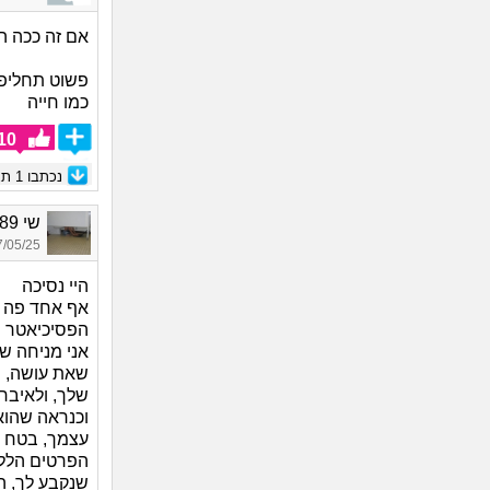
אם זה ככה ה
כמו חייה
10
נכתבו
1
תגו
שי 1989, בת 36
05/25 12:13
היי נסיכה
אף אחד פה ל
הפסיכיאטר ש
אני מניחה ש
שאת עושה, ו
שלך, ולאיבחו
וכנראה שהוא
עצמך, בטח כ
הפרטים הללו
שנקבע לך, ה