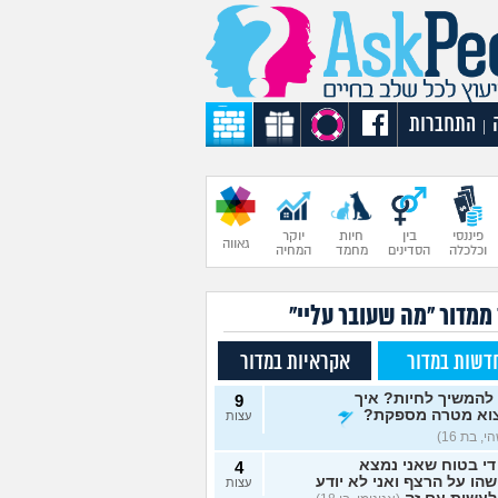
התחברות
|
פיננסי
בין
חיות
יוקר
גאווה
וכלכלה
הסדינים
מחמד
המחיה
 ממדור "מה שעובר עליי"
דשות במדור
אקראיות במדור
להמשיך לחיות? איך
9
וא מטרה מספקת?
עצות
, בת 16)
די בטוח שאני נמצא
4
הו על הרצף ואני לא יודע
עצות