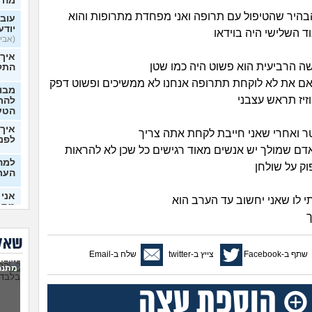
מה 
הבהיר שהטיפול עם תרופה ואני מפחדת מתרופות והוא
עובר
יודע
ד השלישי היה בוידאו
(אבי99, בן 22)
איך
ה הרביעית הוא פשוט היה כמו שטן
התק
 אם את לא לוקחת תתרופה אנחנו לא ממשיכים ופשוט דפק
מבוא
זיז תראש עצבני
להתח
הטע
איך 
 ואחרי שאני חייבת לקחת אתה צריך
לפני
אדם שמולך יש אנשים מאוד רגישים כל שכן לא להראות
למה 
וק על שולחן
העת
אני 
 לו שאני יחשוב עד הערב הוא
מתמ
ך
(Supervegeta, בן 29)
בעלי
שאלו
שתף ב-Facebook
צייץ ב-twitter
שלח ב-Email
הגיונ
מרגי
מתנה
להת
מה ע
(אנוני,