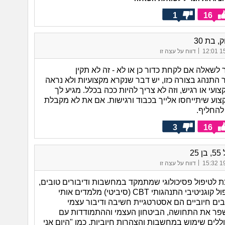
1
16
, בת 30
|
15/
דווח על עצה זו
לשאלה אם לקחת כדור כן או לא - זה לא תקין
התנהג בצורה כזו, יש דבר שנקרא מקצועיות ולא נראה
ועי או רגיש, וזה לא צריך להיות ככה בכלל. מגיע לך
וע שיתייחסו אלייך בכבוד ורגישות. אם את לא מקבלת
להחליף.
3
16
25
|
19/
דווח על עצה זו
 לטיפול פסיכולוגי שמתמקד במחשבות ודיבורים טובים,
במסגרת טיפול קוגניטיבי התנהגותי CBT (סיביטי) מלמדים אותי
בים חיוביים הם אסטרטגיית חשיבה ודיבור עצמי
ר את התחושה, הביטחון העצמי וההתמודדות עם
ללים שימוש במחשבות והצהרות חיוביות, כמו "היום אני