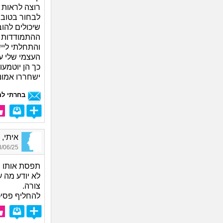
רוצה לראות א
לבחור בטוב",
שיכולים להו
ההתמודדות ע
והתחלתי ליי
העצמי שלי ע
כך הן יוטמעו
ישחררו אמונו
בחרתי לה
איתי, בן
06/25 19:28
תפסת אותו ב
לא יודע מה ע
צורה.
להחליף פסיכ