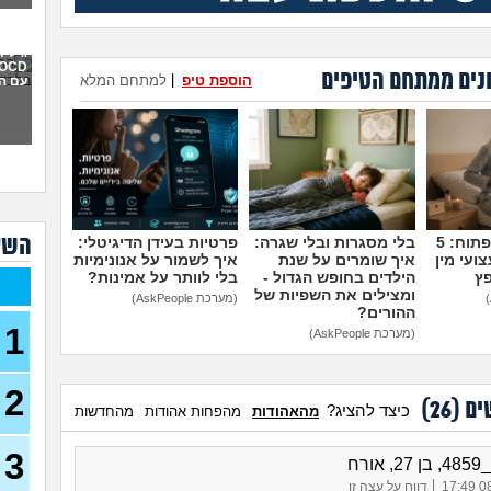
איך 
תקיפ
גילית
נים ממתחם הטיפים
הוספת טיפ
|
למתחם המלא
עם ה
אני 
למה 
כבר 
בהוליוו
חושב
או 
מה 
השא
מדברים על זה פתוח: 5
בלי מסגרות ובלי שגרה:
פרטיות בעידן הדיגיטלי:
אני 
ועי מין
איך שומרים על שנת
איך לשמור על אנונימיות
לעב
פץ
הילדים בחופש הגדול -
בלי לוותר על אמינות?
ומצילים את השפיות של
(מערכת AskPeople)
נקלע
ההורים?
בן 41)
1
(מערכת AskPeople)
נזכ
רעה
2
ים (
26
)
העבו
כיצד להציג?
מהאהודות
מהפחות אהודות
מהחדשות
כאשר
כסף
3
(אנונימ
אורח
הרס 
|
08/
דווח על עצה זו