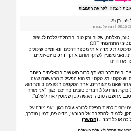
בות לעצה זו.
לקריאת התגובות
25
|
23/
דווח על עצה זו
טוב, הצלחה, שלווה ורק טוב, התחלתי ללכת לטיפול
טיבי התנהגותי CBT
סיכולוגית לימדה אותי מספר דרכים יום-יומיים שיכולים
ו, ואני מעוניין לשתף אותם איתך, דרכים יום-יומיים
 את חיינו
מיים: קיים דבר משותף לרוב האנשים המצליחים ביותר
 יש טקס יומי. טקס יומי הוא הפעילות הראשונה שאנו
אחר שאנו מתעוררים. אחד הטקסים הנפוצים ביותר הוא
הוקרה – בכל בוקר, הודו על 3 דברים טובים בחייכם. כגון: "אני מודה
 טוב, מחשבה טובה ומעשה קטן שמוסיף אור לעולם",
 יכולים להיות תפילה לבורא-עולם כגון: "אני מודה על
ן, ללמוד ולהתקרב אל הבורא", מדיטציה, דמיון מודרך,
כה או כל דבר...
(המשך)
ציג את המייל לשואלת השאלה