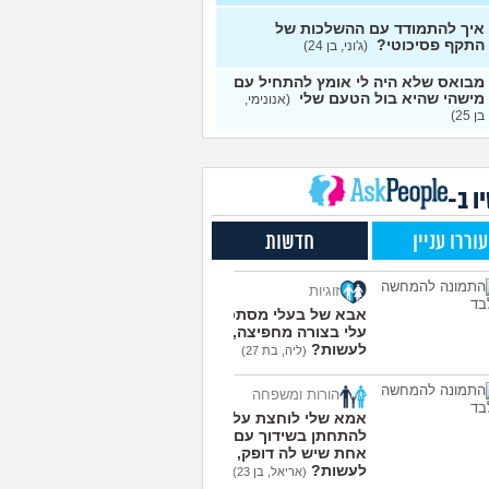
עצות
איך להתמודד עם ההשלכות של
התקף פסיכוטי?
ן מוצצת אצבע כהרגעה,
(ג'וני, בן 24)
7
יתן לעשות?
(נרקיס, בת
עצות
מבואס שלא היה לי אומץ להתחיל עם
מישהי שהיא בול הטעם שלי
(אנונימי,
 את ארון הילדות בבית
5
בן 25)
ים ומוצף בזכרונות. איך
עצות
מודד?
(כבר גדול, בן 35)
מפסיקים לפחד מזה שהזמן
9
ר?
(אליזבת, בת 24)
עצות
ו ב-
י אנשים מתייעצים כל
5
עוררו עניין
חדשות
?
(פפרוני, בן 25)
עצות
ד את הרעב בחיים שלי
3
זוגיות
ה לחזור לזה!
(זלדוס, בן 22)
עצות
אבא של בעלי מסתכל
בודדה מאוד בלי חברים כבר 5
5
עלי בצורה מחפיצה, מה
 ולא יודעת איפה להכיר
לעשות?
עצות
(ליה, בת 27)
בת 23)
הורות ומשפחה
עוד שאלות חדשות במדור
אמא שלי לוחצת עליי
להתחתן בשידוך עם כל
אחת שיש לה דופק, מה
לעשות?
(אריאל, בן 23)