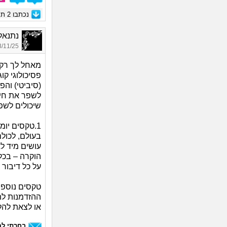
נכתבו
2
תגו
נתנאל 55, בן 
11/25 08:15
מאחל לך רק 
פסיכולוגי קוגנ
(סיביטי) והפ
לשפר את חיינ
שיכולים לשפר
1.טקסים יו
בעולם, לכולם
עושים מיד ל
על כל דיבור
טקסים נוספים
ההזדמנות לתק
או לצאת להלי
בחרתי לה