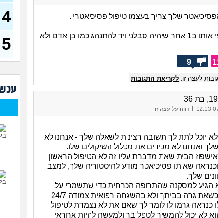
בת 23)
4
פסיכיאטר שלך צריך בעצמו טיפול פסיכיאטרי .
עדיי
מה נ
פשוט תחליפי אותו ב1 אחר שיהיה סבלני ויד להתנהג כמו בן אדם ולא
30)
5
מסדר
ההור
9
1
להת
איך 
בות לעצה זו.
לקריאת התגובות
עוב
עכשי
עם מ
הזמן
|
07/
דווח על עצה זו
מאב
ורוצ
א יוכל לתת לך תשובה רצינית לשאלה שלך - אנחנו לא
לך ואנחנו לא מכירים את מכלול השיקולים שלו.
שנים
אישפוז הבית שאת מדברת עליו זה לא הטיפול הראשון
(עדן, 
כנראה שאותו פסיכיאטר מודע להיסטוריה שלך, למצב
נים שלך.
 הגיע למסקנה שהתרופה הכרחית כדי שתשמרי על
שאת גרה בביתך ולא בהשגחה רפואית צמודה 24/7
 כנראה גרמו לו לומר לך שאם את לא נצמדת לטיפול
וא לא יכול להמשיך לטפל בך ולמעשה להיות אחראי