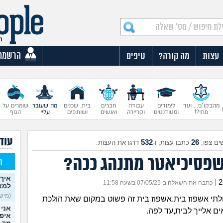
הרשמה
עצות
מה קורה?
טיפים
מהבקו"ם... ועד
לימודים
עבודה
חברים
בית, שכנים
מה שעובר
שומרים על
מתי?!
וסטודנטים
וקריירה
ואנשים
ושותפים
עליי
הגוף
עוד
532
26
ים צפו,
כתבו עצות, ו-
דרגו את העצות.
 שפסיכיאטר מתנהג ככה?
ח
איך 
|
כתבה את השאלה ב-07/05/25 בשעה 11:58
למצ
(מישהי
תי אשפוז בית.אשפוז בית זה פשוט במקום שאת הולכת
אני 
ם אלייך לבית,עד לפה.
איפש