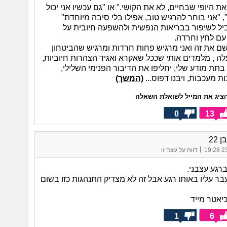
ת היופי שבחיים, לא את הקושי." או "גם עכשיו אני יכול
 "אני בוחר להרגיש טוב, אפילו בלי סיבה מיוחדת"
ביל לשיפור בבריאות הנפשית ולהשפעה חיובית על
ם לחץ וחרדה.
שם את זה ואני מרגיש פחות חרדות ומרגיש שהביטחון
לה , מלמדים אותי שככל שאקרא ואגיד הצהרות חיוביות,
 בתת מודע שלי, יחליפו את הדיבור הפנימי השלילי,
ת מעכבות, ויבנו דפוס...
(המשך)
ציג את המייל לשואלת השאלה
0
13
 22
|
23/
דווח על עצה זו
רגע עצבני.
בר עליו באותו רגע אבל זה לא מצדיק התנהגות כזו בשום
יאטר מייד
1
6