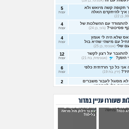
לעשות עם זה
(אנונימי, בן 18)
 תקופה קשה מיואש ולא
5
 איך להיתקדם האלה
עצות
 להתמודד עם ההשלכות של
4
ף פסיכוטי?
(ג'וני, בן 24)
עצות
ס שלא היה לי אומץ
4
יל עם מישהי שהיא בול
עצות
ם שלי
(אנונימי, בן 25)
להתגבר על רצון לקשר
12
 הזמן?
(אנונימית, בת 21)
עצות
אני כל כך חרדתית כלפי
6
יד?
(ירין, בת 19)
עצות
לא מסוגל לעבור משברים
2
שכים בלי להתפרץ
עצות
 חסר רגשות באופן מדאיג
13
ת שעוררו עניין במדור
(אנונימית, בת 33)
עצות
י שפסיכיאטר
מה קורה אם עוברים
ש תקוע בחיים, איך
ג ככה?
עם נר דלוק מול מראה
2
בלילה?
מודד?
(zak, בן 25)
עצות
ושים עם החיים עכשיו?
4
 בת 18)
עצות