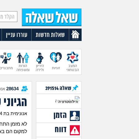
שאלות חדשות
עוררו עניין
המצב
היריון
הורות
זוגיות
מתבגרים
הבטחוני
ולידה
ומשפחה
שאלה
391514
28634
אנש
הגיוני
אילוסטרציה
הזמן
אנונימית בת 24
לא מזמן התחל
דווח
למקום הם באי