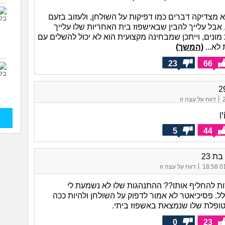
לא מצדיקה דברים כמו דפיקות על השולחן, ולעזוב בזעם
 אבל עלייך להבין שבאישפוז בית האחריות שלו עלייך
ונים, וייתכן שמבחינה מקצועית הוא לא יכול להשלים עם
לא...
(המשך)
23
66
|
דווח על עצה זו
ן
5
44
|
01/
דווח על עצה זו
ת להחליף אותו?? ההתנהגות שלו לא נשמעת לי
ל. פסיכיאטר לא אמור לדפוק על השולחן ולהיות ככה
טופלת שלו שנמצאת באשפוז ביתי.
0
23