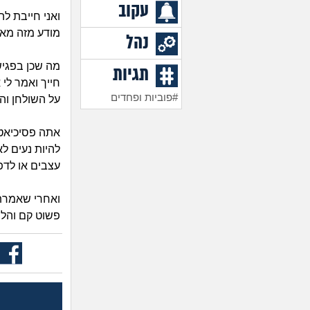
עקוב
ואני חייבת ל
מודע מזה מאו
נהל
מה שכן בפגיש
תגיות
חייך ואמר לי
#פוביות ופחדים
על השולחן והו
אתה פסיכיאטר
להיות נעים ל
עצבים או לדפ
ואחרי שאמרתי
פשוט קם והל