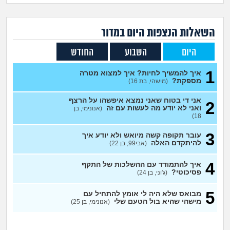
זוגיות
חיפוש שאלות
|
היריון ולידה
הרשמה
התחברות
השאלות הנצפות ה
יום
במדור
היום
השבוע
החודש
הורות ומשפחה
1
איך להמשיך לחיות? איך למצוא מטרה
מתבגרים
מספקת?
(מישהי, בת 16)
אני די בטוח שאני נמצא איפשהו על הרצף
2
מהבקו"ם... ועד מתי?!
ואני לא יודע מה לעשות עם זה
(אנונימי, בן
18)
לימודים וסטודנטים
3
עובר תקופה קשה מיואש ולא יודע איך
להיתקדם האלה
(אבי99, בן 22)
עבודה וקריירה
4
איך להתמודד עם ההשלכות של התקף
פסיכוטי?
(ג'וני, בן 24)
חברים ואנשים
5
מבואס שלא היה לי אומץ להתחיל עם
מישהי שהיא בול הטעם שלי
(אנונימי, בן 25)
בית, שכנים ושותפים