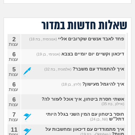
מה שעובר עליי
שומרים על הגוף
שאלות חדשות במדור
פיננסי וכלכלה
2
פחד לאבד אנשים שקרובים אליי
(אנונימית , בת 18)
עצות
בין הסדינים
6
דיכאון וקשיים יום יומיים בצבא
(אנונימי , בן 19)
עצות
חיות מחמד
5
איך להתמודד עם משבר?
(אלמונית , בת 32)
עצות
יוקר המחיה
6
איך להיגמל מעישון?
(לירון , בן 18)
עצות
גאווה
6
אשתי חסרת ביטחון, איך אוכל לעזור לה?
(איילון , בת 35)
עצות
7
חוסר ביטחון עם המין השני בגלל היותי
דתל״ש
עצות
(Nil , בן 24)
11
איך מתמודדים עם דיכאון ומחשבות על
מוות?
עצות
(-Oktober- , בת 19)