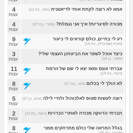
4
אמא לא רוצה לקחת אותי לדיאטנית
(חסוי , בת 12)
עצות
4
מכורה לסיגריות! איך אני נגמלת?
(סמדי , בת 37)
עצות
9
רע לי בחיים, כולם קוראים לי כיעור
(מאיה (שם בדוי) , בת 14)
עצות
3
כיצד אוכל לשפר את הביטחון העצמי שלי?
(תומר , בן 16)
עצות
11
עברתי אונס ומאז יצא לי שם של זורמת
(רעות , בת 14)
עצות
8
לא הולך לי בכלום
(זוהר , בת 17)
עצות
5
רוצה לעשות סטופ לאלכוהול ולחיי לילה
(איתן , בן 27)
עצות
2
חברתי הרווקה מכורה לאתרי הכרויות
(רעות , בת 23)
עצות
8
בגלל המראה שלי כולם מתרחקים ממני
(מרינה , בת 26)