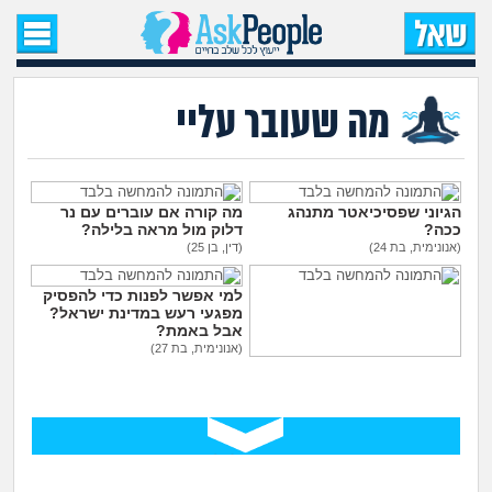
עמוד הבית
שאל שאלה
מה שעובר עליי
שאלות חדשות
שאלות שעוררו עניין
הגיוני שפסיכיאטר מתנהג
מה קורה אם עוברים עם נר
ככה?
דלוק מול מראה בלילה?
(אנונימית, בת 24)
(דין, בן 25)
עצות חדשות
למי אפשר לפנות כדי להפסיק
מפגעי רעש במדינת ישראל?
מה קורה כאן?
אבל באמת?
(אנונימית, בת 27)
גיליתי שאני סובל מ OCD, איך
מתחם הטיפים
להתמודד עם הדיכאון?
(אני, בן 26)
מדורים