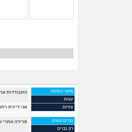
הגיוני שפסיכיאטר
מה קורה אם עו
מתנהג ככה?
נר דלוק מול מר
בלילה?
(אנונימית, בת 24)
(דין, בן 25)
מועד העלאה
התבודדות ארו
עצות
אני דיירת רח
צפיות
גברים ונשים
פרידה אחרי ש
רק גברים