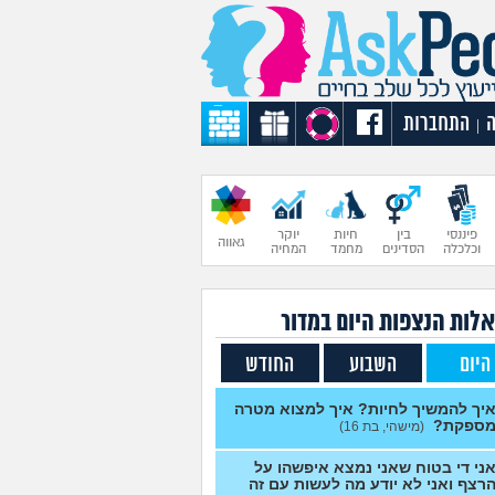
התחברות
|
פיננסי
בין
חיות
יוקר
גאווה
וכלכלה
הסדינים
מחמד
המחיה
לות הנצפות ה
יום
במדור
היום
השבוע
החודש
יך להמשיך לחיות? איך למצוא מטרה
ספקת?
(מישהי, בת 16)
ני די בטוח שאני נמצא איפשהו על
רצף ואני לא יודע מה לעשות עם זה