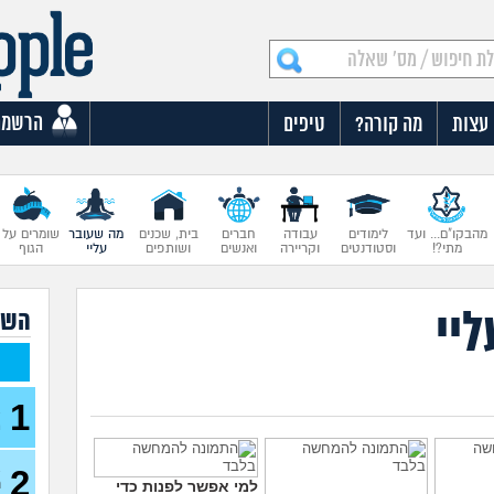
הרשמה
עצות
מה קורה?
טיפים
מהבקו"ם... ועד
לימודים
עבודה
חברים
בית, שכנים
מה שעובר
שומרים על
מתי?!
וסטודנטים
וקריירה
ואנשים
ושותפים
עליי
הגוף
יי
השא
1
א
מ
א
2
ה
למי אפשר לפנות כדי