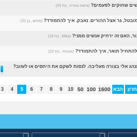
שים שחוקים לפעמים?
(אישה צעירה , בת 24)
מובטל, גר אצל ההורים. נאבק. איך להתמודד?
(מותש , בן 31)
ור, האם זה ירחיק אנשים ממני?
(Mika , בת 18)
התחיל תואר, איך להתמודד?
(אנונימי , בת 22)
נהג אלי בצורה מעליבה. לנסות לשקם את היחסים או לעזוב?
50
100
1600
רון
הבא
10
9
8
7
6
5
4
3