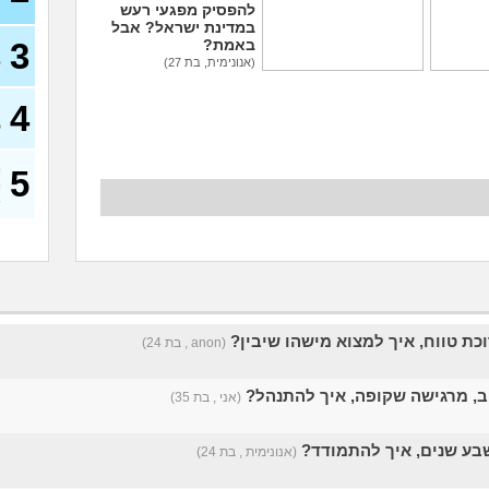
להפסיק מפגעי רעש
במדינת ישראל? אבל
3
באמת?
ע
ל
(אנונימית, בת 27)
ברים עם
גיליתי שאני סובל מ
אה
OCD, איך להתמודד עם
4
א
הדיכאון?
פ
(אני, בן 26)
מ
5
מ
)
כת טווח, איך למצוא מישהו שיבין?
(anon , בת 24)
וב, מרגישה שקופה, איך להתנהל?
(אני , בת 35)
בע שנים, איך להתמודד?
(אנונימית , בת 24)