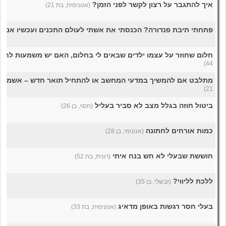
איך להתגבר על רצון לקשר לפני הזמן?
(אנונימית, בת 21)
פתחתי תיבת פנדורה? הכנסתי את אשתי לעולם התכנים ועכשיו אני 
חלום שחוזר על עצמו ילדים שבאים לי בחלום, האם יש משמעות לחל
44)
מתלבט אם להמשיך במדעי המחשב או להתחיל תואר חדש – אשמח 
21)
ביטול חוזה בגלל מצב לא סביר בעליל
(חסוי, בן 26)
כמות אורחים לחתונה
(אנונימי, בן 28)
חוששת שבעלי לא חש בנח איתי
(רונית, בת 52)
ללכת לליווי?
(זבשלי, בן 35)
בעלי חסר רגשות באופן מדאיג
(אנונימית, בת 33)