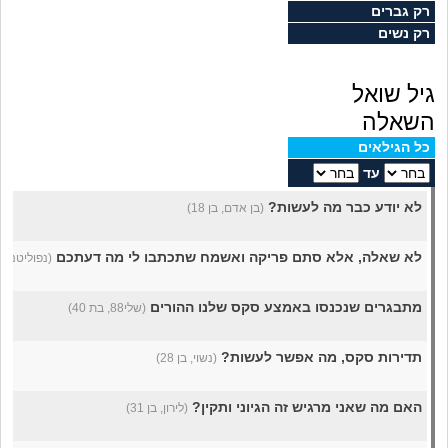
מה שעובר עליי
רק גברים
רק נשים
שומרים על הגוף
גיל שואל
פיננסי וכלכלה
השאלה
כל הגילאים
בין הסדינים
עד
לא יודע כבר מה לעשות?
(בן אדם, בן 18)
חיות מחמד
לא שאלה, אלא סתם פריקה ואשמח שתכתבו לי מה דעתכם
(נפוליטנה, בת
יוקר המחיה
מתבגרים שנכנסו באמצע סקס שלנו ההורים
(שלי88, בת 40)
גאווה
תדירות סקס, מה אפשר לעשות?
(נשוי, בן 28)
האם מה שאני מרגיש זה הגיוני ותקין?
(לירון, בן 31)