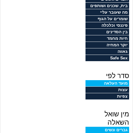
זוגיות
חיפוש שאלות
בית, שכנים ושותפים
מה שעובר עליי
|
היריון ולידה
הרשמה
התחברות
שומרים על הגוף
פיננסי וכלכלה
הורות ומשפחה
בין הסדינים
חיות מחמד
מתבגרים
יוקר המחיה
גאווה
Safe Sex
מהבקו"ם... ועד מתי?!
סדר לפי
לימודים וסטודנטים
מועד העלאה
עצות
עבודה וקריירה
צפיות
חברים ואנשים
מין שואל
בית, שכנים ושותפים
השאלה
גברים ונשים