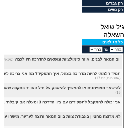
מה שעובר עליי
רק גברים
רק נשים
שומרים על הגוף
גיל שואל
פיננסי וכלכלה
השאלה
כל הגילאים
בין הסדינים
עד
יום המאה לבנים, איזה סימולציות ונושאים להדרכה היו לכם?
(מיכאל, בן 17
חיות מחמד
תמיד חלמתי להיות מדריכה בצהל, איך התפקיד? מה אני צריכה לעשות
יוקר המחיה
(אנונימית, בת 17)
להישאר תצפיתנית או להמשיך להיאבק על חיל האוויר בתקווה שאני
גאווה
19)
אני יכולה להתקבל לתפקידים עם ציון הדרכה 3 ומעלה אם קיבלתי בזה 2?
לא מרוצה מהציון בעבודת צוות ביום המאה ורוצה לערער, מישהו ערע