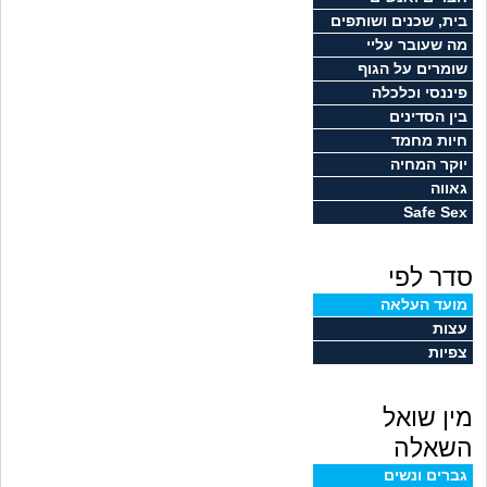
זוגיות
חיפוש שאלות
בית, שכנים ושותפים
מה שעובר עליי
|
היריון ולידה
הרשמה
התחברות
שומרים על הגוף
פיננסי וכלכלה
הורות ומשפחה
בין הסדינים
חיות מחמד
מתבגרים
יוקר המחיה
גאווה
Safe Sex
מהבקו"ם... ועד מתי?!
סדר לפי
לימודים וסטודנטים
מועד העלאה
עצות
עבודה וקריירה
צפיות
חברים ואנשים
מין שואל
בית, שכנים ושותפים
השאלה
גברים ונשים