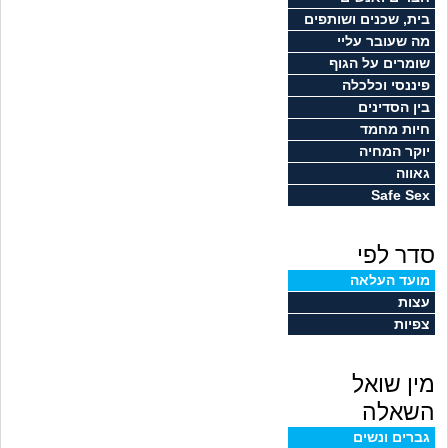
זוגיות
חיפוש שאלות
בית, שכנים ושותפים
מה שעובר עליי
|
היריון ולידה
הרשמה
התחברות
שומרים על הגוף
פיננסי וכלכלה
הורות ומשפחה
בין הסדינים
חיות מחמד
מתבגרים
יוקר המחיה
גאווה
Safe Sex
מהבקו"ם... ועד מתי?!
סדר לפי
לימודים וסטודנטים
מועד העלאה
עצות
עבודה וקריירה
צפיות
חברים ואנשים
מין שואל
בית, שכנים ושותפים
השאלה
גברים ונשים