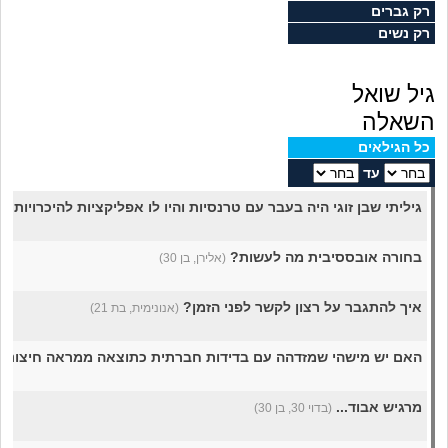
מה שעובר עליי
רק גברים
רק נשים
שומרים על הגוף
גיל שואל
פיננסי וכלכלה
השאלה
כל הגילאים
בין הסדינים
עד
גיליתי שבן זוגי היה בעבר עם טרנסיות והיו לו אפליקציות להיכרויות ג
חיות מחמד
בחורה אובססיבית מה לעשות?
(אלירן, בן 30)
יוקר המחיה
איך להתגבר על רצון לקשר לפני הזמן?
(אנונימית, בת 21)
גאווה
האם יש מישהי שמזדהה עם בדידות חברתית כתוצאה ממראה חיצוני
מרגיש אבוד...
(בדוי 30, בן 30)