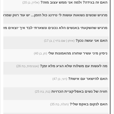
האם זה בגידה? ולמה אני ממש עצוב מזה?
(אלירן, בן 20)
מרגיש שנשים נשואות עושות לי טיזינג כול הזמן... יש עוד רווק שמרגי
מרגיש שהשקעתי באנשים הלא נכונים ונשארתי לבד איך יוצאים מזה
האם אני עושה נכון?
(איתן ( שם בדוי ), בן 17)
ניסיון מיני עשיר שחורג מהאמונות שלי
(חן, בן 40)
מה לעשות עם משלוח שלא הגיע מלא זמן?
(אנונימית, בת 26)
האם להישאר עם אישת?
(רוני, בן 47)
חוויה של נשים באפליקציית הכרויות
(בת, בת 25)
האם לנקום באקס שלי?
(חנלה, בת 35)