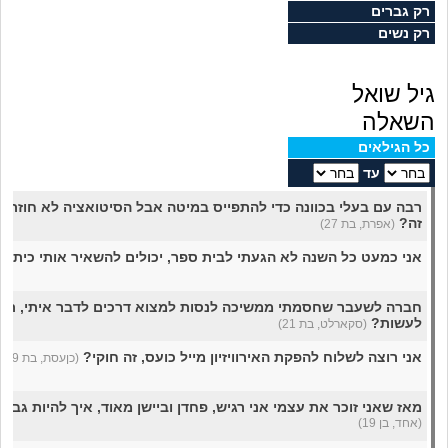
מה שעובר עליי
רק גברים
רק נשים
שומרים על הגוף
גיל שואל
פיננסי וכלכלה
השאלה
כל הגילאים
בין הסדינים
עד
רבה עם בעלי בכוונה כדי להתפייס במיטה אבל הסיטואציה לא חוזרת,
חיות מחמד
זה?
(אפרת, בת 27)
אני כמעט כל השנה לא הגעתי לבית ספר, יכולים להשאיר אותי כיתה
יוקר המחיה
חברה לשעבר שחסמתי ממשיכה לנסות למצוא דרכים לדבר איתי, רוצ
גאווה
לעשות?
(סקארלט, בת 21)
אני רוצה לשלוח להפקת האירוויזיון מייל כועס, זה חוקי?
(כןעסת, בת 19)
מאז שאני זוכר את עצמי אני רגיש, פחדן וביישן מאוד, איך להיות גבר
(אחד, בן 19)