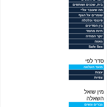
זוגיות
חיפוש שאלות
בית, שכנים ושותפים
מה שעובר עליי
|
היריון ולידה
הרשמה
התחברות
שומרים על הגוף
פיננסי וכלכלה
הורות ומשפחה
בין הסדינים
חיות מחמד
מתבגרים
יוקר המחיה
גאווה
Safe Sex
מהבקו"ם... ועד מתי?!
סדר לפי
לימודים וסטודנטים
מועד העלאה
עצות
עבודה וקריירה
צפיות
חברים ואנשים
מין שואל
בית, שכנים ושותפים
השאלה
גברים ונשים