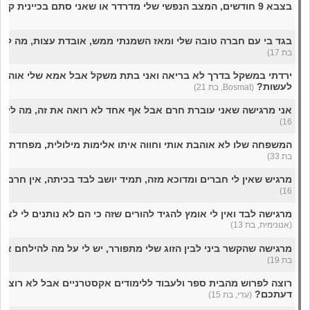
בצבא 9 חודשים, המצב הנפשי שלי מדרדר או שאני סתם בכיינית קטנה?
בגד בי עם חברה טובה שלי ומאז השמנתי ממש, אובדת עצות, מה ל
בת 17)
ירדתי במשקל בדרך לא בריאה ואני בתת משקל אבל אמא שלי אוהבת 
לעשות?
(Bosmat, בת 21)
אני מרגישה שאני עוברת חרם אבל אף אחד לא רואה את זה, מה לע
16)
המשפחה שלו לא אוהבת אותי וחווה איתו אלימות מילולית, מפחדת 
בת 33)
מרגיש שאין לי חברים ומדוכא מזה, תמיד יושב לבד בכיתה, אין חרם 
16)
מרגישה לבד ואין לי אומץ להגיד להורים שזה כי הם לא נותנים לי לצ
(אנונימית, בת 13)
מרגישה שהקשר ביני לבין הזוג שלי מתפורר, יש לי על מה להילחם או
בת 19)
רוצה לפרוש מהבית ספר ולעבוד ללימודים אקסטרניים אבל לא רוצה 
דעתכם?
(עדי, בת 15)