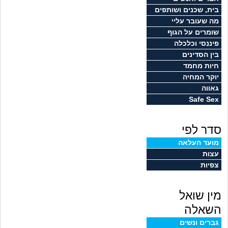
זוגיות
חיפוש שאלות
בית, שכנים ושותפים
מה שעובר עליי
|
היריון ולידה
הרשמה
התחברות
שומרים על הגוף
פיננסי וכלכלה
הורות ומשפחה
בין הסדינים
חיות מחמד
מתבגרים
יוקר המחיה
גאווה
Safe Sex
מהבקו"ם... ועד מתי?!
סדר לפי
לימודים וסטודנטים
מועד העלאה
עצות
עבודה וקריירה
צפיות
חברים ואנשים
מין שואל
בית, שכנים ושותפים
השאלה
גברים ונשים