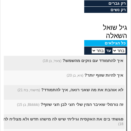
מה שעובר עליי
רק גברים
רק נשים
שומרים על הגוף
גיל שואל
פיננסי וכלכלה
השאלה
כל הגילאים
בין הסדינים
עד
איך להתמודד עם נזקים מהשמש?
(צעיר, בן 18)
חיות מחמד
איך להיות שזוף יותר?
(גיא, בן 20)
יוקר המחיה
לא אוהבת את מה שאני רואה, איך להתמודד?
(מישהי, בת 21)
גאווה
זה נורמלי שאיבר המין שלי חצי לבן חצי שזוף?
(Bbbbb, בן 15)
פגשתי בים את האקסית וגיליתי שיש לה מישהו חדש ולא מצליח להת
18)