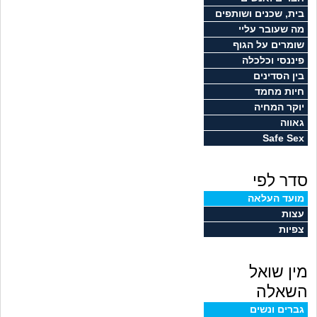
זוגיות
חיפוש שאלות
בית, שכנים ושותפים
מה שעובר עליי
|
היריון ולידה
הרשמה
התחברות
שומרים על הגוף
פיננסי וכלכלה
הורות ומשפחה
בין הסדינים
חיות מחמד
מתבגרים
יוקר המחיה
גאווה
Safe Sex
מהבקו"ם... ועד מתי?!
סדר לפי
לימודים וסטודנטים
מועד העלאה
עצות
עבודה וקריירה
צפיות
חברים ואנשים
מין שואל
בית, שכנים ושותפים
השאלה
גברים ונשים