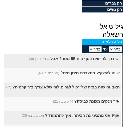
מה שעובר עליי
רק גברים
רק נשים
שומרים על הגוף
גיל שואל
פיננסי וכלכלה
השאלה
כל הגילאים
בין הסדינים
עד
יש דרך להרוויח כסף בית 55 מטר? אבל...
(אסי, בן 30)
חיות מחמד
שווה להשקיע במערכת סינון מים?
(אנונימי, בן 43)
יוקר המחיה
האם זה שזה בבית שלי יכול לגרום לזה שלא צריך בירוקרטיה?
(לואיס, בן 
גאווה
איך מנקים מכונת כביסה?
(ליאת, בת 21)
אוף! אני מתגעגעת הביתה, איך להתמודד?
(אביגיל, בת 25)