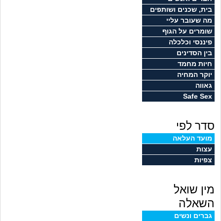
זוגיות
חיפוש שאלות
בית, שכנים ושותפים
מה שעובר עליי
|
היריון ולידה
הרשמה
התחברות
שומרים על הגוף
פיננסי וכלכלה
הורות ומשפחה
בין הסדינים
חיות מחמד
מתבגרים
יוקר המחיה
גאווה
Safe Sex
מהבקו"ם... ועד מתי?!
סדר לפי
לימודים וסטודנטים
מועד העלאה
עצות
עבודה וקריירה
צפיות
חברים ואנשים
מין שואל
בית, שכנים ושותפים
השאלה
גברים ונשים