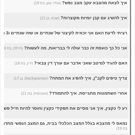
איך לצאת מהצבא עקב מצב נפש?
(וונדר וומן, בת 19)
איך להשיג עם קבן יומיות מקוצרות?
(שבוז, בן 21)
רציתי לדעת האם אני זכאית לקיצור של שנתיים או שזה שנתיים ו3 חודש?
אני כל כך כועסת זה כבר עולה לי בבריאות, מה לעשות?
(חיילת, בת 20)
האם להגיד למיטב שאני אדבר עם עורך דין צבאי?
(ירין, בת 18)
צריך טיפים לקב"ן, איך להפיג את המתח?
(blackypandar, בן 17)
אחרי השתמטות מתגייסת. איך להתמודד?
(אנונימית, בת 21)
רע לי כקצין, איך אני מסיים את תפקידי כקצין וחוסר להיות חייל פשו
נמאס לי מהצבא בגלל המצב הכלכלי בבית, גם המצב הנפשי מתדרד
בת 19)