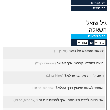
מה שעובר עליי
רק גברים
רק נשים
שומרים על הגוף
גיל שואל
פיננסי וכלכלה
השאלה
כל הגילאים
בין הסדינים
עד
לצאת מהצבא על נפשי
(יוני, בן 19)
חיות מחמד
רוצה להוציא קצרש, איך אפשר
(אנונימית, בן 20)
יוקר המחיה
האם לרדת מקרבי או לא?
(Niros, בן 18)
גאווה
אפשר לשנות שיבוץ דרך הכלא?
(אנונימית, בת 19)
אני רוצה לרדת מלוחמה, איך לעשות את זה?
(אנונימית, בת 19)