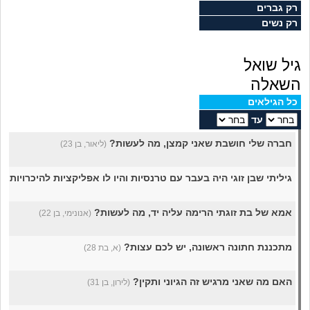
מה שעובר עליי
רק גברים
רק נשים
שומרים על הגוף
גיל שואל
פיננסי וכלכלה
השאלה
כל הגילאים
בין הסדינים
עד
חברה שלי חושבת שאני קמצן, מה לעשות?
(ליאור, בן 23)
חיות מחמד
גיליתי שבן זוגי היה בעבר עם טרנסיות והיו לו אפליקציות להיכרויות ג
יוקר המחיה
אמא של בת זוגתי הרימה עליה יד, מה לעשות?
(אנונימי, בן 22)
גאווה
מתכננת חתונה ראשונה, יש לכם עצות?
(א, בת 28)
האם מה שאני מרגיש זה הגיוני ותקין?
(לירון, בן 31)