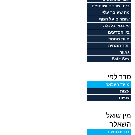
זוגיות
חיפוש שאלות
בית, שכנים ושותפים
מה שעובר עליי
|
היריון ולידה
הרשמה
התחברות
שומרים על הגוף
פיננסי וכלכלה
הורות ומשפחה
בין הסדינים
חיות מחמד
מתבגרים
יוקר המחיה
גאווה
Safe Sex
מהבקו"ם... ועד מתי?!
סדר לפי
לימודים וסטודנטים
מועד העלאה
עצות
עבודה וקריירה
צפיות
חברים ואנשים
מין שואל
בית, שכנים ושותפים
השאלה
גברים ונשים