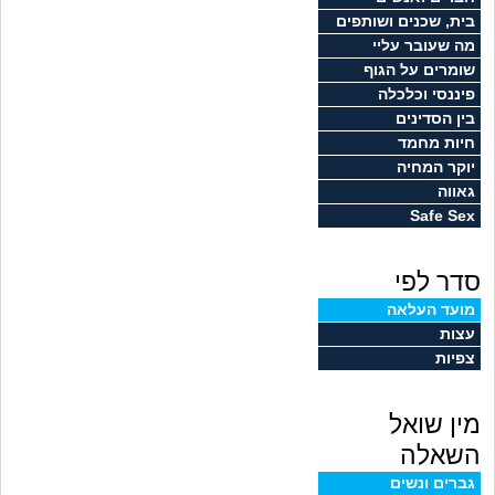
זוגיות
חיפוש שאלות
בית, שכנים ושותפים
מה שעובר עליי
|
היריון ולידה
הרשמה
התחברות
שומרים על הגוף
פיננסי וכלכלה
הורות ומשפחה
בין הסדינים
חיות מחמד
מתבגרים
יוקר המחיה
גאווה
Safe Sex
מהבקו"ם... ועד מתי?!
סדר לפי
לימודים וסטודנטים
מועד העלאה
עצות
עבודה וקריירה
צפיות
חברים ואנשים
מין שואל
בית, שכנים ושותפים
השאלה
גברים ונשים