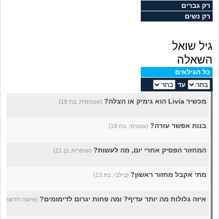
מה שעובר עליי
רק גברים
רק נשים
שומרים על הגוף
גיל שואל
פיננסי וכלכלה
השאלה
כל הגילאים
בין הסדינים
עד
מכשיר Livia הוא גימיק או הצלה?
(אנונימית, בת 19)
חיות מחמד
בנות אפשר עזרה?
(אנונימי, בת 19)
יוקר המחיה
המחזור הפסיק אחרי יום, מה לעשות?
(שימרית, בן 21)
גאווה
מתי אקבל מחזור ראשון?
(בילבי, בת 13)
איזה גלולות מה יותר עדיף? ומה פחות יגרום לדימומים?
(אישה חדשה, בת 3