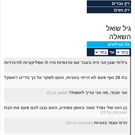
מה שעובר עליי
רק גברים
רק נשים
שומרים על הגוף
גיל שואל
פיננסי וכלכלה
השאלה
כל הגילאים
בין הסדינים
עד
גיליתי שבן זוגי היה בעבר עם טרנסיות והיו לו אפליקציות להיכרויות ג
חיות מחמד
בת 28 ואף פעם לא הייתי בזוגיות, האם לשקר על כך בדייט ראשון?
(רו
יוקר המחיה
אני אבוד, מה אני צריך לעשות?
(addd, בן 21)
גאווה
בן הזוג שלי נפרד ממני באופן מפתיע, האם גנבו לכם פעם את הבת/בן 
(אנונימית, בת 27)
הרס עצמי בזוגיות
(אנונימית, בת 23)