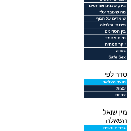
זוגיות
חיפוש שאלות
בית, שכנים ושותפים
מה שעובר עליי
|
היריון ולידה
הרשמה
התחברות
שומרים על הגוף
פיננסי וכלכלה
הורות ומשפחה
בין הסדינים
חיות מחמד
מתבגרים
יוקר המחיה
גאווה
Safe Sex
מהבקו"ם... ועד מתי?!
סדר לפי
לימודים וסטודנטים
מועד העלאה
עצות
עבודה וקריירה
צפיות
חברים ואנשים
מין שואל
בית, שכנים ושותפים
השאלה
גברים ונשים