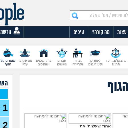
הרשמה
עצות
מה קורה?
טיפים
מהבקו"ם... ועד
לימודים
עבודה
חברים
בית, שכנים
מה שעובר
שומרים על
מתי?!
וסטודנטים
וקריירה
ואנשים
ושותפים
עליי
הגוף
הגוף
השא
1
ש
כ
2
ל
אחרי שעשיתי את