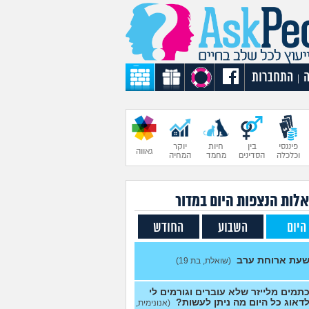
התחברות
|
פיננסי
בין
חיות
יוקר
גאווה
וכלכלה
הסדינים
מחמד
המחיה
לות הנצפות ה
יום
במדור
היום
השבוע
החודש
עת ארוחת ערב
(שואלת, בת 19)
תמים מלייזר שלא עוברים וגורמים לי
דאוג כל היום מה ניתן לעשות?
(אנונימית,