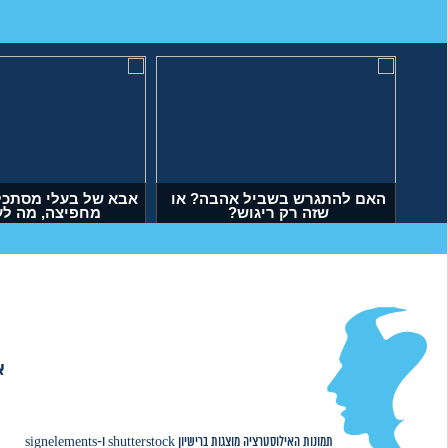
האם להתגרש בשביל אהבה? או
אבא של בעלי מסתכל 
שזה רק ריגוש?
מחפיצה, מה ל
(דנה, בת 35)
(ליה, בת 27)
א
אודות
|
תמונות האילוסטרציה מוצגות ברישיון
shutterstock
ו-
signelements