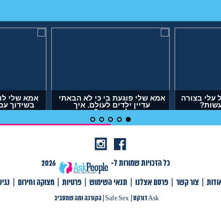
עלי בצורה
אמא שלי פוגעת בי כי לא הבאתי
אמא שלי לו
עשות?
עדיין ילדים לעולם. איך
בשידוך עם
להתמודד?
דופק,
(אנונימית, בת 29)
(אר
כל הזכויות שמורות ל-
2026
ודות
|
צור קשר
|
פרסם אצלנו
|
תנאי השימוש
|
פרטיות
|
מצוקה וחירום
|
נגי
צור קשר
|
פרסם אצלנו
|
תנאי שימוש
|
פרטיות
|
תגיות
|
מצוקה וחירום
|
Ask דורקס
Ask דורקס
|
Safe Sex
|
הקורנה ומה שמסביב