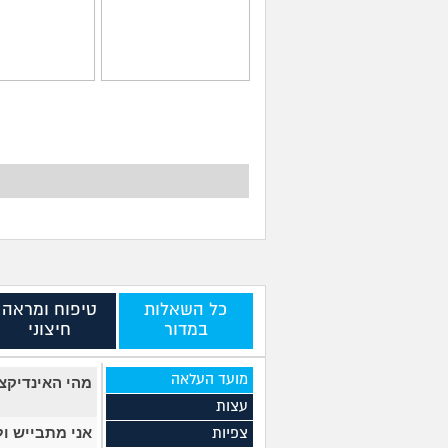
יש לי כינים וזה לא
השמנתי 30
עובר, מה עוד אני יכולה
לקבל את העובד
לנסות?
המשקל שלי עכש
(נחמה, בת 22)
(תמר, בת 24)
כל השאלות
טיפוח ומראה
במדור
חיצוני
מועד העלאה
מהי האינדיקצ
עצות
אני מתבייש ול
צפיות