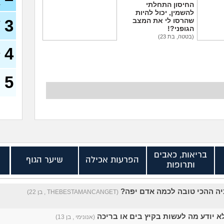
ב
החיסון התחלתי
להשמין, יכול להיות
3
שהרסו לי את המצב
ל
הגופני?!
(בטטה, בת 23)
 קילו, איך
הליקס בצד ימין - זה
4
ה שזה
אומר שאני לסבית?
ל
יו?
(הייהיי, בת 22)
5
ע
בריאות, כאבים
הפרעות אכילה
שיער הגוף
ותרופות
יה ההכי טובה לכמה אדם יפה?
(THEBESTAMANCANGET , בן 22)
א יודע מה לעשות בקיץ בים או בריכה
(אנונימי , בן 13)