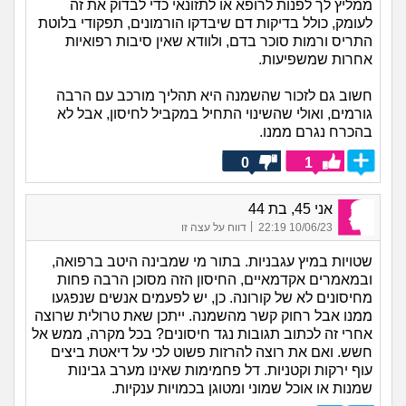
ממליץ לך לפנות לרופא או לתזונאי כדי לבדוק את זה
לעומק, כולל בדיקות דם שיבדקו הורמונים, תפקודי בלוטת
התריס ורמות סוכר בדם, ולוודא שאין סיבות רפואיות
אחרות שמשפיעות.
חשוב גם לזכור שהשמנה היא תהליך מורכב עם הרבה
גורמים, ואולי שהשינוי התחיל במקביל לחיסון, אבל לא
בהכרח נגרם ממנו.
0
1
אני 45, בת 44
|
10/06/23 22:19
דווח על עצה זו
שטויות במיץ עגבניות. בתור מי שמבינה היטב ברפואה,
ובמאמרים אקדמאיים, החיסון הזה מסוכן הרבה פחות
מחיסונים לא של קורונה. כן, יש לפעמים אנשים שנפגעו
ממנו אבל רחוק קשר מהשמנה. ייתכן שאת טרולית שרוצה
אחרי זה לכתוב תגובות נגד חיסונים? בכל מקרה, ממש אל
חשש. ואם את רוצה להרזות פשוט לכי על דיאטת ביצים
עוף ירקות וקטניות. דל פחמימות שאינו מערב גבינות
שמנות או אוכל שמוני ומטוגן בכמויות ענקיות.