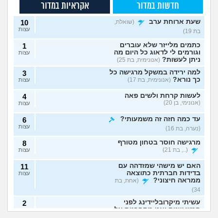
חדשות במדור
אקראיות במדור
שעת ארוחת ערב
(שואלת,
10
עצות
בת 19)
כתמים מלייזר שלא עוברים
1
וגורמים לי לדאוג כל היום מה
עצות
ניתן לעשות?
(אנונימית, בת 25)
למה ירידה במשקל מרגישה כל
3
כך נורא?
(אנונימית, בת 17)
עצות
לעשות קרחת ולשים פאה
4
(אנונימי, בן 20)
עצות
עד כמה חזה זה משמעותי?
6
עצות
(נערה, בת 16)
מרגישה חוסר בטחון מטורף
8
(.., בת 21)
עצות
האם יש מישהי שמזדהה עם
11
בדידות חברתית כתוצאה
עצות
ממראה חיצוני?
(אחת, בת
34)
עשיתי מיקרובליידינג לפני
2
חמש שנים ואני מתחרטת על
עצות
יש לי כינים וזה לא
השמנתי 30 קילו, איך
זה
(אנונימית, בת 23)