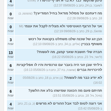
סימן שהקשר כבר לא בריא ועדיף להיפרד?
עצות
(אתלט
4
לשעבר, בן 24, כתב ב-09/08/26 12:37)
עצות
עוד שאלות חדשות במדור
מה דעתכם על מסלול מודאל בחיל המודיעין?
(צגצגצג, בן
0
18, כתב ב-09/08/26 12:28)
עצות
אני על הרצף האוטיסטי ולא מצליח לקבל את עצמי
(Mi
0
Gente, בן 29, כתב ב-09/08/26 12:19)
עצות
הבן זוג של שכנה שלנו משתלט בקנאות על רכוש
3
משותף בבניין
(אליקו, בן 34, כתב ב-09/08/26 12:10)
עצות
חברה שלי חושבת שאני קמצן, מה לעשות?
13
(ליאור, גיל: 23, נכתב ב-05/08/26 16:22)
עצות
גיליתי שבן זוגי היה בעבר עם טרנסיות והיו לו אפליקציות
6
להיכרויות גברים
(שושנה, בת 37, כתבה ב-05/08/26 16:13)
עצות
לא יודע כבר מה לעשות?
(בן אדם, בן 18, כתב ב-05/08/26
2
16:02)
עצות
תהיתם פעם מה הכוונה שמישהו בלע את הלשון?
6
(מיכל, גיל: 18, נכתב ב-05/08/26 15:51)
עצות
אני רוצה לטוס לבד אבל ההורים לא מרשים
(כ, בן 21, כתב
4
ב-05/08/26 15:42)
עצות