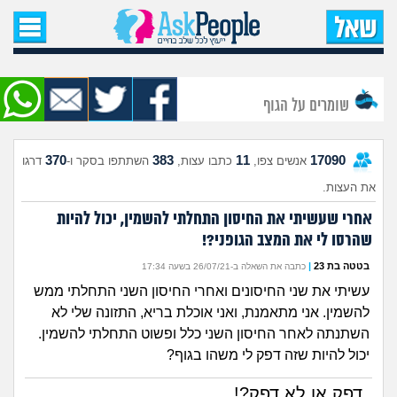
עמוד הבית
שאל שאלה
שומרים על הגוף
שאלות חדשות
370
383
11
17090
אנשים צפו,
כתבו עצות,
השתתפו בסקר ו-
דרגו
שאלות שעוררו עניין
את העצות.
עצות חדשות
אחרי שעשיתי את החיסון התחלתי להשמין, יכול להיות
שהרסו לי את המצב הגופני?!
מה קורה כאן?
בטטה בת 23
|
כתבה את השאלה ב-26/07/21 בשעה 17:34
עשיתי את שני החיסונים ואחרי החיסון השני התחלתי ממש
מתחם הטיפים
להשמין. אני מתאמנת, ואני אוכלת בריא, התזונה שלי לא
השתנתה לאחר החיסון השני כלל ופשוט התחלתי להשמין.
מדורים
יכול להיות שזה דפק לי משהו בגוף?
דפק או לא דפק?!