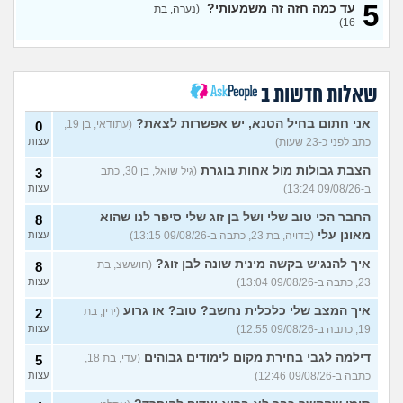
5
על ריח רע מהנרתיק
(אינה,
עד כמה חזה זה משמעותי?
(נערה, בת
עצות
16)
בת 32)
מהי האינדיקציה ההכי טובה
11
לכמה אדם יפה?
עצות
(THEBESTAMANCANGET, בן 22)
שאלות חדשות ב
אני מתבייש ולא יודע מה
3
לעשות בקיץ בים או בריכה
עצות
אני חתום בחיל הטנא, יש אפשרות לצאת?
(עתודאי, בן 19,
0
(אנונימי, בן 13)
כתב לפני כ-23 שעות)
עצות
רופא שיניים נזף בי, דמעתי כל
6
הטיפול
(תות, בת 34)
עצות
הצבת גבולות מול אחות בוגרת
(גיל שואל, בן 30, כתב
3
ב-09/08/26 13:24)
עצות
עד כמה אני מבלבלת בנות
4
באופן הלבוש שלי והדיבור שלי,
עצות
החבר הכי טוב שלי ושל בן זוג שלי סיפר לנו שהוא
8
צריכה עצה
(עדן, בת 24)
מאונן עלי
(בדויה, בת 23, כתבה ב-09/08/26 13:15)
עצות
האם אימוני קליסטניקס באמת
4
טובים יותר?
(מתלבט, בן 32)
איך להנגיש בקשה מינית שונה לבן זוג?
עצות
(חוששצ, בת
8
23, כתבה ב-09/08/26 13:04)
עצות
בת 16, והשיער שלי ממש נושר
7
ואני לא יודעת מה לעשות?
עצות
איך המצב שלי כלכלית נחשב? טוב? או גרוע
(ירין, בת
2
(אליאנה, בת 16)
19, כתבה ב-09/08/26 12:55)
עצות
צלוליט בגיל הנעורים, מה
2
דילמה לגבי בחירת מקום לימודים גבוהים
(עדי, בת 18,
לעשות?
5
(אנונימית, בת 16)
עצות
כתבה ב-09/08/26 12:46)
עצות
גבר שעיר או חלק?
(מעיין, בן 14)
5