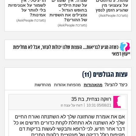
פתוח: 5 מיתוסים
שגרה: איך שומרים
הדיגיטלי: איך
על צעצועי מין
על שנת הילדים
לשמור על אנונימיות
שהגיע הזמן לנפץ
בחופש הגדול -
בלי לוותר על
ומצילים את השפיות
אמינות?
(מערכת AskPeople)
של ההורים?
(מערכת AskPeople)
(מערכת AskPeople)
כשזה מגיע לבריאות... העצות שלנו יכולות לעזור, אבל לא מחליפות
ייעוץ רפואי
עצות הגולשים (
11
)
כיצד להציג?
מהאהודות
מהפחות אהודות
מהחדשות
רווקה נצחית, בת 35
|
05/08/21 10:31
דווח על עצה זו
אם את אומרת שהתזונה שלך לא השתנתה ואורח החיים
שלך לא השתנה ולא התחלת לקחת כדורים חדשים או כל
דבר אחר חדש, לכי לרופא ותבקשי לעשות בדיקות דם
מקיפות כולל בדיקה של פונקציית בלוטת התריס.