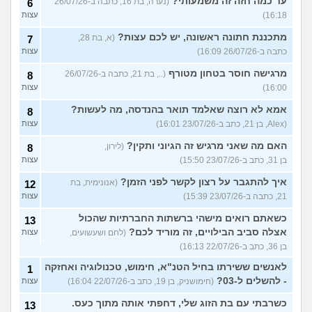
עד כמה חזה זה משמעותי?
(נערה, בת 16, כתבה ב-26/07/26
6
16:18)
עצות
מתכננת חתונה ראשונה, יש לכם עצות?
(א, בת 28,
7
כתבה ב-26/07/26 16:09)
עצות
מרגישה חוסר בטחון מטורף
(.., בת 21, כתבה ב-26/07/26
8
16:00)
עצות
אמא לא רוצה שאלמד תואר בהנדסה, מה לעשות?
8
(Alex, בן 21, כתב ב-23/07/26 16:01)
עצות
האם מה שאני מרגיש זה הגיוני ותקין?
(לירון,
8
בן 31, כתב ב-23/07/26 15:50)
עצות
איך להתגבר על רצון לקשר לפני הזמן?
(אנונימית, בת
12
21, כתבה ב-23/07/26 15:39)
עצות
כשאתם רואים מישהי ברשתות החברתיות שהכול
13
אצלה סביב הבילויים, זה מוריד לכם?
(לחם ושעשועים,
עצות
בן 36, כתב ב-22/07/26 16:13)
לאנשים ששירתו בחיל הטנ"א, חימוש, טכנולוגיה ואחזקה
1
- להשלים ל-03?
(חימושניק, בן 19, כתב ב-22/07/26 16:04)
עצות
כשרבתי עם בת הזוג שלי, דחפתי אותה מתוך כעס.
13