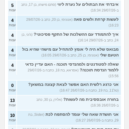
איבדתי את הבתולים על נערת ליווי
(סתם מישהו, בן 17, כתב
5
ב-29/07/26 16:34)
עצות
לעשות קרחת ולשים פאה
(אנונימי, בן 20, כתב ב-29/07/26
4
16:23)
עצות
איך להתמודד עם ההשלכות של התקף פסיכוטי?
(ג'וני, בן
4
24, כתב ב-29/07/26 16:14)
עצות
מבואס שלא היה לי אומץ להתחיל עם מישהי שהיא בול
4
הטעם שלי
(אנונימי, בן 25, כתב ב-29/07/26 16:05)
עצות
שאלה לסטודנטים ולמהנדסי תוכנה - האם עדיין כדאי
4
ללמוד הנדסת תוכנה?
(אסראא, בת 18, כתבה ב-29/07/26
עצות
15:56)
אני כרגע רלשית האם אפשר לצאת קצונה במשאן?
0
(טל11, בת 19, כתבה ב-26/07/26 16:47)
עצות
בחורה אובססיבית מה לעשות?
(אלירן, בן 30, כתב
13
ב-26/07/26 16:36)
עצות
אני חושדת שאח שלי עומד להסתפח לכת
(Sister, בת
10
29, כתבה ב-26/07/26 16:27)
עצות