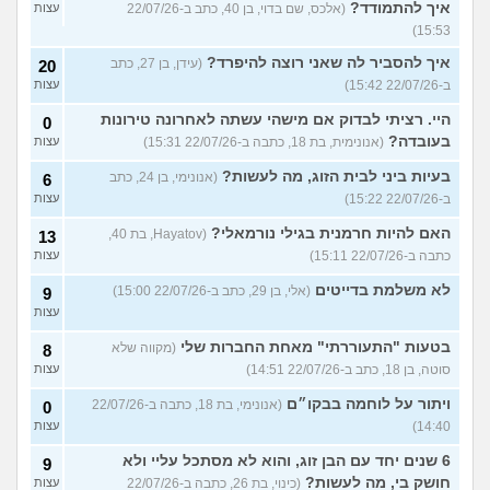
איך להתמודד?
(אלכס, שם בדוי, בן 40, כתב ב-22/07/26
עצות
15:53)
איך להסביר לה שאני רוצה להיפרד?
(עידן, בן 27, כתב
20
ב-22/07/26 15:42)
עצות
היי. רציתי לבדוק אם מישהי עשתה לאחרונה טירונות
0
בעובדה?
(אנונימית, בת 18, כתבה ב-22/07/26 15:31)
עצות
בעיות ביני לבית הזוג, מה לעשות?
(אנונימי, בן 24, כתב
6
ב-22/07/26 15:22)
עצות
האם להיות חרמנית בגילי נורמאלי?
(Hayatov, בת 40,
13
כתבה ב-22/07/26 15:11)
עצות
לא משלמת בדייטים
(אלי, בן 29, כתב ב-22/07/26 15:00)
9
עצות
בטעות "התעוררתי" מאחת החברות שלי
(מקווה שלא
8
סוטה, בן 18, כתב ב-22/07/26 14:51)
עצות
ויתור על לוחמה בבקו״ם
(אנונימי, בת 18, כתבה ב-22/07/26
0
14:40)
עצות
6 שנים יחד עם הבן זוג, והוא לא מסתכל עליי ולא
9
חושק בי, מה לעשות?
(כינוי, בת 26, כתבה ב-22/07/26
עצות