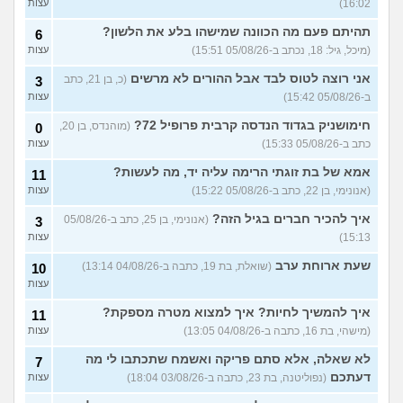
16:02)
עצות
האם אימוני קליסטניקס באמת
4
טובים יותר?
(מתלבט, בן 32)
תהיתם פעם מה הכוונה שמישהו בלע את הלשון?
עצות
6
(מיכל, גיל: 18, נכתב ב-05/08/26 15:51)
עצות
בת 16, והשיער שלי ממש נושר
7
ואני לא יודעת מה לעשות?
עצות
אני רוצה לטוס לבד אבל ההורים לא מרשים
(כ, בן 21, כתב
3
(אליאנה, בת 16)
ב-05/08/26 15:42)
עצות
צלוליט בגיל הנעורים, מה
2
חימושניק בגדוד הנדסה קרבית פרופיל 72?
(מוהנדס, בן 20,
לעשות?
0
(אנונימית, בת 16)
עצות
כתב ב-05/08/26 15:33)
עצות
גבר שעיר או חלק?
(מעיין, בן 14)
5
אמא של בת זוגתי הרימה עליה יד, מה לעשות?
עצות
11
(אנונימי, בן 22, כתב ב-05/08/26 15:22)
עצות
עוד שאלות חדשות במדור
איך להכיר חברים בגיל הזה?
(אנונימי, בן 25, כתב ב-05/08/26
3
15:13)
עצות
שעת ארוחת ערב
(שואלת, בת 19, כתבה ב-04/08/26 13:14)
10
עצות
איך להמשיך לחיות? איך למצוא מטרה מספקת?
11
(מישהי, בת 16, כתבה ב-04/08/26 13:05)
עצות
לא שאלה, אלא סתם פריקה ואשמח שתכתבו לי מה
7
דעתכם
(נפוליטנה, בת 23, כתבה ב-03/08/26 18:04)
עצות