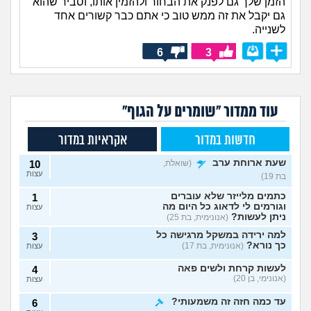
הזמן שלך גם לפנק את הבחור ולהזמין אותו, וסביר שהוא
גם יקבל את זה ממש טוב כי אתם כבר קשורים אחד
לשנייה.
6
3
עוד ממדור "שומרים על הגוף"
חדשות במדור
אקראיות במדור
שעת ארוחת ערב
(שואלת,
10
עצות
בת 19)
כתמים מלייזר שלא עוברים
1
וגורמים לי לדאוג כל היום מה
עצות
ניתן לעשות?
(אנונימית, בת 25)
למה ירידה במשקל מרגישה כל
3
כך נורא?
(אנונימית, בת 17)
עצות
לעשות קרחת ולשים פאה
4
(אנונימי, בן 20)
עצות
עד כמה חזה זה משמעותי?
6