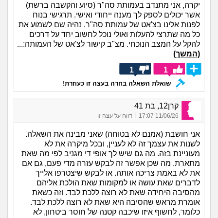
יקרה, אני מתנדב בעמותת סה"ר (סיוע והקשבה ברשת)
אשר יכולים לספק לך מענה ייחודי ואישי. תרגישי בנוח
לפנות אלינו בצ'אט של עמותת סה"ר. נהיה שם לשמוע את
כל מה שתרצי להעלות ואולי נוכל לחשוב יחד על דרכים
להקל על המצב הנוכחי. מצ"ב קישור לצ'אט של העמותה:...
(המשך)
1
1
שואלת השאלה בחרה בעצה זו כעוזרת!
קרן12, בת 41
|
11/06/26 17:07
דווח על עצה זו
אני חושבת (אמנם לא בטוחה) שאני מבינה את השאלה.
לשנות את עצמך זה לא לעניין, ובכל מיקרה את לא
מעוניינת בזה. מה גם שיש לך אופי די מגניב לפי מה שאת
מתארת. מה שכן אפשר זה לבקש עזרה מדי פעם, גם אם
את לא באמת צריכה אותה. או לבקש שיצטרפו אלייך
לדברים שאת עושה או למקומות שאת הולכת אליהם
מהסיבה היחידה שאת לא רוצה ללכת לבד. וזה כשאת
אומרת מראש שהסיבה היא שאת לא רוצה ללכת לבד.
כלומר, לחשוף איזו שיכבה קטנה של חוסר ביטחון, לא