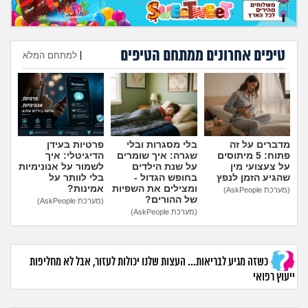
טיפים אחרונים ממתחם הטיפים
|
למתחם המלא
הוספת טיפ
מדברים על זה
בלי מסגרות ובלי
פרטיות בעידן
פתוח: 5 מיתוסים
שגרה: איך שומרים
הדיגיטלי: איך
על צעצועי מין
על שנת הילדים
לשמור על אנונימיות
שהגיע הזמן לנפץ
בחופש הגדול -
בלי לוותר על
ומצילים את השפיות
אמינות?
(מערכת AskPeople)
של ההורים?
(מערכת AskPeople)
(מערכת AskPeople)
כשזה מגיע לבריאות... העצות שלנו יכולות לעזור, אבל לא מחליפות
ייעוץ רפואי