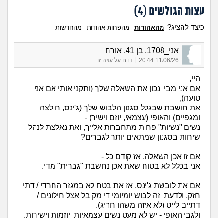
עצות הגולשים (
4
)
כיצד להציג?
מהאהודות
מהפחות אהודות
מהחדשות
אני_1708, בן 41, אורח
|
11/06/26 20:44
דווח על עצה זו
היי,
אם אני מבין נכון את השאלה שלך (ותקני אותי אם אני
טועה),
את חושבת שבגלל סגנון הלבוש שלך (ג'ינס, חולצה
ומגפיים) והאופי (עצמאי, יוזם וישיר) -
נשים "נשיות" פחות מתחברות אלייך, ואת נאלצת לנהל
שיחות בסגנון שמתאים יותר לגברים?
אם זו אכן השאלה, אז קודם כל -
אני בכלל לא בטוח שאת אכן נחשבת "גברית" מדי.
אם את לובשת ג'ינס, אז את בטח לא במגזר החרדי / דתי
חזק, ולדעתי זה לבוש יומיומי די מקובל אצל חילונים /
דתיים לייט (לא איזה משהו חריג).
ולגבי האופי - יש לא מעט נשים עצמאיות, יוזמות וישירות.