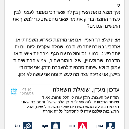
זוגיות
חיפוש שאלות
לי.
|
איך מוצאים את האיזון בין להישאר הכי נאמנה לעצמי לבין
היריון ולידה
הרשמה
התחברות
לשדר החוצה בדיוק את מה שאני מחפשת, כדי למשוך את
האנשים הנכונים?
הורות ומשפחה
אציין שלצורך העניין, אם אני מוזמנת לאירוע משפחתי אני
מתבגרים
אתלבש בצורה יותר נשית כמו שמלה ועקבים. ליום יום זה
יותר פשוט, כמו ג'ינס וחולצה עם מגף. מבחינת אישיות אני
מהבקו"ם... ועד מתי?!
מדברת ישר ולעניין, יש לי הומור שחור, ואני אוהבת שיחות
עמוקות ולא שיחות סתמיות להעברת הזמן. אני אדם די
לימודים וסטודנטים
ביישן, אני צריכה עצה מה לעשות ומה אני עושה לא נכון.
עבודה וקריירה
עדכון מעדן, שואלת השאלה
07:10
12/06/26
תודה על העצות, חלק עזרו לי חלק פחות. אגיד
שיותר התכוונתי לזה שאולי אופן הלבוש שלי והסביבה שאני
חברים ואנשים
נמצאת בה לא ממש משדרים שאני נמשכת לנשים, אבל
התשובות שלכם עזרו לי להסתכל על זה אחרת.
בית, שכנים ושותפים
הזמן
דווח
עקוב
נהל