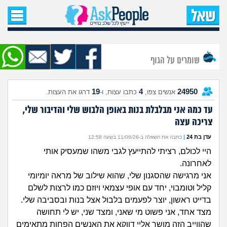
עמוד הבית
שאל שאלה
שומרים על הגוף
שאלות חדשות
19
4
24950
אנשים צפו,
כתבו עצות, ו-
דרגו את העצות.
שאלות שעוררו עניין
עד כמה אני מבלבלת בנות באופן הלבוש שלי והדיבור שלי,
צריכה עצה
עצות חדשות
עדן בת 24
|
כתבה את השאלה ב-11/06/26 בשעה 12:58
מה קורה כאן?
היי לכולם, רציתי להתייעץ לגבי משהו שמעסיק אותי
לאחרונה.
מתחם הטיפים
אני מרגישה שהסגנון שלי, שהוא שילוב של מראה יומיומי
קליל וטומבוי, יחד עם אופי עצמאי ויוזם כמו לרצות לשלם
מדורים
בדייט ראשון, יוצר לפעמים בלבול אצל בנות ובסביבה שלי.
מצד אחד, אני פשוט מי שאני, ומצד שני, יש לי תחושה
שהווייב הזה מושך אליי דווקא את האנשים הפחות מתאימים