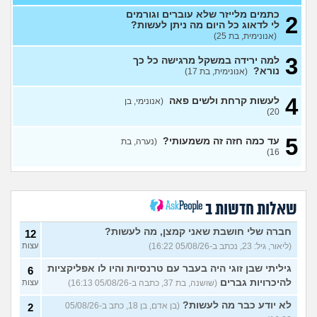
כתמים מלייזר שלא עוברים וגורמים
2
יש לי נשירת סטרס ואני נכנסת
4
לי לדאוג כל היום מה ניתן לעשות?
לשנה קשה יותר מה אני עושה?
עצות
(אנונימית, בת 25)
(אנונימית מתולתלת, בת 16)
3
למה ירידה במשקל מרגישה כל כך
הן לא אוהבות את זה?
7
נורא?
(אנונימית, בת 17)
עצות
(אריה, בן 26)
איך להתמודד עם הערות על
8
4
לעשות קרחת ולשים פאה
(אנונימי, בן
המשקל שלי?
(אישה, בת 21)
עצות
20)
בעלי העיר לי באמצע יחסי מין
17
5
על ריח רע מהנרתיק
(אינה,
עד כמה חזה זה משמעותי?
(נערה, בת
עצות
16)
בת 32)
מהי האינדיקציה ההכי טובה
11
לכמה אדם יפה?
עצות
(THEBESTAMANCANGET, בן 22)
שאלות חדשות ב
אני מתבייש ולא יודע מה
3
לעשות בקיץ בים או בריכה
עצות
חברה שלי חושבת שאני קמצן, מה לעשות?
12
(אנונימי, בן 13)
(ליאור, גיל: 23, נכתב ב-05/08/26 16:22)
עצות
רופא שיניים נזף בי, דמעתי כל
6
הטיפול
(תות, בת 34)
עצות
גיליתי שבן זוגי היה בעבר עם טרנסיות והיו לו אפליקציות
6
להיכרויות גברים
(שושנה, בת 37, כתבה ב-05/08/26 16:13)
עצות
עד כמה אני מבלבלת בנות
4
באופן הלבוש שלי והדיבור שלי,
עצות
לא יודע כבר מה לעשות?
(בן אדם, בן 18, כתב ב-05/08/26
2
צריכה עצה
(עדן, בת 24)