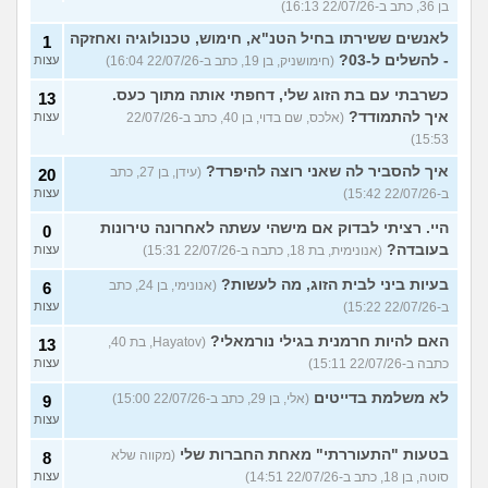
בן 36, כתב ב-22/07/26 16:13)
לאנשים ששירתו בחיל הטנ"א, חימוש, טכנולוגיה ואחזקה
1
- להשלים ל-03?
(חימושניק, בן 19, כתב ב-22/07/26 16:04)
עצות
כשרבתי עם בת הזוג שלי, דחפתי אותה מתוך כעס.
13
איך להתמודד?
(אלכס, שם בדוי, בן 40, כתב ב-22/07/26
עצות
15:53)
איך להסביר לה שאני רוצה להיפרד?
(עידן, בן 27, כתב
20
ב-22/07/26 15:42)
עצות
היי. רציתי לבדוק אם מישהי עשתה לאחרונה טירונות
0
בעובדה?
(אנונימית, בת 18, כתבה ב-22/07/26 15:31)
עצות
בעיות ביני לבית הזוג, מה לעשות?
(אנונימי, בן 24, כתב
6
ב-22/07/26 15:22)
עצות
האם להיות חרמנית בגילי נורמאלי?
(Hayatov, בת 40,
13
כתבה ב-22/07/26 15:11)
עצות
לא משלמת בדייטים
(אלי, בן 29, כתב ב-22/07/26 15:00)
9
עצות
בטעות "התעוררתי" מאחת החברות שלי
(מקווה שלא
8
סוטה, בן 18, כתב ב-22/07/26 14:51)
עצות