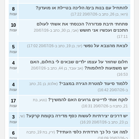
להתחיל עם בנות בים/ הליכה בטיילת או מועדון?
8
(רואי, בן 26, כתב ב-20/07/26 17:22)
עצות
פתחתי תיבת פנדורה? הכנסתי את אשתי לעולם
10
התכנים ועכשיו אני חושש
(אבי, בן 30, כתב ב-20/07/26
עצות
17:11)
לצאת מהצבא על נפשי
(יוני, בן 19, כתב ב-20/07/26 17:02)
5
עצות
חלום שחוזר על עצמו ילדים שבאים לי בחלום, האם
4
יש משמעות לחלומות?
(אב עובד, בן 44, כתב ב-20/07/26
עצות
16:53)
ללמוד סיעוד למטרת הגירה במצבי?
(אלכס, בן 31, כתב
4
ב-20/07/26 16:42)
עצות
לוקח אותי לדייטים גרועים האם להמשיך?
(נטע, בת
17
21, כתבה ב-20/07/26 16:31)
עצות
יש דרכים יצירתיות לעשות כסף מדירה בקומת קרקע?
(שי,
3
בן 23, כתב ב-20/07/26 16:20)
עצות
למה אני כל כך חרדתית כלפי העתיד?
(ירין, בת 19, כתבה
6
ב-20/07/26 16:09)
עצות