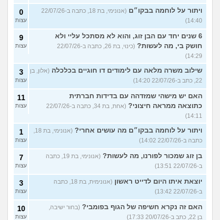
ויתור על לוחמה בבקו״ם
(אנונימי, בת 18, כתבה ב-22/07/26
0
14:40)
עצות
6 שנים יחד עם הבן זוג, והוא לא מסתכל עליי ולא
9
חושק בי, מה לעשות?
(כינוי, בת 26, כתבה ב-22/07/26
עצות
14:29)
שילוב משרה מלאה עם לימודים דו חוגיים בכלכלה
(אלון, בן
3
22, כתב ב-22/07/26 14:20)
עצות
האם יש מישהי שמזדהה עם בדידות חברתית
11
כתוצאה ממראה חיצוני?
(אחת, בת 34, כתבה ב-22/07/26
עצות
14:11)
ויתור על לוחמה בבקו״ם מה עושים אחרי?
(אנונימי, בת 18,
1
כתבה ב-22/07/26 14:02)
עצות
בן זוג שמכור לפורנו, מה לעשות?
(אנונימי, בת 19, כתבה
7
ב-22/07/26 13:51)
עצות
יוצאת איתו היום לדייט ראשון
(אנונימית, בת 18, כתבה
3
ב-22/07/26 13:42)
עצות
האם זה נקרא חשיפה של הגוף בפומבי?
(בחור ישיבה,
10
בן 22, כתב ב-20/07/26 17:33)
עצות