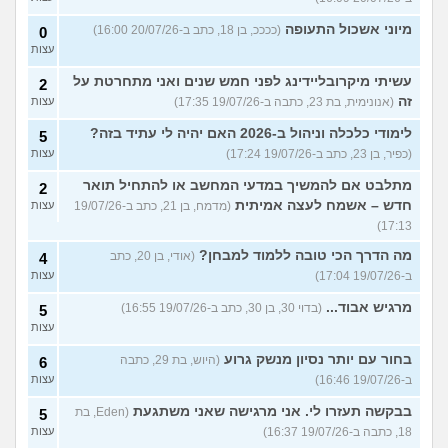
מיוני אשכול התעופה
(ככככ, בן 18, כתב ב-20/07/26 16:00)
0
עצות
עשיתי מיקרובליידינג לפני חמש שנים ואני מתחרטת על
2
זה
(אנונימית, בת 23, כתבה ב-19/07/26 17:35)
עצות
לימודי כלכלה וניהול ב-2026 האם יהיה לי עתיד בזה?
5
(כפיר, בן 23, כתב ב-19/07/26 17:24)
עצות
מתלבט אם להמשיך במדעי המחשב או להתחיל תואר
2
חדש – אשמח לעצה אמיתית
(מדמח, בן 21, כתב ב-19/07/26
עצות
17:13)
מה הדרך הכי טובה ללמוד למבחן?
(אודי, בן 20, כתב
4
ב-19/07/26 17:04)
עצות
מרגיש אבוד...
(בדוי 30, בן 30, כתב ב-19/07/26 16:55)
5
עצות
בחור עם יותר נסיון מנשק גרוע
(היוש, בת 29, כתבה
6
ב-19/07/26 16:46)
עצות
בבקשה תעזרו לי. אני מרגישה שאני משתגעת
(Eden, בת
5
18, כתבה ב-19/07/26 16:37)
עצות