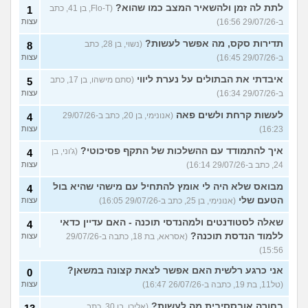
לתת לה זמן ולהשאיר המצב כמו שהוא?
(Flo-T, בן 41, כתב
1
ב-29/07/26 16:56)
עצות
תדירות סקס, מה אפשר לעשות?
(נשוי, בן 28, כתב
8
ב-29/07/26 16:45)
עצות
איבדתי את הבתולים על נערת ליווי
(סתם מישהו, בן 17, כתב
5
ב-29/07/26 16:34)
עצות
לעשות קרחת ולשים פאה
(אנונימי, בן 20, כתב ב-29/07/26
4
16:23)
עצות
איך להתמודד עם ההשלכות של התקף פסיכוטי?
(ג'וני, בן
4
24, כתב ב-29/07/26 16:14)
עצות
מבואס שלא היה לי אומץ להתחיל עם מישהי שהיא בול
4
הטעם שלי
(אנונימי, בן 25, כתב ב-29/07/26 16:05)
עצות
שאלה לסטודנטים ולמהנדסי תוכנה - האם עדיין כדאי
4
ללמוד הנדסת תוכנה?
(אסראא, בת 18, כתבה ב-29/07/26
עצות
15:56)
אני כרגע רלשית האם אפשר לצאת קצונה במשאן?
0
(טל11, בת 19, כתבה ב-26/07/26 16:47)
עצות
בחורה אובססיבית מה לעשות?
(אלירן, בן 30, כתב