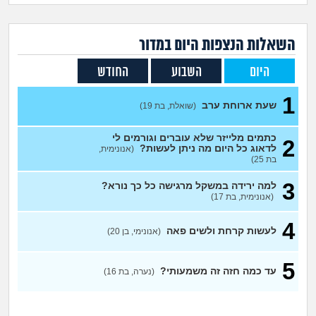
זוגיות
חיפוש שאלות
|
היריון ולידה
הרשמה
התחברות
השאלות הנצפות ה
יום
במדור
היום
השבוע
החודש
הורות ומשפחה
1
שעת ארוחת ערב
מתבגרים
(שואלת, בת 19)
כתמים מלייזר שלא עוברים וגורמים לי
2
מהבקו"ם... ועד מתי?!
לדאוג כל היום מה ניתן לעשות?
(אנונימית,
בת 25)
לימודים וסטודנטים
3
למה ירידה במשקל מרגישה כל כך נורא?
(אנונימית, בת 17)
עבודה וקריירה
4
לעשות קרחת ולשים פאה
(אנונימי, בן 20)
חברים ואנשים
5
עד כמה חזה זה משמעותי?
(נערה, בת 16)
בית, שכנים ושותפים