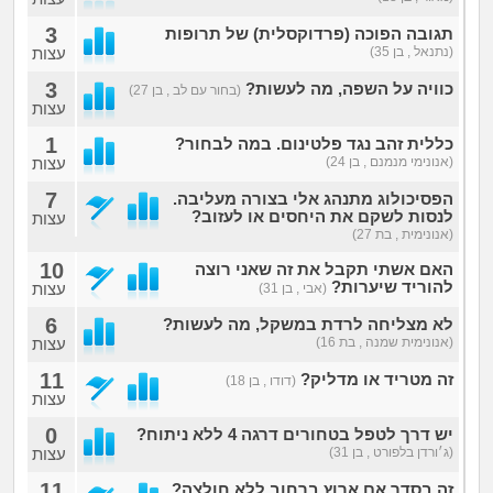
3
תגובה הפוכה (פרדוקסלית) של תרופות
(נתנאל , בן 35)
עצות
3
כוויה על השפה, מה לעשות?
(בחור עם לב , בן 27)
עצות
1
כללית זהב נגד פלטינום. במה לבחור?
(אנונימי מנמנם , בן 24)
עצות
7
הפסיכולוג מתנהג אלי בצורה מעליבה.
לנסות לשקם את היחסים או לעזוב?
עצות
(אנונימית , בת 27)
10
האם אשתי תקבל את זה שאני רוצה
להוריד שיערות?
עצות
(אבי , בן 31)
6
לא מצליחה לרדת במשקל, מה לעשות?
(אנונימית שמנה , בת 16)
עצות
11
זה מטריד או מדליק?
(דודו , בן 18)
עצות
0
יש דרך לטפל בטחורים דרגה 4 ללא ניתוח?
(ג׳ורדן בלפורט , בן 31)
עצות
11
זה בסדר אם ארוץ ברחוב ללא חולצה?