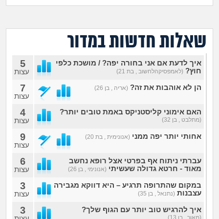
מה שעובר עליי
שומרים על הגוף
שאלות חדשות במדור
פיננסי וכלכלה
5
איך לדעת אם אני בחורה יפה? / מושכת כלפי
חוץ?
עצות
(לאמפסיקהלחשוב , בת 21)
בין הסדינים
7
הן לא אוהבות את זה?
(אריה , בן 26)
עצות
חיות מחמד
4
האם אימוני קליסטניקס באמת טובים יותר?
(מתלבט , בן 32)
עצות
יוקר המחיה
9
אחותי יותר יפה ממני
(אנונימית , בת 20)
עצות
גאווה
6
עברתי ניתוח אף בפרטי אצל רופא נחשב
מאוד - חרטא גדולה שעשיתי
עצות
(אנונימי , בן 26)
3
במקום שהתרופה תרגיע – היא דווקא מגבירה
עצבנות
עצות
(נתנאל , בן 35)
3
איך להרגיש טוב יותר עם הגוף שלך?
(מאור , בן 13)
עצות