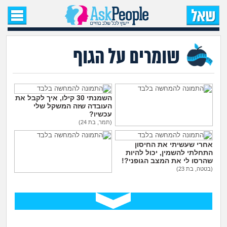
עמוד הבית
שאל שאלה
שומרים על הגוף
שאלות חדשות
שאלות שעוררו עניין
השמנתי 30 קילו, איך לקבל את
העובדה שזה המשקל שלי
עכשיו?
עצות חדשות
(תמר, בת 24)
יש לי כינים וזה לא עובר, מה
עוד אני יכולה לנסות?
אחרי שעשיתי את החיסון
(נחמה, בת 22)
מה קורה כאן?
התחלתי להשמין, יכול להיות
שהרסו לי את המצב הגופני?!
(בטטה, בת 23)
מתחם הטיפים
הליקס בצד ימין - זה אומר
שאני לסבית?
(הייהיי, בת 22)
מדורים