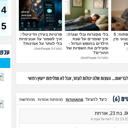
(אנונימ
4
רופא
הטיפ
5
עד כ
באופ
צרי
מדברים על זה פתוח: 5
בלי מסגרות ובלי שגרה:
פרטיות בעידן הדיגיטלי:
ועי מין
איך שומרים על שנת
איך לשמור על אנונימיות
האם
פץ
הילדים בחופש הגדול -
בלי לוותר על אמינות?
טובי
ומצילים את השפיות של
(מערכת AskPeople)
עכשי
ההורים?
(מערכת AskPeople)
ואני
(אליאנ
צלול
לעש
ריאות... העצות שלנו יכולות לעזור, אבל לא מחליפות ייעוץ רפואי
גבר 
ים (
6
)
כיצד להציג?
מהאהודות
מהפחות אהודות
מהחדשות
|
23/
דווח על עצה זו