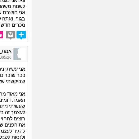
וואו אני לגמ
לשנות משהו 
אני חושבת ש
בגוף, ואתה 
מכרים חדשי
אמת_3365, בת 30, אור
05/26 15:51
אני עשיתי ני
כבר שוברים 
שביקשתי שזה
האמת דומים 
שעשיתי ניתו
לעצמך זה בע
רוצים להחזי
את הפנים של
להגיד לעצמך
ולנסות לקבל