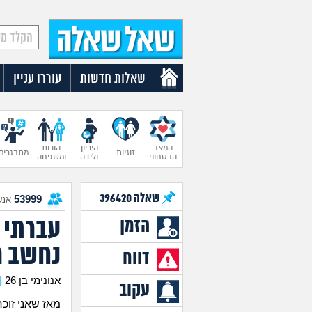
שאלות חדשות
עוררו עניין
המצב
היריון
הורות
זוגיות
מתבגרים
הבטחוני
ולידה
ומשפחה
שאלה
396420
53999
אנש
עברתי 
הזמן
נחשב מ
דווח
אנונימי בן 26
|
עקוב
מאז שאני זוכ