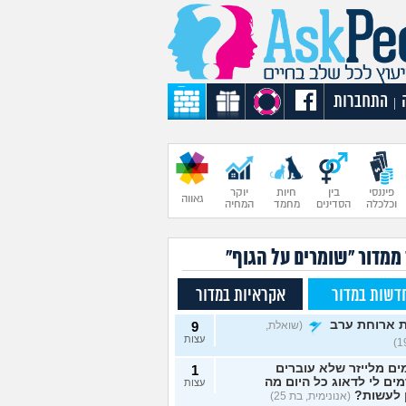
התחברות
|
פיננסי
בין
חיות
יוקר
גאווה
וכלכלה
הסדינים
מחמד
המחיה
 ממדור "שומרים על הגוף"
דשות במדור
אקראיות במדור
 ארוחת ערב
(שואלת,
9
עצות
ם מלייזר שלא עוברים
1
מים לי לדאוג כל היום מה
עצות
 לעשות?
(אנונימית, בת 25)