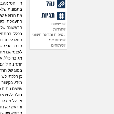
נהל
היו יחסי אהב
בתמונות שלא 
תגיות
את הרופא שע
התעמקתי בשינ
#ביישנות
הראשונה של 
#חרדות
בכלל. בהתחלה
#טיפוח ומראה חיצוני
החלו לי חרדות
#ניתוח אף
#ניתוחים
הדבר הכי קשה
לעצמי גם אחרי
מגיבה כלל. א
יותר נוח לי ע
בסוג של חרדה
מידי. בקיצור
עושים ניתוח כ
סולח לעצמי ע
אין על מה לד
והראש לא נח 
הרופא שפשוט 