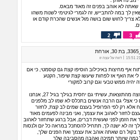
רי מבינה אותך.
שאתה לא אוהב בפנים זה מאוד מבאס.
אין לך במה להתבייש, זה לגמרי לגיטימי לשנות משהו
לא צריך לחוש שום בושה מול אנשים שהכרת קודם או
ם.
2
3
חת
|
21/
דווח על עצה זו
תוח אף מחיצות באיכילוב הוסיפו קצת גם קוסמטי, כי אם
לי את האף אז לפחות שיעשו קצת שיפור, הקטע
 יהיה ממש טבעי וגם קרוב למקורי
אני מאוד מרוצה מהתוצאות, עשיתי גם יחסית בגילך בגיל 27, אנחנו
כי אצלי גם הרבה אנשים בתכלס לא שמו לב מלפנים
ח אלא רק לפי הפרופיל בעצם שמים לב קצת, לחזור
צם לחזור לאהוב את עצמך, ואני מבינה לפעמים מאוד
ר את הזמן לפני שעשית דברים, אבל ברגע שתחזור לאהוב
ך זה לא ישנה לך, תתחיל להסתכל במראה כל יום ולנסות
 בקול רם שאתה אוהב את עצמך ואת הפנים שלך,
 כמה שיותר תמיכה ואהבה מהסביבה שלך