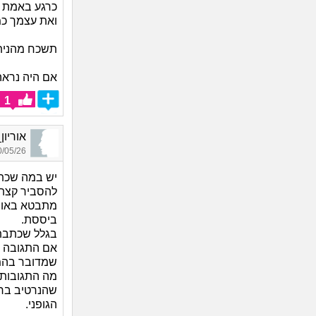
כרגע באמת 
ואת עצמך כמ
תשכח מהניתו
אם היה נראה 
1
אוריון_2111, בן 29, א
05/26 22:54
להסביר קצת 
מתבטא באופ
ביססת.
בגלל שכתבת 
אם התגובה ש
שמדובר בהמ
מה התגובות 
שהנרטיב ברא
הגופני.