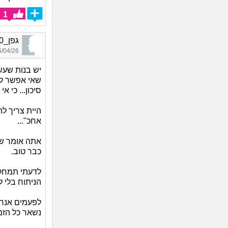
1
גפן_1930, בת 37, אורחת
04/26 15:56
יש בנות שעשו
שאי אפשר לה
סיכון... כי 
היית צריך ל
אחכ"...
אתה אומר שא
כבר טוב.
לדעתי תמחק 
הניתוח בלי 
לפעמים אנחנ
נשאר כל הזמ