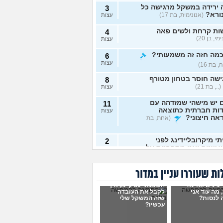
 ירידה במשקל מרגישה כל
3
ורא?
(אנונימית, בת 17)
עצות
ות קרחת ולשים פאה
4
י, בן 20)
עצות
כמה חזה זה משמעותי?
6
עצות
 בת 16)
שה חוסר בטחון מטורף
8
(.., בת 21)
עצות
 יש מישהי שמזדהה עם
11
דות חברתית כתוצאה
עצות
אה חיצוני?
(אחת, בת
י מיקרובליידינג לפני
2
 שנים ואני מתחרטת על
עצות
נונימית, בת 23)
לדעת אם אני בחורה יפה?
5
ת שעוררו עניין במדור
שכת כלפי חוץ?
עצות
 כינים וזה לא
סיקהלחשוב, בת 21)
השמנתי 30 קילו, איך
 מה עוד אני
לקבל את העובדה
אימוני כח יעילים יותר
 לנסות?
שזה המשקל שלי
6
עכשיו?
רדה מהירה במשקל גוף?
עצות
, בת 19)