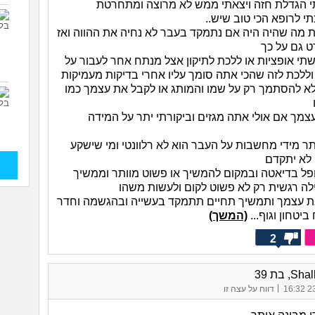
י הגדלת חזה ויצאתי ממש לא מרוצה ומתחרטת
י לרופא הכי טוב שיש..
ת מה שהיה היה אם נתמקד בעבר לא נחיה את ההווה ואז
 גם על כך
שתי אופציות או ללכת לתיקון אצל מנתח אחר לעבור על
 וללכת לזה שהכי אתה סומך עליו אחרי בדיקות מעמיקות
לא להסתמך רק על שמו והמותג או לקבל את עצמך כמו
צמך אם אולי אתה מגזים וביקורתי יתר על המידה
תר מידי מחשבות על העבר הוא לא רלוונטי ומי שישקע
לא יתקדם
פל בדיאטה ובמקום להמשיך או פשוט מוותר וממשיך
לה רגשית רק לא פשוט לקום ולעשות משהו
ת עצמך ותמשיך תחיים תתמקד בעשייה ובהגשמה וחדר
ביטחון וגוף...
(המשך)
2
, בת 39
|
23/
דווח על עצה זו