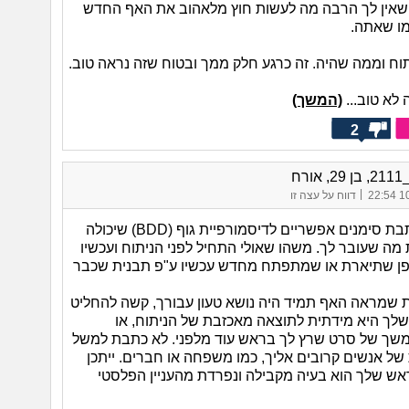
שאין לך הרבה מה לעשות חוץ מלאהוב את האף החדש
ו שאתה.
ח וממה שהיה. זה כרגע חלק ממך ובטוח שזה נראה טוב.
לא טוב...
(המשך)
2
ורח
|
10/
דווח על עצה זו
יש במה שכתבת סימנים אפשריים לדיסמורפיית גוף (BDD) שיכולה
מה שעובר לך. משהו שאולי התחיל לפני הניתוח ועכשיו
ן שתיארת או שמתפתח מחדש עכשיו ע"פ תבנית שכבר
שמראה האף תמיד היה נושא טעון עבורך, קשה להחליט
לך היא מידתית לתוצאה מאכזבת של הניתוח, או
שך של סרט שרץ לך בראש עוד מלפני. לא כתבת למשל
של אנשים קרובים אליך, כמו משפחה או חברים. ייתכן
ש שלך הוא בעיה מקבילה ונפרדת מהעניין הפלסטי