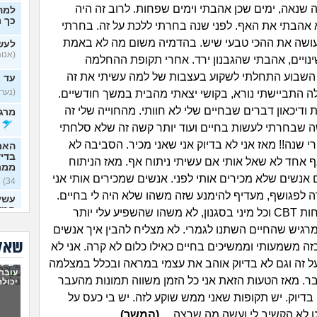
ה שנאה, ימים שכן אהבתי וימים שפחות. לרוב זה היה
למה
כך נ
אהבתי את האף. לפני שנה בחרתי ללכת על זה. בחרתי
ושה את ההכי טבעי שיש. בהדמיה משום מה לא באמת
לעש
(אנונימ
ויים, אהבתי שהגבנון ירד. אחרי תקופת ההחלמה
השבוע התחלתי לשקוע בעצבות של למה עשיתי את זה
עד 
(נערה,
 התביישתי נורא, בקושי יצאתי מהבית במשך חודשיים.
 ודיכאון דברים שבחיים שלי לא חוותי. מהחוייה שלי זה
מרגי
 שבחרתי לעשות בחיים ועוד יותר קשה זה שלא סלחתי
 שנה!! מאז אני לא בדיוק אני שאני מכיר. הסביבה לא
האם
בדי
ף אחד לא שאל אותי אם עשיתי ניתוח אף. מאז הניתוח
ממר
ם אנשים שלא מכירים אותי לפני. אנשים שמכירים אותי אני
34)
 לפגושף, מעדיף להימנע שזה משהו שלא היה לי בחיים.
עשית
חמש
כן הלכתי לשיחות CBT וכל מיני בסגנון, לא משהו שהשפיע עלי יותר
זה
(א
 מרגיש שהחיים השתנו לגמרי. לא מצליח להבין איך אנשים
איך 
שאלו
זה משמעותי וממשיכים בחיים כאילו כלום לא קרה. אני לא
/ מו
ל זה וגם לא בדיוק אוהב את עצמי במראה ובכלל במצלמה
יש לי
(לאמפ
עובר,
בר. מאז הטעות הזאת אני כל הזמן משווה תמונות מהעבר
האם 
יכולה
להו
בדיוק. יש תקופות שאני ממש שוקע לזה. יש בי כעס על
(שואלת
לא הקשיב לי ועשה מה שרצה....
(המשך)