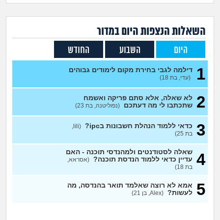
זוגיות
חיפוש שאלות
|
היריון ולידה
הרשמה
התחברות
השאלות הנצפות ה
יום
במדור
היום
השבוע
החודש
הורות ומשפחה
1
דילמה לגבי בחירת מקום לימודים גבוהים
מתבגרים
(עדי, בת 18)
2
לא שאלה, אלא סתם פריקה ואשמח
מהבקו"ם... ועד מתי?!
שתכתבו לי מה דעתכם
(נפוליטנה, בת 23)
לימודים וסטודנטים
3
כדאי ללמוד הנהלת חשבונות בipc?
(lili,
בת 25)
עבודה וקריירה
שאלה לסטודנטים ולמהנדסי תוכנה - האם
4
עדיין כדאי ללמוד הנדסת תוכנה?
(אסראא,
בת 18)
חברים ואנשים
5
אמא לא רוצה שאלמד תואר בהנדסה, מה
לעשות?
(Alex, בן 21)
בית, שכנים ושותפים