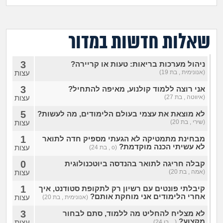
מה שעובר עליי
שומרים על הגוף
שאלות חדשות במדור
פיננסי וכלכלה
3
ניהול מערכות בריאות: טעות או קריירה?
(אנונימית , בת 19)
עצות
בין הסדינים
3
אני רוצה ללמוד קולנוע, מאיפה להתחיל?
(איווטה , בת 27)
עצות
חיות מחמד
5
לא מוצאת את עצמי בעולם הלימודים, מה לעשות?
(שירי , בת 20)
עצות
יוקר המחיה
1
מבחינת מתמטיקה לא הגעתי מספיק חדה לתואר
לא עשיתי הכנה מוקדמת?
עצות
(o , בת 24)
גאווה
0
קבלה חריגה לתואר בהנדסה ביוטכנולוגית
(אמה , בת 20)
עצות
1
קיבלתי פונטים עם רשיון רק לתקופת סטודנט, איך
אחרי הלימודים אני מוחקת אותם?
עצות
(אנונימית , בת 20)
3
לא מצליח להחליט מה ללמוד, סתם לבחור
מקצוע?
עצות
(. , בן 24)