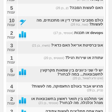
5
האם לעשות הסבה?
(ק , בן 26)
עצות
10
כולם מסביבי עורכי דין או מתכנתים, מה
לעשות?
עצות
(נוגה , בת 26)
2
devops או תכנות
(אנונימי , בן 17)
עצות
3
אוניברסיטת אריאל האם כדאי?
(משהו , בן 21)
עצות
1
עתודה או שירות רגיל?
(אאוטיס , בן 20)
עצות
5
יש לי שני כיוונים בין שמאות מקרקעין
לחשבונאות... במה לבחור?
עצות
(אינו יודע לשאול , בן 20)
4
מרגיש אבוד בעולם התעסוקה, מה לעשות?
(ברק , בן 28)
עצות
2
אני מתלבט בין תואר ראשון בחשבונאות או
מנהל וכלכלה. מה לבחור?
עצות
(אנונימי , בן 21)
2
האם אתם ממליצים לעשות עתודה