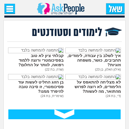
עמוד הבית
שאל שאלה
לימודים וסטודנטים
שאלות חדשות
שאלות שעוררו עניין
איך לשלב בין עבודה, לימודים,
קבלתי ציון לא טוב
תחביבים, כושר, משפחה
בפסיכומטרי ורוצה ללמוד
וזוגיות?
רפואה, לוותר על החלום?
עצות חדשות
(אילון האלון, בן 23)
(שרה, בת 22)
לא מצליחה להתאפס על
בן הזוג החליט לעשות עוד
מה קורה כאן?
הלימודים, לא רוצה לפרוש
פסיכומטרי, זו סיבה טובה
מהתואר, מה לעשות?
להיפרד ממנו?
(די, בת 24)
(שימרית, בת 24)
מתחם הטיפים
מדורים