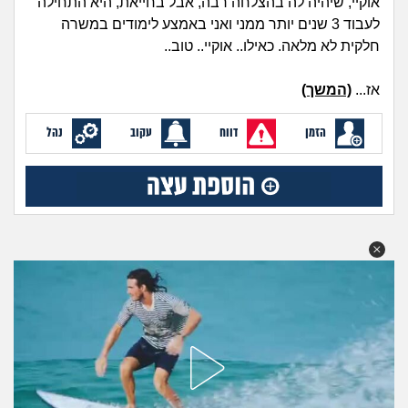
אוקיי, שיהיה לה בהצלחה רבה, אבל בחייאת, היא התחילה
מה שעובר עליי
לעבוד 3 שנים יותר ממני ואני באמצע לימודים במשרה
חלקית לא מלאה. כאילו.. אוקיי.. טוב..
שומרים על הגוף
אז...
(המשך)
פיננסי וכלכלה
הזמן
דווח
עקוב
נהל
בין הסדינים
חיות מחמד
יוקר המחיה
גאווה