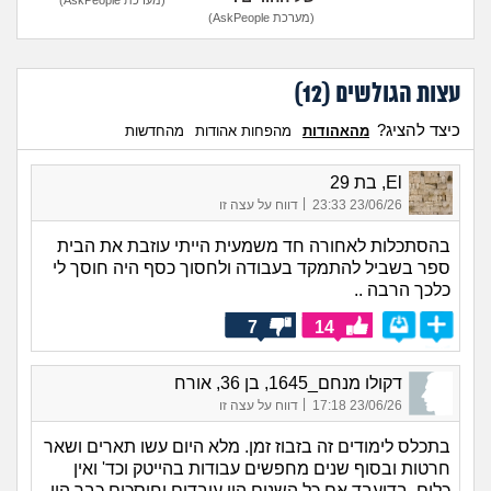
(מערכת AskPeople)
עצות הגולשים (
12
)
כיצד להציג?
מהאהודות
מהפחות אהודות
מהחדשות
El, בת 29
|
23/06/26 23:33
דווח על עצה זו
בהסתכלות לאחורה חד משמעית הייתי עוזבת את הבית
ספר בשביל להתמקד בעבודה ולחסוך כסף היה חוסך לי
כלכך הרבה ..
7
14
דקולו מנחם_1645, בן 36, אורח
|
23/06/26 17:18
דווח על עצה זו
בתכלס לימודים זה בזבוז זמן. מלא היום עשו תארים ושאר
חרטות ובסוף שנים מחפשים עבודות בהייטק וכד' ואין
כלום. בדיעבד אם כל השנים היו עובדים וחוסכים כבר היו