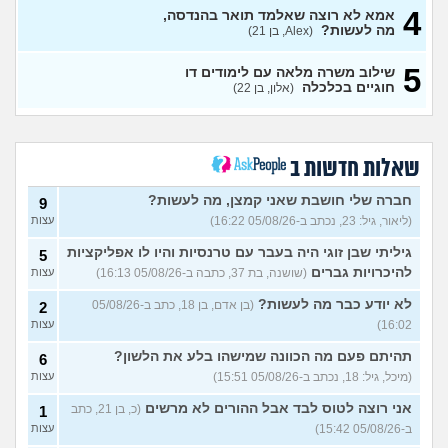
4
לימודים בתחום מזרחנות/
2
אמא לא רוצה שאלמד תואר בהנדסה,
קרימינולוגיה עם אבחנות
מה לעשות?
עצות
(Alex, בן 21)
פסיכיאטריות
(בר, בת 27)
5
שילוב משרה מלאה עם לימודים דו
ללמוד פסיכולוגיה?
(מישהו, בן
2
חוגיים בכלכלה
(אלון, בן 22)
87)
עצות
אם הייתה לכם מכונת זמן.
12
הייתם בוחרים לנשור מבית
עצות
ספר כדי להתחיל מוקדם יותר?
שאלות חדשות ב
(ירין, בת 19)
סיימתי תואר והבנתי שאני לא
9
חברה שלי חושבת שאני קמצן, מה לעשות?
9
רוצה לעבוד בתחום, מה
עצות
(ליאור, גיל: 23, נכתב ב-05/08/26 16:22)
עצות
עכשיו?
(טל, בת 29)
גיליתי שבן זוגי היה בעבר עם טרנסיות והיו לו אפליקציות
5
מס שאלות לסטודנטים ובוגרים
1
של המכללה האקדמית וינגייט
להיכרויות גברים
(שושנה, בת 37, כתבה ב-05/08/26 16:13)
עצות
עצות
(מתלבט לגבי תואר, בן 28)
לא יודע כבר מה לעשות?
(בן אדם, בן 18, כתב ב-05/08/26
2
לימודים מסלול בוקר או ערב?
3
16:02)
עצות
(אנונימית, בת 27)
עצות
תהיתם פעם מה הכוונה שמישהו בלע את הלשון?
6
אילו יחידות טכנולוגיות יש?
2
(אנונימי, בן 17)
עצות
(מיכל, גיל: 18, נכתב ב-05/08/26 15:51)
עצות
החיים בתור סטודנט לרפואה
אני רוצה לטוס לבד אבל ההורים לא מרשים
9
(כ, בן 21, כתב
1
(אנונימי, בן 20)
עצות
ב-05/08/26 15:42)
עצות