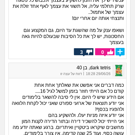
עכשיו יש לך את הזמן להשקיע בעצמך ולכבוש כל פסגה
שרק תחלמי עליה, אל תשווי את עצמך לאף אחד זולת את
עצמך של אתמול..
ותנצחי אותה יום אחרי יום!
ושאפו ענק על מה שהשגת עד היום, גם המקצוע וגם
החסכונות, יש לך את כל הסיבות שבעולם להיות גאה
בעצמך
3
0
dark tetris, בן 40
|
29/06/26 18:28
דווח על עצה זו
כמה דברים אני אפשט את שאלתך אחת אחת
קודם כל אם הייתי חוזר בזמן למשל לגיל 16....
אם הידע שיש לי היום. אין לי סיבה להשאר בלימודים
אני יודע תוצאות של ארועי ספורט שאני יכול לקחת הלוואה
ולהפגיז בכסף!
אני יודע איזה מניות יעלו. ולהשקיע בהם
אני הייתי יכול להשכיר דירה ובתור הדירה לקנות המון
מחשבים שיקראו ביטקויין ואיתריום. ברגע שאתה יודע מה
עושה כסף. ועוד 25 שנה קדימה. אין צורך בלימודים.