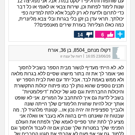
עם שותפות ותחליפי דיסקט במח. אבל אני ממליצה 12
שנות לימוד לפחות וכן, שירות צבאי או לאומי או כל דבר
כדי לתרום ולדעת לא רק לקבל אלא לתת למדינה כפי
יכולתך. תראי עדן בן זקן בלי בגרות ובלי צבא מליונרית,
כמה כאלו הצליחו? בעזרת שירים מאנפפים??
14
6
דקולו מנחם_8504, בן 36, אורח
|
23/06/26 16:05
דווח על עצה זו
לא. לא הייתי מעדיף לנשור מבית הספר בשביל לחסוך
ואני אומר לך את זה בתור מישהו שסיים ללא בגרות מלאה
ולא ממש באמת לבד. אבל יחד עם זאת לבית הספר יש
תכנים נוספים שהוא נותן לך כמו פיתוח יכולות התקשורת
והיכולות החברתיות וגם סוג של יכולות "דיפלומטיות"
בשביל לדעת גם איך להתחבב על המורים. אני לא שופט
אותך יכול להיות שחווית הלימודים שלך הייתה שונה
ולגבייך ספציפית זה יהיה נכון אז... קטונתי מלהגיד לך. מה
שבטוח זה שאנחנו חיים בהווה ולא בעבר אז וואלה אני
מציע לך לתת יותר ספייס לאמא שלך ולפתח את העולם
הפנימי שלך במטרות שלך שבהן אם זה לעבוד ולחסוך וגם
ללמוד. גם אני אף פעם לא אהבתי את סגנון החברים של