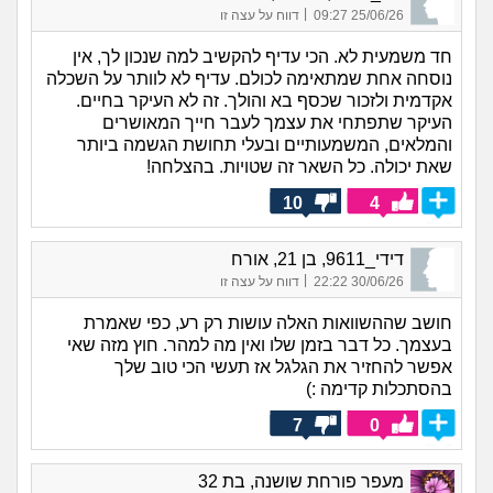
|
25/06/26 09:27
דווח על עצה זו
חד משמעית לא. הכי עדיף להקשיב למה שנכון לך, אין
נוסחה אחת שמתאימה לכולם. עדיף לא לוותר על השכלה
אקדמית ולזכור שכסף בא והולך. זה לא העיקר בחיים.
העיקר שתפתחי את עצמך לעבר חייך המאושרים
והמלאים, המשמעותיים ובעלי תחושת הגשמה ביותר
שאת יכולה. כל השאר זה שטויות. בהצלחה!
10
4
דידי_9611, בן 21, אורח
|
30/06/26 22:22
דווח על עצה זו
חושב שההשוואות האלה עושות רק רע, כפי שאמרת
בעצמך. כל דבר בזמן שלו ואין מה למהר. חוץ מזה שאי
אפשר להחזיר את הגלגל אז תעשי הכי טוב שלך
בהסתכלות קדימה :)
7
0
מעפר פורחת שושנה, בת 32