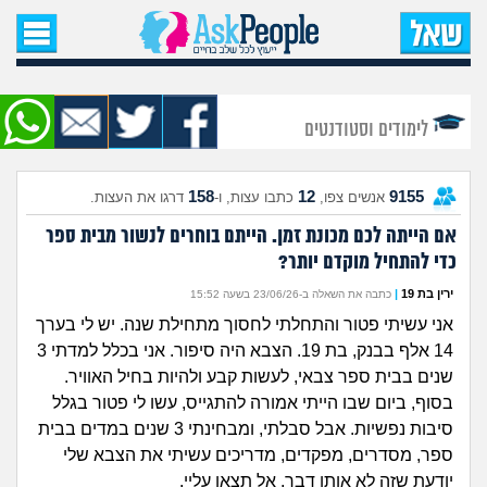
עמוד הבית
שאל שאלה
לימודים וסטודנטים
שאלות חדשות
158
12
9155
אנשים צפו,
כתבו עצות, ו-
דרגו את העצות.
שאלות שעוררו עניין
אם הייתה לכם מכונת זמן. הייתם בוחרים לנשור מבית ספר
כדי להתחיל מוקדם יותר?
עצות חדשות
ירין בת 19
|
כתבה את השאלה ב-23/06/26 בשעה 15:52
מה קורה כאן?
אני עשיתי פטור והתחלתי לחסוך מתחילת שנה. יש לי בערך
14 אלף בבנק, בת 19. הצבא היה סיפור. אני בכלל למדתי 3
מתחם הטיפים
שנים בבית ספר צבאי, לעשות קבע ולהיות בחיל האוויר.
בסוף, ביום שבו הייתי אמורה להתגייס, עשו לי פטור בגלל
מדורים
סיבות נפשיות. אבל סבלתי, ומבחינתי 3 שנים במדים בבית
ספר, מסדרים, מפקדים, מדריכים עשיתי את הצבא שלי
יודעת שזה לא אותו דבר, אל תצאו עליי.