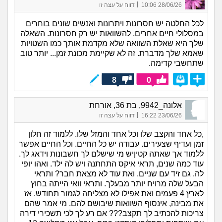
|
28/06/26 10:06
דווח על עצה זו
לכל החלטה יש חסרונות ויתרונות ואנשים שונים בוחרים
במסלולי חיים אחרים. להשוואות יש רק חסרונות. השאלה
שלך היא שאלת השוואה שלא מקדמת אותך כמו השטויות
שאמא שלך מדברת. זה לא שקיימת מכונת זמן... יותר טוב
שתחשבי קדימה.
8
0
אלונה_9942, בת 36, אורחת
|
23/06/26 16:22
דווח על עצה זו
,כל אחד והקצב שלו וכל אחד והמזל שלו. ללמוד זה חלון
זמן ועדיף שצעירים. עבודה יש כל החיים. וכל החיים אפשר
ללמוד אך שאתה קטיןיש מי שישלם לך חשבונות וידאג לך.
עוד כמה שנים, תראי איקס התחתנה ויש לה ילד. ואהו יופי
לה. גם זיד עם שניים. ואת עוד לא מצאת חבר? ותראי
הבעל שלה מרויח יותר מבעלך. ותראי וואי הייתה בחוץ
לארץ 4 פעמים ואת אפילו לא מצליחה לגמור תחודש. אז
את מבינה, אינסוף השוואות שיבושם להם. מי אמר שהם
צריכות להכתיב לך תקצב??? אם רע לך לכי תשכירי דירה