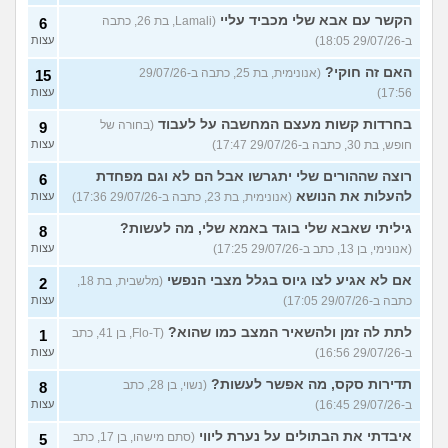
הקשר עם אבא שלי מכביד עליי
(Lamali, בת 26, כתבה
6
ב-29/07/26 18:05)
עצות
האם זה חוקי?
(אנונימית, בת 25, כתבה ב-29/07/26
15
17:56)
עצות
בחרדות קשות מעצם המחשבה על לעבוד
(בחורה של
9
חופש, בת 30, כתבה ב-29/07/26 17:47)
עצות
רוצה שההורים שלי יתגרשו אבל הם לא וגם מפחדת
6
להעלות את הנושא
(אנונימית, בת 23, כתבה ב-29/07/26 17:36)
עצות
גיליתי שאבא שלי בוגד באמא שלי, מה לעשות?
8
(אנונימי, בן 13, כתב ב-29/07/26 17:25)
עצות
אם לא אגיע לצו גיוס בגלל מצבי הנפשי
(מלשבית, בת 18,
2
כתבה ב-29/07/26 17:05)
עצות
לתת לה זמן ולהשאיר המצב כמו שהוא?
(Flo-T, בן 41, כתב
1
ב-29/07/26 16:56)
עצות
תדירות סקס, מה אפשר לעשות?
(נשוי, בן 28, כתב
8
ב-29/07/26 16:45)
עצות
איבדתי את הבתולים על נערת ליווי
(סתם מישהו, בן 17, כתב
5