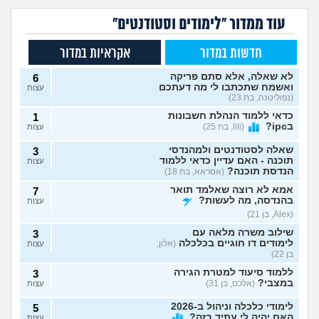
עוד ממדור "לימודים וסטודנטים"
חדשות במדור
אקראיות במדור
לא שאלה, אלא סתם פריקה
6
ואשמח שתכתבו לי מה דעתכם
עצות
(נפוליטנה, בת 23)
כדאי ללמוד הנהלת חשבונות
1
בipc?
(lili, בת 25)
עצות
שאלה לסטודנטים ולמהנדסי
3
תוכנה - האם עדיין כדאי ללמוד
עצות
הנדסת תוכנה?
(אסראא, בת 18)
אמא לא רוצה שאלמד תואר
7
בהנדסה, מה לעשות?
עצות
(Alex, בן 21)
שילוב משרה מלאה עם
3
לימודים דו חוגיים בכלכלה
(אלון,
עצות
בן 22)
ללמוד סיעוד למטרת הגירה
3
במצבי?
(אלכס, בן 31)
עצות
לימודי כלכלה וניהול ב-2026
5
האם יהיה לי עתיד בזה?
עצות