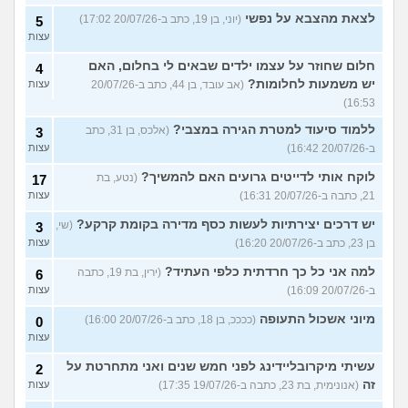
לצאת מהצבא על נפשי
(יוני, בן 19, כתב ב-20/07/26 17:02)
5
עצות
חלום שחוזר על עצמו ילדים שבאים לי בחלום, האם
4
יש משמעות לחלומות?
(אב עובד, בן 44, כתב ב-20/07/26
עצות
16:53)
ללמוד סיעוד למטרת הגירה במצבי?
(אלכס, בן 31, כתב
3
ב-20/07/26 16:42)
עצות
לוקח אותי לדייטים גרועים האם להמשיך?
(נטע, בת
17
21, כתבה ב-20/07/26 16:31)
עצות
יש דרכים יצירתיות לעשות כסף מדירה בקומת קרקע?
(שי,
3
בן 23, כתב ב-20/07/26 16:20)
עצות
למה אני כל כך חרדתית כלפי העתיד?
(ירין, בת 19, כתבה
6
ב-20/07/26 16:09)
עצות
מיוני אשכול התעופה
(ככככ, בן 18, כתב ב-20/07/26 16:00)
0
עצות
עשיתי מיקרובליידינג לפני חמש שנים ואני מתחרטת על
2
זה
(אנונימית, בת 23, כתבה ב-19/07/26 17:35)
עצות