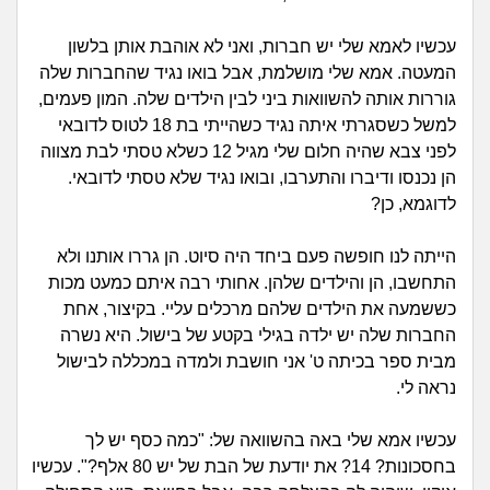
זוגיות
חיפוש שאלות
|
עכשיו לאמא שלי יש חברות, ואני לא אוהבת אותן בלשון
היריון ולידה
הרשמה
התחברות
המעטה. אמא שלי מושלמת, אבל בואו נגיד שהחברות שלה
גוררות אותה להשוואות ביני לבין הילדים שלה. המון פעמים,
הורות ומשפחה
למשל כשסגרתי איתה נגיד כשהייתי בת 18 לטוס לדובאי
לפני צבא שהיה חלום שלי מגיל 12 כשלא טסתי לבת מצווה
מתבגרים
הן נכנסו ודיברו והתערבו, ובואו נגיד שלא טסתי לדובאי.
לדוגמא, כן?
מהבקו"ם... ועד מתי?!
הייתה לנו חופשה פעם ביחד היה סיוט. הן גררו אותנו ולא
לימודים וסטודנטים
התחשבו, הן והילדים שלהן. אחותי רבה איתם כמעט מכות
כששמעה את הילדים שלהם מרכלים עליי. בקיצור, אחת
עבודה וקריירה
החברות שלה יש ילדה בגילי בקטע של בישול. היא נשרה
מבית ספר בכיתה ט' אני חושבת ולמדה במכללה לבישול
נראה לי.
חברים ואנשים
עכשיו אמא שלי באה בהשוואה של: "כמה כסף יש לך
בית, שכנים ושותפים
בחסכונות? 14? את יודעת של הבת של יש 80 אלף?". עכשיו