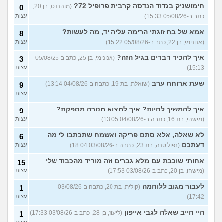
הנדסת בניין באריאל או סמי
3
חימושניק בגדוד הנדסה קרבית פרופיל 72?
(מוהנדס, בן 20,
0
שמעון?
(יותם, בן 23)
עצות
כתב ב-05/08/26 15:33)
עצות
אני מרגישה ממש תקועה, איך
3
אמא של בת זוגתי הרימה עליה יד, מה לעשות?
8
להתמודד?
(מאיה, בת 23)
עצות
(אנונימי, בן 22, כתב ב-05/08/26 15:22)
עצות
עוד שאלות חדשות במדור
איך להכיר חברים בגיל הזה?
(אנונימי, בן 25, כתב ב-05/08/26
3
15:13)
עצות
שעת ארוחת ערב
(שואלת, בת 19, כתבה ב-04/08/26 13:14)
9
עצות
איך להמשיך לחיות? איך למצוא מטרה מספקת?
9
(מישהי, בת 16, כתבה ב-04/08/26 13:05)
עצות
לא שאלה, אלא סתם פריקה ואשמח שתכתבו לי מה
6
דעתכם
(נפוליטנה, בת 23, כתבה ב-03/08/26 18:04)
עצות
אחותי שוכבת עם מלא גברים וזה מוריד מהכבוד שלי
15
(מישהו, בן 20, כתב ב-03/08/26 17:53)
עצות
לעבור מגוב ללוחמה
(קולית, בת 20, כתבה ב-03/08/26
1
17:42)
עצות
היי חייב שאלה לגבי אייפון
(ליעוז, בן 28, כתב ב-03/08/26 17:33)
1