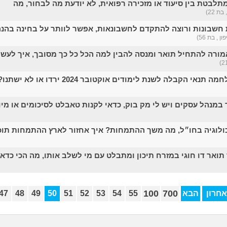
תלבטת בין סיעוד או מזכירה רפואית, לא יודעת מה לבחור, מה
בת 22)
חשבונות ורוצה להתקדם לחשבונאות, אפשר לוותר על בחינה בהנ
ון , בת 56)
ורה להתחיל תואר ומנסה להבין למה הכל כל כך מסובך, איך לעש
אי הקבלה לשנת לימודים אוקטובר 2024 ירדו או לא ישתנו?
במנהל עסקים ויש לי מק בוק, כדאי לקנות טאבלט לסיכומים או מי
לוגיה בחו״ל, מה משך ההתמחות? איך אחזור לארץ ההתמחות תוכ
ואר דו חוגי במזרח תיכון ומתבלט עם מי לשלב אותו, מה הכי כדאי
100
700
חרון
הבא
55
54
53
52
51
50
49
48
47