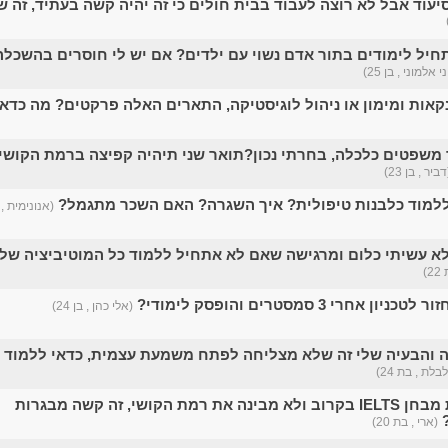
סיעוד אבל לא רוצה לעבוד בבית חולים כי זה יהיה קשה בעתיד, זה ש
חיל לימודים בתור אדם נשוי עם ילדים? אם יש לי חוסרים בהשכלה
י אלמוני , בן 25)
אות ומימון או ניהול לוגיסטיקה, התארים האלה פרקטים? מה כדאי
משפטים כלכלה, בחרתי נכון?תואר שני תיהיה קפיצה ברמת הקושי
דביר , בן 23)
ללמוד כלבנות טיפולית? איך השגרה? האם השכר מתגמל?
(אנונימית , בת
א עשיתי כלום ומרגישה שאם לא אתחיל ללמוד כל המוטיביציה שלי
)
אחרי 3 סמסטרים והופסק לימודי?
(אלי כהן , בן 24)
 והבעיה שלי זה שלא מצליחה לפתח משמעת עצמית, כדאי ללמוד
בלת , בת 24)
אמורה לעשות מבחן IELTS בקרוב ולא מבינה את רמת הקושי, זה קשה מבגרות
(ארי , בת 20)