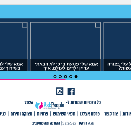
עלי בצורה
אמא שלי פוגעת בי כי לא הבאתי
אמא שלי לו
עשות?
עדיין ילדים לעולם. איך
בשידוך עם
להתמודד?
דופק,
(אנונימית, בת 29)
(אר
כל הזכויות שמורות ל-
2026
ודות
|
צור קשר
|
פרסם אצלנו
|
תנאי השימוש
|
פרטיות
|
מצוקה וחירום
|
נגי
צור קשר
|
פרסם אצלנו
|
תנאי שימוש
|
פרטיות
|
תגיות
|
מצוקה וחירום
|
Ask דורקס
Ask דורקס
|
Safe Sex
|
הקורנה ומה שמסביב