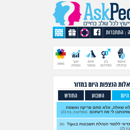
התחברות
|
פיננסי
בין
חיות
יוקר
גאווה
וכלכלה
הסדינים
מחמד
המחיה
לות הנצפות ה
יום
במדור
היום
השבוע
החודש
א שאלה, אלא סתם פריקה ואשמח
תכתבו לי מה דעתכם
(נפוליטנה, בת 23)
דאי ללמוד הנהלת חשבונות בipc?
(lili,
ת 25)