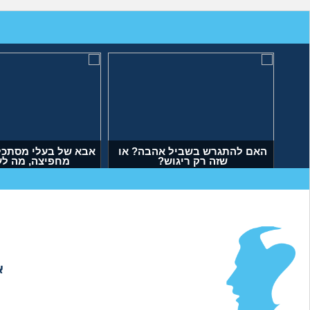
האם להתגרש בשביל אהבה? או
אבא של בעלי מסתכל 
שזה רק ריגוש?
מחפיצה, מה ל
(דנה, בת 35)
(ליה, בת 27)
א
אודות
|