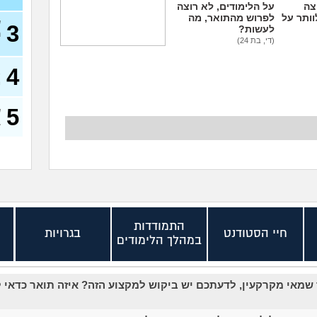
צה
על הלימודים, לא רוצה
וותר על
לפרוש מהתואר, מה
ש
3
לעשות?
ה
(די, בת 24)
בן הזוג החליט לעשות
עוד פסיכומטרי, זו סיבה
4
א
טובה להיפרד ממנו?
מ
(שימרית, בת 24)
5
ש
ב
התמודדות
חיי הסטודנט
בגרויות
במהלך הלימודים
ד שמאי מקרקעין, לדעתכם יש ביקוש למקצוע הזה? איזה תואר כדאי