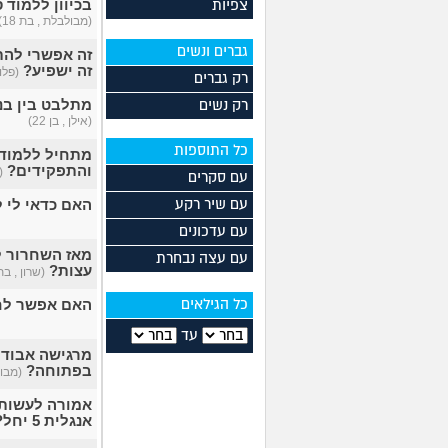
בכיוון ללמוד 
צפיות
(מבולבלת , בת 18)
גברים ונשים
זה אפשרי להת
זה ישפיע?
(פלונ
רק גברים
מתלבט בין בנק
רק נשים
(אילן , בן 22)
כל התוספות
מתחיל ללמוד 
והתפקידים?
(
עם סקרים
האם כדאי לי 
עם שיר רקע
עם עדכונים
מאז השחרור ל
עם עצה נבחרת
עצות?
(שרון , בת 22
האם אפשר לחזור לטכניון 
כל הגילאים
עד
מרגישה אבודה
בפתוחה?
(מבול
אנגלית 5 יחל?