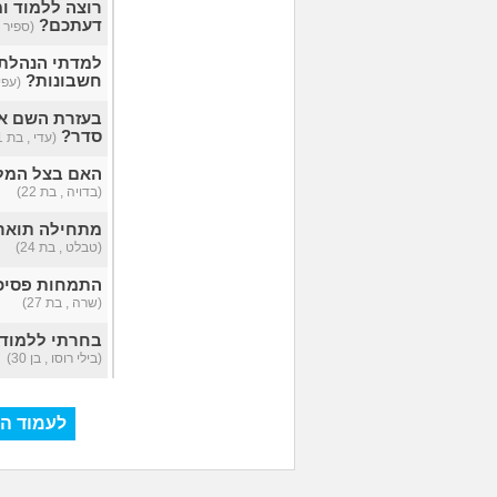
רוצה ללמוד ומ
דעתכם?
(ספיר , 
למדתי הנהלת 
חשבונות?
(עפיפ
בעזרת השם אמ
סדר?
(עדי , בת 21)
האם בצל המלחמה תנ
(בדויה , בת 22)
מתחילה תואר 
(טבלט , בת 24)
התמחות פסיכו
(שרה , בת 27)
בחרתי ללמוד ת
(בילי רוסו , בן 30)
לעמוד הא