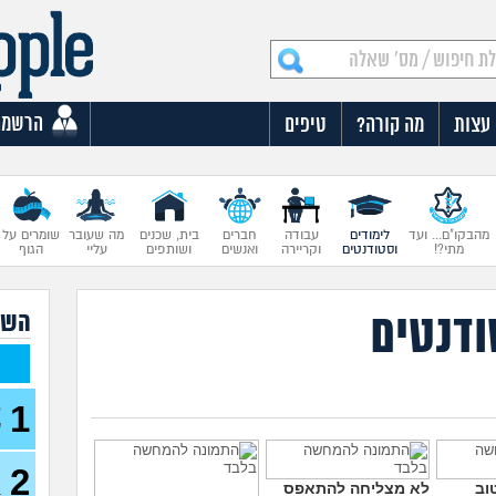
הרשמה
עצות
מה קורה?
טיפים
מהבקו"ם... ועד
לימודים
עבודה
חברים
בית, שכנים
מה שעובר
שומרים על
מתי?!
וסטודנטים
וקריירה
ואנשים
ושותפים
עליי
הגוף
ודנטים
השא
1
ל
ש
2
כ
וב
לא מצליחה להתאפס
ב