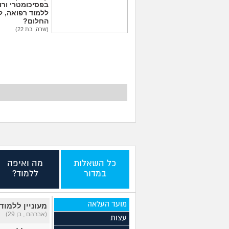
בפסיכומטרי ורו
ללמוד רפואה, ל
החלום?
(שרה, בת 22)
איך לשלב בין עבודה,
לימודים, תחביבים,
כושר, משפחה וזוגיות?
(אילון האלון, בן 23)
כל השאלות
מה ואיפה
במדור
ללמוד?
מועד העלאה
מעוניין ללמו
(אברהם , בן 29)
עצות