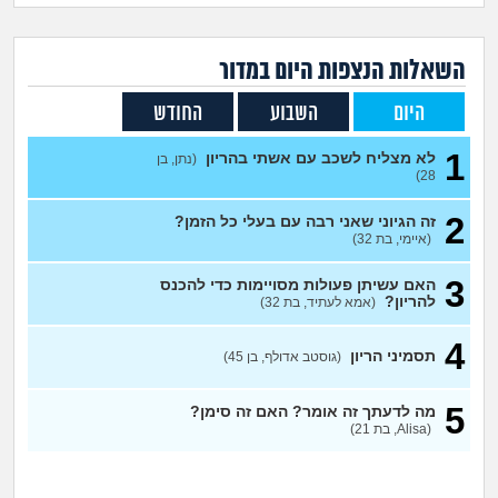
זוגיות
חיפוש שאלות
|
היריון ולידה
הרשמה
התחברות
השאלות הנצפות ה
יום
במדור
היום
השבוע
החודש
הורות ומשפחה
1
לא מצליח לשכב עם אשתי בהריון
(נתן, בן
מתבגרים
28)
2
זה הגיוני שאני רבה עם בעלי כל הזמן?
מהבקו"ם... ועד מתי?!
(איימי, בת 32)
לימודים וסטודנטים
3
האם עשיתן פעולות מסויימות כדי להכנס
להריון?
(אמא לעתיד, בת 32)
עבודה וקריירה
4
תסמיני הריון
(גוסטב אדולף, בן 45)
חברים ואנשים
5
מה לדעתך זה אומר? האם זה סימן?
(Alisa, בת 21)
בית, שכנים ושותפים