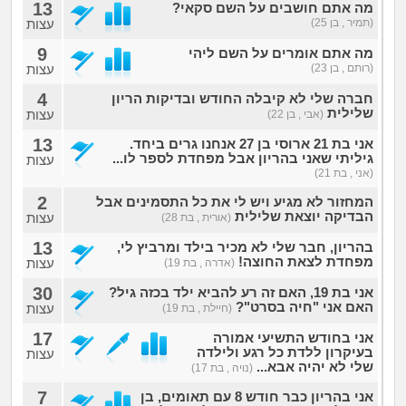
13
מה אתם חושבים על השם סקאי?
(תמיר , בן 25)
עצות
9
מה אתם אומרים על השם ליהי
(רותם , בן 23)
עצות
4
חברה שלי לא קיבלה החודש ובדיקות הריון
שלילית
עצות
(אבי , בן 22)
13
אני בת 21 ארוסי בן 27 אנחנו גרים ביחד.
גיליתי שאני בהריון אבל מפחדת לספר לו...
עצות
(אני , בת 21)
2
המחזור לא מגיע ויש לי את כל התסמינים אבל
הבדיקה יוצאת שלילית
עצות
(אורית , בת 28)
13
בהריון, חבר שלי לא מכיר בילד ומרביץ לי,
מפחדת לצאת החוצה!
עצות
(אדרה , בת 19)
30
אני בת 19, האם זה רע להביא ילד בכזה גיל?
האם אני "חיה בסרט"?
עצות
(חיילת , בת 19)
17
אני בחודש התשיעי אמורה
בעיקרון ללדת כל רגע ולילדה
עצות
שלי לא יהיה אבא...
(נויה , בת 17)
7
אני בהריון כבר חודש 8 עם תאומים, בן