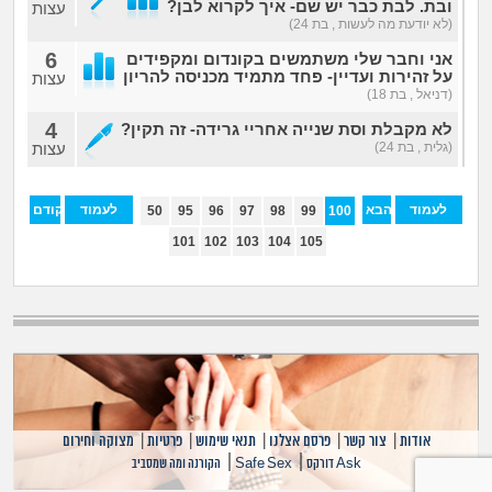
ובת. לבת כבר יש שם- איך לקרוא לבן?
עצות
(לא יודעת מה לעשות , בת 24)
6
אני וחבר שלי משתמשים בקונדום ומקפידים
על זהירות ועדיין- פחד מתמיד מכניסה להריון
עצות
(דניאל , בת 18)
4
לא מקבלת וסת שנייה אחריי גרידה- זה תקין?
(גלית , בת 24)
עצות
לעמוד
הבא
לעמוד
הקודם
50
95
96
97
98
99
100
האחרון
הראשון
101
102
103
104
105
אודות
|
צור קשר
|
פרסם אצלנו
|
תנאי שימוש
|
פרטיות
|
מצוקה וחירום
|
|
Ask דורקס
Safe Sex
הקורנה ומה שמסביב