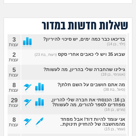
מה שעובר עליי
שומרים על הגוף
שאלות חדשות במדור
פיננסי וכלכלה
3
בדיכאו כבר כמה ימים, יש סיכוי להיריון?
(ילד , בן 14)
עצות
בין הסדינים
2
שבוע 35 ויש לי כאבים אחרי סקס
(רעות , בת 23)
עצות
חיות מחמד
5
גילינו שהחברה שלי בהריון, מה לעשות?
(אנונימי , בן 18)
עצות
יוקר המחיה
8
מה אתם חושבים על השם תלתן?
(סיגל , בת 38)
עצות
גאווה
29
בן 16: הכנסתי את חברה שלי להריון,
מפחדים לספר להורים, מה לעשות?
עצות
(מרקו , בן 16)
8
אני עומד להיות דוד! אבל מפחד
מהמחשבה של להחזיק תינוקת..
עצות
(עומר , בן 15)