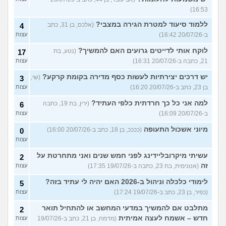
16:53)
ללמוד סיעוד למטרת הגירה במצבי?
(אלכס, בן 31, כתב
4
ב-20/07/26 16:42)
עצות
לוקח אותי לדייטים גרועים האם להמשיך?
(נטע, בת
17
21, כתבה ב-20/07/26 16:31)
עצות
יש דרכים יצירתיות לעשות כסף מדירה בקומת קרקע?
(שי,
3
בן 23, כתב ב-20/07/26 16:20)
עצות
למה אני כל כך חרדתית כלפי העתיד?
(ירין, בת 19, כתבה
6
ב-20/07/26 16:09)
עצות
מיוני אשכול התעופה
(ככככ, בן 18, כתב ב-20/07/26 16:00)
0
עצות
עשיתי מיקרובליידינג לפני חמש שנים ואני מתחרטת על
2
זה
(אנונימית, בת 23, כתבה ב-19/07/26 17:35)
עצות
לימודי כלכלה וניהול ב-2026 האם יהיה לי עתיד בזה?
5
(כפיר, בן 23, כתב ב-19/07/26 17:24)
עצות
מתלבט אם להמשיך במדעי המחשב או להתחיל תואר
2
חדש – אשמח לעצה אמיתית
(מדמח, בן 21, כתב ב-19/07/26
עצות