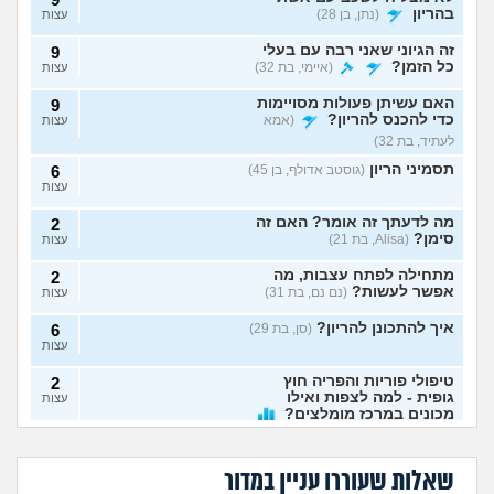
בהריון
(נתן, בן 28)
עצות
זה הגיוני שאני רבה עם בעלי
9
כל הזמן?
(איימי, בת 32)
עצות
האם עשיתן פעולות מסויימות
9
כדי להכנס להריון?
(אמא
עצות
לעתיד, בת 32)
תסמיני הריון
(גוסטב אדולף, בן 45)
6
עצות
מה לדעתך זה אומר? האם זה
2
סימן?
(Alisa, בת 21)
עצות
מתחילה לפתח עצבות, מה
2
אפשר לעשות?
(נם נם, בת 31)
עצות
איך להתכונן להריון?
(סן, בת 29)
6
עצות
טיפולי פוריות והפריה חוץ
2
גופית - למה לצפות ואילו
עצות
מכונים במרכז מומלצים?
יש לו אחים ואמא עם
עברתי 3 הפלות,
(רוני, בת 34)
פיגור שכלי, לבצע
אנחנו מיואשים, יש
בהריון אבל לא בטוחה
בהריון ומרגישה
הפלה?
מישהי שעברה
חתונה בהריון?
(בר, בת 32)
5
בכלל שרוצה עוד ילד,
שברית מילה זה מנהג
פונדקאות?
שאלות שעוררו עניין במדור
מה יכולות להיות
מיותר ומיושן.
עצות