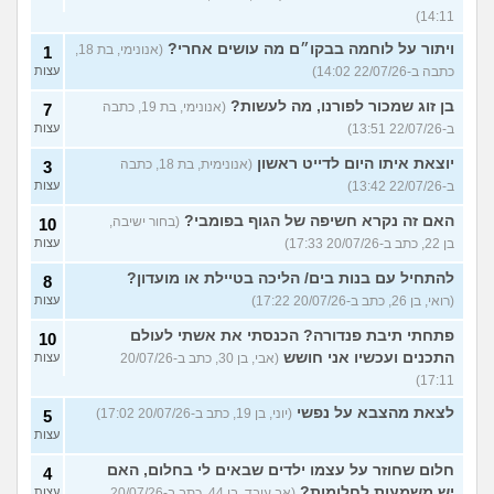
14:11)
ויתור על לוחמה בבקו״ם מה עושים אחרי?
(אנונימי, בת 18,
1
כתבה ב-22/07/26 14:02)
עצות
בן זוג שמכור לפורנו, מה לעשות?
(אנונימי, בת 19, כתבה
7
ב-22/07/26 13:51)
עצות
יוצאת איתו היום לדייט ראשון
(אנונימית, בת 18, כתבה
3
ב-22/07/26 13:42)
עצות
האם זה נקרא חשיפה של הגוף בפומבי?
(בחור ישיבה,
10
בן 22, כתב ב-20/07/26 17:33)
עצות
להתחיל עם בנות בים/ הליכה בטיילת או מועדון?
8
(רואי, בן 26, כתב ב-20/07/26 17:22)
עצות
פתחתי תיבת פנדורה? הכנסתי את אשתי לעולם
10
התכנים ועכשיו אני חושש
(אבי, בן 30, כתב ב-20/07/26
עצות
17:11)
לצאת מהצבא על נפשי
(יוני, בן 19, כתב ב-20/07/26 17:02)
5
עצות
חלום שחוזר על עצמו ילדים שבאים לי בחלום, האם
4
יש משמעות לחלומות?
(אב עובד, בן 44, כתב ב-20/07/26
עצות