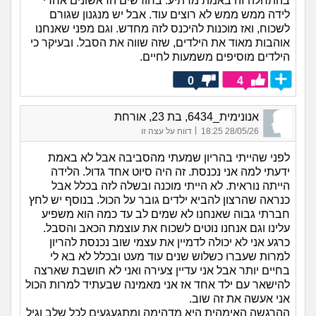
בהתחלה זה באמת מרתיע. בחודשים הראשונים אחרי
לידה ממש ממש לא רוצים עוד. אבל יש מנגנון שגורם
לשכוח, ואז מוכנות להיכנס לזה מחדש. וגם מפני שאנחנו
אוהבות מאוד את הילדים, שזה שווה את הסבל. ובעיקר כי
הילדים מוסיפים משמעות לחיים.
0
4
אנונימית_6434, בת 23, אורחת
|
28/05/26 18:25
דווח על עצה זו
לפני שהייתי בהריון שמעתי מהסביבה אבל לא באמת
ידעתי למה אני נכנסת. זה היה סיוט אחד גדול. הלידה
הייתה נוראית. לא הייתי מוכנה ובשלה לזה בכלל אבל
כנראה שהרצון להביא ילדים גובר על הכול. בנוסף יש לחץ
חברתי גבוה שאנחנו לא שמים לב עד כמה הוא משפיע
עלינו וגם אנחנו נוטים לשכוח את עוצמת הכאב והסבל.
כרגע אני לא יכולה לדמיין את עצמי שוב נכנסת להריון
למרות שעברו כשלוש שנים עוד מעט ובכלל לא בא לי
בחיים יותר אבל אני עדיין צעירה ואני לא חושבת שארצה
להישאר עם ילד אחד אז אני מאמינה שבעתיד למרות הכול
אני אעשה את זה שוב.
ההרגשה האימהית היא מדהימה ומתגעגעים לכל שלב וגיל