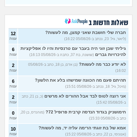
הריון לא מתוכנן, איך כדאי לי
10
להתנהל?
(סנורקה, בת 38)
עצות
האם היא בהריון מזה?
(אנונימי,
5
שאלות חדשות ב
בן 18)
עצות
אפשר עזרה בנושא הקצבאות
2
חברה שלי חושבת שאני קמצן, מה לעשות?
12
והזכאות שלאחר הלידה?
עצות
(ליאור, גיל: 23, נכתב ב-05/08/26 16:22)
עצות
(אלהלי, בת 25)
רק בנות ברצינות - מה קורה
גיליתי שבן זוגי היה בעבר עם טרנסיות והיו לו אפליקציות
1
6
אם אני מפספסת גלולה?
עצות
להיכרויות גברים
(שושנה, בת 37, כתבה ב-05/08/26 16:13)
עצות
(אבולבה, בת 18)
לא יודע כבר מה לעשות?
(בן אדם, בן 18, כתב ב-05/08/26
2
למה הטבע אכזרי בנוגע
11
לפוריות וליופי של האישה?
עצות
16:02)
עצות
(למה???, בת 26)
תהיתם פעם מה הכוונה שמישהו בלע את הלשון?
6
מה אתם חושבים על הריון בגיל
4
(מיכל, גיל: 18, נכתב ב-05/08/26 15:51)
עצות
צעיר?
(אקליפטוס 33, בת 22)
עצות
אני רוצה לטוס לבד אבל ההורים לא מרשים
(כ, בן 21, כתב
2
הריון של אישה נמשך בדיוק 9
4
ב-05/08/26 15:42)
עצות
חודשים, או לפעמים 10
עצות
חודשים, 8 חודשים, וכו?
חימושניק בגדוד הנדסה קרבית פרופיל 72?
(מוהנדס, בן 20,
0
(הריון של אישה, בן 28)
כתב ב-05/08/26 15:33)
עצות
האם זה הריון?
(Noga, בת 20)
4
עצות
אמא של בת זוגתי הרימה עליה יד, מה לעשות?
10
(אנונימי, בן 22, כתב ב-05/08/26 15:22)
עצות