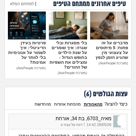
טיפים אחרונים ממתחם הטיפים
מה שעובר עליי
|
למתחם המלא
הוספת טיפ
שומרים על הגוף
פיננסי וכלכלה
מדברים על זה
בלי מסגרות ובלי
פרטיות בעידן
פתוח: 5 מיתוסים
שגרה: איך שומרים
הדיגיטלי: איך
בין הסדינים
על צעצועי מין
על שנת הילדים
לשמור על אנונימיות
שהגיע הזמן לנפץ
בחופש הגדול -
בלי לוותר על
ומצילים את השפיות
אמינות?
(מערכת AskPeople)
חיות מחמד
של ההורים?
(מערכת AskPeople)
(מערכת AskPeople)
יוקר המחיה
עצות הגולשים (
6
)
גאווה
כיצד להציג?
מהאהודות
מהפחות אהודות
מהחדשות
מאיה_6703, בת 34, אורחת
|
28/05/26 14:42
דווח על עצה זו