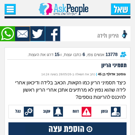
עמוד הבית
שאל שאלה
היריון ולידה
שאלות חדשות
15
6
13778
אנשים צפו,
כתבו עצות, ו-
דרגו את העצות.
שאלות שעוררו עניין
תסמיני הריון
עצות חדשות
גוסטב אדולף בן 45
|
כתב את השאלה ב-28/05/26 בשעה 14:24
כיצד תסמיני הריון כמו הקאות, הכאב בלידה ודיכאון אחרי
מה קורה כאן?
לידה שהוא נפוץ לא מרתיעים אתכן אחרי הריון ראשון
להיכנס להריונות נוספים?
מתחם הטיפים
הזמן
דווח
עקוב
נהל
מדורים