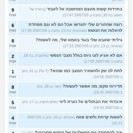
בחרדות קשות מעצם המחשבה על לעבוד
(בחורה של
9
חופש, בת 30, כתבה ב-29/07/26 17:47)
עצות
רוצה שההורים שלי יתגרשו אבל הם לא וגם מפחדת
6
להעלות את הנושא
(אנונימית, בת 23, כתבה ב-29/07/26 17:36)
עצות
גיליתי שאבא שלי בוגד באמא שלי, מה לעשות?
8
(אנונימי, בן 13, כתב ב-29/07/26 17:25)
עצות
אם לא אגיע לצו גיוס בגלל מצבי הנפשי
(מלשבית, בת 18,
2
כתבה ב-29/07/26 17:05)
עצות
לתת לה זמן ולהשאיר המצב כמו שהוא?
(Flo-T, בן 41, כתב
1
ב-29/07/26 16:56)
עצות
תדירות סקס, מה אפשר לעשות?
(נשוי, בן 28, כתב
8
ב-29/07/26 16:45)
עצות
איבדתי את הבתולים על נערת ליווי
(סתם מישהו, בן 17, כתב
5
ב-29/07/26 16:34)
עצות
לעשות קרחת ולשים פאה
(אנונימי, בן 20, כתב ב-29/07/26
4
16:23)
עצות
איך להתמודד עם ההשלכות של התקף פסיכוטי?
(ג'וני, בן