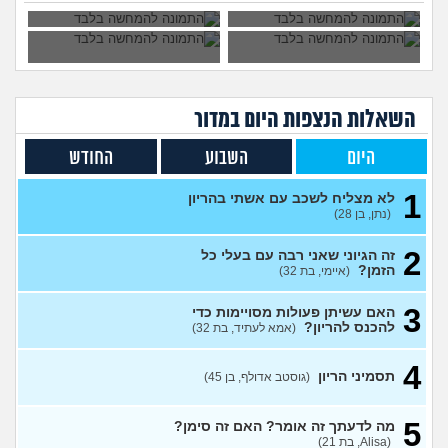
ההשלכות?
דעתכם?
היחידה מה"חבורת בנות"
17
שבהריון. עצובה מזה
עצות
(נונימית, בת 31)
נכנסתי להיריון, מה לעשות?
13
(מילה, בת 17)
עצות
השאלות הנצפות ה
יום
במדור
כמה זה עולה לעשות הפלה?
7
(בדוי, בת 20)
עצות
היום
השבוע
החודש
המלצה למדריכה או סדנה של
3
שיטת המודעות לפוריות?
עצות
1
לא מצליח לשכב עם אשתי בהריון
(אנונימית, בת 29)
(נתן, בן 28)
נבהלתי מאיך שהעוברית שלי
11
נראית באולטרסאונד, עד כמה
2
עצות
זה הגיוני שאני רבה עם בעלי כל
זה משקף את המציאות?
הזמן?
(איימי, בת 32)
(לילי, בן 34)
3
לא יודעת ממי נכנסתי להיריון,
האם עשיתן פעולות מסויימות כדי
17
מה לעשות?
להכנס להריון?
(מעיין, בת 23)
(אמא לעתיד, בת 32)
עצות
בדיקת זרע לפני טיפולי פוריות,
3
4
איך זה עובד?
(אליאנה, בת 28)
עצות
תסמיני הריון
(גוסטב אדולף, בן 45)
נערת ליווי טוענת שיש לי בן
19
ממנה
5
(צעיר26, בן 26)
עצות
מה לדעתך זה אומר? האם זה סימן?
(Alisa, בת 21)