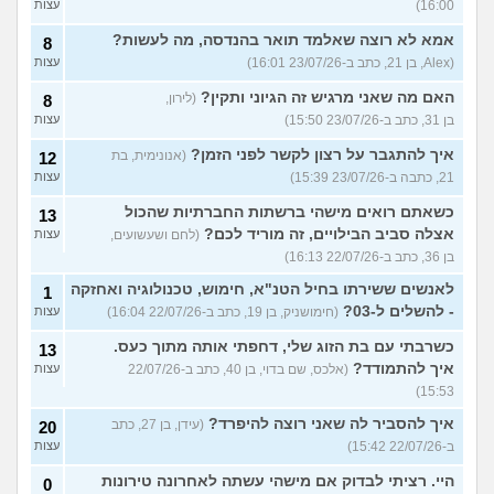
16:00)
עצות
אמא לא רוצה שאלמד תואר בהנדסה, מה לעשות?
8
(Alex, בן 21, כתב ב-23/07/26 16:01)
עצות
האם מה שאני מרגיש זה הגיוני ותקין?
(לירון,
8
בן 31, כתב ב-23/07/26 15:50)
עצות
איך להתגבר על רצון לקשר לפני הזמן?
(אנונימית, בת
12
21, כתבה ב-23/07/26 15:39)
עצות
כשאתם רואים מישהי ברשתות החברתיות שהכול
13
אצלה סביב הבילויים, זה מוריד לכם?
(לחם ושעשועים,
עצות
בן 36, כתב ב-22/07/26 16:13)
לאנשים ששירתו בחיל הטנ"א, חימוש, טכנולוגיה ואחזקה
1
- להשלים ל-03?
(חימושניק, בן 19, כתב ב-22/07/26 16:04)
עצות
כשרבתי עם בת הזוג שלי, דחפתי אותה מתוך כעס.
13
איך להתמודד?
(אלכס, שם בדוי, בן 40, כתב ב-22/07/26
עצות
15:53)
איך להסביר לה שאני רוצה להיפרד?
(עידן, בן 27, כתב
20
ב-22/07/26 15:42)
עצות
היי. רציתי לבדוק אם מישהי עשתה לאחרונה טירונות
0