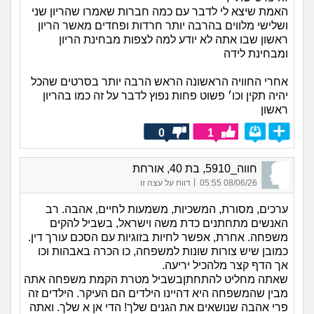
האמת שיצא לי לדבר עם כמה חברות שאמרו שהריון שני
ושלישי מלווים בהרבה יותר חרדות ופחדים מאשר הריון
ראשון שבו אתה לא יודע למה לצפות מבחינת הריון
ומבחינת לידה
אחרי החוויה הראשונה הראש הרבה יותר בסרטים שהכל
יהיה תקין וכו׳ פשוט פחות נפוץ לדבר על זה כמו בהריון
ראשון
0
1
חווה_5910, בת 40, אורחת
|
08/06/26 05:55
דווח על עצה זו
ערכים, מסורת, המשכיות, משמעות לחיים, אהבה. רב
האנשים מתחתנים כדת משה וישראל, בשביל להקים
משפחה. אחרת, אפשר לחיות בזוגיות עם הסכם עורך דין.
כמובן שיש צורות שונות למשפחה, כו הכרה באבהות וכו
אך הדף קצר מלהכיל יריעה.
שאתה מחליט להתחתןבשביל מטרת הקמת משפחה אתה
מבין שהמשפחה היא דהיינו הילדים הם העיקר. הילדים זה
פרי אהבה שנושאים את הגנים שלך! הדי אן א שלך. ואתה