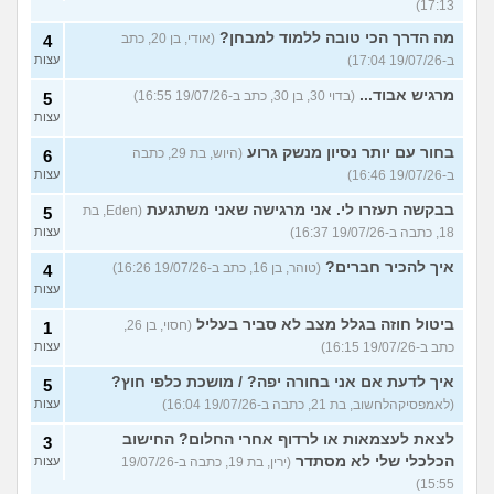
17:13)
מה הדרך הכי טובה ללמוד למבחן?
(אודי, בן 20, כתב
4
ב-19/07/26 17:04)
עצות
מרגיש אבוד...
(בדוי 30, בן 30, כתב ב-19/07/26 16:55)
5
עצות
בחור עם יותר נסיון מנשק גרוע
(היוש, בת 29, כתבה
6
ב-19/07/26 16:46)
עצות
בבקשה תעזרו לי. אני מרגישה שאני משתגעת
(Eden, בת
5
18, כתבה ב-19/07/26 16:37)
עצות
איך להכיר חברים?
(טוהר, בן 16, כתב ב-19/07/26 16:26)
4
עצות
ביטול חוזה בגלל מצב לא סביר בעליל
(חסוי, בן 26,
1
כתב ב-19/07/26 16:15)
עצות
איך לדעת אם אני בחורה יפה? / מושכת כלפי חוץ?
5
(לאמפסיקהלחשוב, בת 21, כתבה ב-19/07/26 16:04)
עצות
לצאת לעצמאות או לרדוף אחרי החלום? החישוב
3
הכלכלי שלי לא מסתדר
(ירין, בת 19, כתבה ב-19/07/26
עצות
15:55)