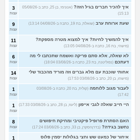
עוד שאלות חדשות במדור
איך להכיר חברים בגיל הזה?
(אנונימי, בן 25, כתב ב-05/08/26
3
15:13)
עצות
שעת ארוחת ערב
(שואלת, בת 19, כתבה ב-04/08/26 13:14)
9
עצות
איך להמשיך לחיות? איך למצוא מטרה מספקת?
11
(מישהי, בת 16, כתבה ב-04/08/26 13:05)
עצות
לא שאלה, אלא סתם פריקה ואשמח שתכתבו לי מה
6
דעתכם
(נפוליטנה, בת 23, כתבה ב-03/08/26 18:04)
עצות
אחותי שוכבת עם מלא גברים וזה מוריד מהכבוד שלי
14
(מישהו, בן 20, כתב ב-03/08/26 17:53)
עצות
לעבור מגוב ללוחמה
(קולית, בת 20, כתבה ב-03/08/26
1
17:42)
עצות
היי חייב שאלה לגבי אייפון
(ליעוז, בן 28, כתב ב-03/08/26 17:33)
1
עצות
האם הסתרת פרופיל פיקטיבי ומחיקת חיפושים
8
נחשב בגידה?
(בדרןהסקרן, בן 33, כתב ב-03/08/26 17:24)
עצות
איחור של כמעט שש וחצי בגלולות יסמין פלוס
1