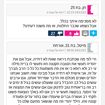
חן, בת 25
|
24/12/22 22:23
דווח על עצה זו
לא מסכימה איתך בכלל.
אבל נשמע שכבר החלטת, אז מה משנה דעתינו?
27
8
מייטל, בת 31, אורחת
|
26/12/22 08:50
דווח על עצה זו
היי לפי מה שכתבת ניראה שאת לא דתייה, אבל אם את
יהודיה תעשי את הטובה הקטנה הזו ותעשי לו ברית מילה
עי רב ולא רופא כי אז אין פה משמעות כל כל כי הרב מברך
על זה, אני אישית לא דתייה אבל מבינה שזה חשוב ואנחנו
יהודים ושונים מכולם וזה הדבר שמייחד אותנו, וגם ערבים
עושים בגיל 13 ההבדל ביננו שאצלנו עושים בגיל 8 ימים עי
רב וזה בריאותית טוב לתינוק וגם אם עושים את המצווה אז
עד הסוף, בבקשה תעשי עי רב אם לא באלך הוצאות פשוט
תקחי רב ועשרה גברים שיעמדו שם בתור עדים וסעודה
קטנה וזהו. הילד יהודי וזה מה שנשאר מהעם שלנו כל