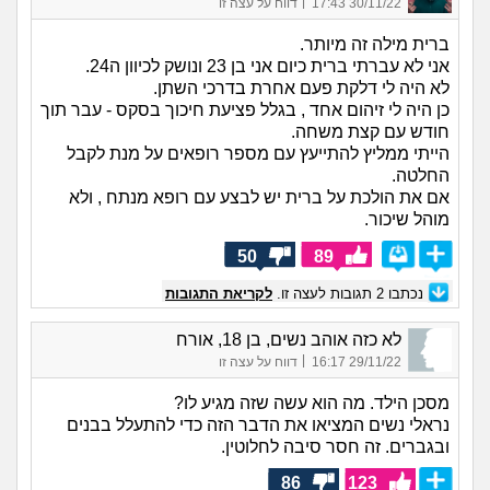
|
30/11/22 17:43
דווח על עצה זו
ברית מילה זה מיותר.
אני לא עברתי ברית כיום אני בן 23 ונושק לכיוון ה24.
לא היה לי דלקת פעם אחרת בדרכי השתן.
כן היה לי זיהום אחד , בגלל פציעת חיכוך בסקס - עבר תוך
חודש עם קצת משחה.
הייתי ממליץ להתייעץ עם מספר רופאים על מנת לקבל
החלטה.
אם את הולכת על ברית יש לבצע עם רופא מנתח , ולא
מוהל שיכור.
50
89
נכתבו
2
תגובות לעצה זו.
לקריאת התגובות
לא כזה אוהב נשים, בן 18, אורח
|
29/11/22 16:17
דווח על עצה זו
מסכן הילד. מה הוא עשה שזה מגיע לו?
נראלי נשים המציאו את הדבר הזה כדי להתעלל בבנים
ובגברים. זה חסר סיבה לחלוטין.
86
123