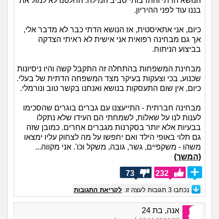
הנושא הדתי והתרבותי סביב המילה. החלטנו לא למול את
בננו עוד לפני ההיריון.
כיום, אני אתאיסטית, אז הנושא הדתי כבר לא מדבר אלי,
אך גם מבחינה רפואית אני אישית לא ראיתי הצדקה
בביצוע הניתוח.
מבחינת המשפחות בהתחלה זה התקבל קשה והיו ניסיונות
שכנוע, בכי וצעקות בעיקר מצד המשפחה הדתית של בעלי.
כיום, אין שום התעסקות בנושא ואנחנו בקשר טוב ונורמלי.
מבחינה חברתית - התייעצנו עם גברים בוגרים שהסכימו
לענות לנו על שאלות, לשמחתי הם העידו שלא נתקלו
בבעיות אלא יותר בסקרנות מגברים אחרים. כמובן שזה
גם תלוי באופי הילד ואם יחפשו על מה לצחוק עליו ימצאו
משהו - משקפיים, גשר, גובה, משקל וכו'. אני מקווה...
(המשך)
73
232
נכתבו
3
תגובות לעצה זו.
לקריאת התגובות
אנה, בת 24