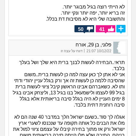
לא הייתי רוצה בגיל מבוגר יותר.
זה בריא יותר, יפה יותר ונקי יותר.
והתשובה שלי היא לא מסיבות דת בכלל.
50
41
פלוני, בן 29, אורח
|
10/12/22 21:07
דווח על עצה זו
תראי..הבחירה לעשות לבנך ברית היא שלך ושל בעלך
בלבד.
אני לא אתן לך כאן עצה למה כן לעשות ברית..משום
שהסיבה ללמה כן לעשות זה אך ורק בגלל עניין יהודי ודתי
ותו לא. כשאברהם אבינו הראשון קיבל ציווי לעשות ברית
בגיל 99 לעצמו ולישמעאל בנו בגיל 13, וליצחק אבינו בגיל
8 ימים העניין לא היה בגלל סיבה בריאותית אלא בגלל
סיבה רוחנית דתית בלבד.
אגלה לך סוד..כשעם ישראל הלך במדבר 40 שנה הם לא
מלו את הבנים כל אותה תקופה עד שנכנסו לשערי ארץ
ישראל ורק אז מתוך בחירה קיבלו על עצמם ציווי למול את
בניהם. הסיבה שלא מלו הייתה סיבה בריאותית משום