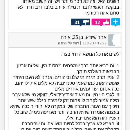
השנים האלו וזה לא דבר מיותר וישן זה חשוב מאוד!!
בבקשה תעשי לו ברית מילה עי רב בלבד ורב חרדי לא
סתם איזה רפורמי
31
12
אחד שיודע, בן 25, אורח
|
14/12/22 11:42
דווח על עצה זו
לשים את כל הנושא הדתי בצד.
1. זה בריא יותר בכך שמפחית מחלות מין, ועל זה ארגון
הבריאות העולמי תומך.
2. עניין תרבותי זהותי שלנו כיהודים. אנחנו לא העם היחיד
שעושה זאת. כמו שעמי סקנדינביה לא מלים את ילדיהם,
ככה אנחנו ועוד עמים אחרים מלים.
3. לגבי חיי מין, זה מאוד אינדיבידואלי. דווקא מי שלא עבר
מילה אמור לקחת לו פחות זמן לגמירה בגלל שיש יותר
חיכוך עם העור. החברה שלי במקרה לא יהודייה ככה שהיא
בעצמה אומרת שהיא הרבה יותר מעדיפה נימול. שוב כל
העניין הזה הוא אינדיבידואלי.
4. הצבא לא צריך בכלל להיות משוואה. זה שהחברה
מקבלת את השונה, הכל טוב ונחמד כשזה ביום יום בין