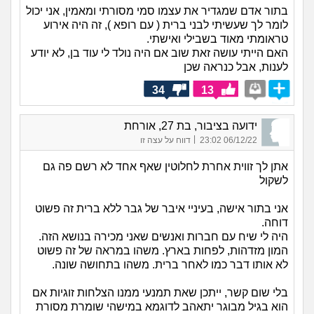
בתור אדם שמגדיר את עצמו סמי מסורתי ומאמין, אני יכול
לומר לך שעשיתי לבני ברית ( עם רופא ), זה היה אירוע
טראומתי מאוד בשבילי ואישתי.
האם הייתי עושה זאת שוב אם היה נולד לי עוד בן, לא יודע
לענות, אבל כנראה שכן
34
13
ידועה בציבור, בת 27, אורחת
|
06/12/22 23:02
דווח על עצה זו
אתן לך זווית אחרת לחלוטין שאף אחד לא רשם פה גם
לשקול
אני בתור אישה, בעיניי איבר של גבר ללא ברית זה פשוט
דוחה.
היה לי שיח עם חברות ואנשים שאני מכירה בנושא הזה.
המון מזדהות, לפחות בארץ. משהו במראה של זה פשוט
לא אותו דבר כמו לאחר ברית. משהו בתחושה שונה.
בלי שום קשר, ייתכן שאת תמנעי ממנו הצלחות זוגיות אם
הוא בגיל מבוגר יתאהב לדוגמא במישהי שומרת מסורת