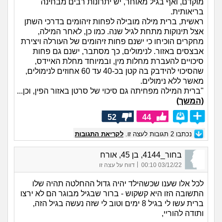
מוקדם, ואף בגיל מאוחר, יש יתרונות רבים מבחינה
בריאותית.
ראשית, ברית מילה מובילה לפחות זיהומים בדרכי השתן
אצל תינוקות מתחת לגיל שנה. כמו כן, לאחר המילה,
מחקרים הוכיחו כי ישנם פחות זיהומים של העורלה ויצירת
אבצסים באזור. לנימולים, כך מסתבר, ישנם גם פחות
סיכויים להעברת מחלות מין, ובמיוחד מחלת האיידס,
שהסיכוי להידבק בה קטן בכ-40 עד 60 אחוזים לנימולים,
מאשר ללא נימולים.
"ברית המילה מפחיתה גם סיכוי של סרטן באזור הפין, וכן...
(המשך)
52
44
נכתבו
2
תגובות לעצה זו.
לקריאת התגובות
בחור_4144, בן 45, אורח
|
03/12/22 00:10
דווח על עצה זו
לכל אלו שענו שכשהילד יהיה גדול ההחלטה תהיה שלו
התשובה הזו היא קשקוש - ברור שבגיל מבוגר הם לא ירצו
ברית עשו לי בגיל 8 ימים וטוב לי שזה נעשה בגיל הזה,
ותודה להוריי,