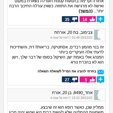
אחורה וקדימה בתנועות קטנות העורלה נשארת במקום
ואישה לא מרגישה את התזוזה. כשאין עורלה החיכוך הרבה
יותר...
(המשך)
35
14
צבימוב, בת 20, אורחת
|
20/12/22 01:46
דווח על עצה זו
זה בנוי מהמון רבדים, אסתטיקה, בריאות!! דת, והשתייכות
לדעתי אלה העיקריים ביותר
המנהג אולי באמת ישן, השיקול בסופו של דבר שלך, וישן
הוא לא בהכרח נורא
בחרתי להציג את המייל לשואלת השאלה
27
5
אחד_8490, בן 20, אורח
|
30/12/22 23:22
דווח על עצה זו
ממליץ שכן, כאשר רופא הוא זה שיבצע.
משמעות ההחלטה שלא לעשות ברית היא שהוא יהיה חריג