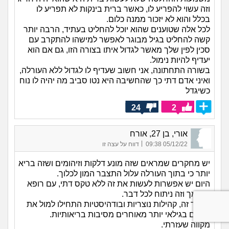
וזה עשוי להפריע לו, כאשר ברית בינקות לא תפריע לו
בכלל והוא לא יזכור ממנה כלום.
לכל אלה שטוענים שהוא יוכל להחליט בעתיד, הרבה יותר
קשה להחליט בגיל מבוגר לאפשר למישהו להתקרב עם
סכין לפין שלך מאשר לגדול איתו בצורה הזו, גם אם הוא
יעדיף להיות נימול.
בשורה התחתונה, אני חשוב שעדיף לו לגדול ללא העורלה,
ואיני אדם דתי כך שהחשיבה היא נטו סביב מה יהיה לו נוח
כשיגדל
24
2
אורי, בן 27, אורח
|
05/12/22 09:38
דווח על עצה זו
יש מחקרים שמראים שזה מונע דלקות וזיהומים ושזה בריא
יותר כי בתוך העורלה עלול התצבר המון לכלוך.
היום יש אפשרות לעשות את זה ללא טקס דתי, עם רופא
מוסמך וזה ניתוח לכל דבר.
מלבד זה, קהילות נוצריות ובודהיסטיות התחילו למול את
בניהם בגילאי יותר מאוחרים מסיבות בריאותיות.
מקווה שעזרתי.