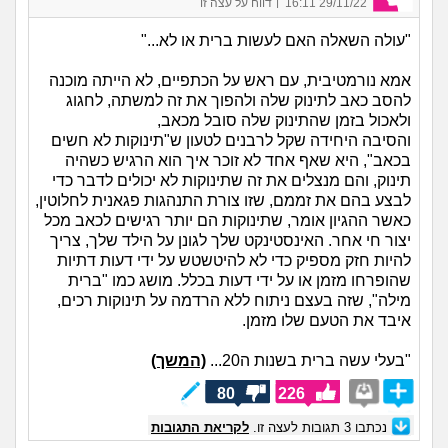
|
29/11/22 16:11
דווח על עצה זו
"עולה השאלה האם לעשות ברית או לא..."
אמא נורמטיבית, עם ראש על הכתפיים, לא הייתה מוכנה
להסב כאב לתינוק שלה ולהפוך את זה למשתה, לחגוג
ולאכול בזמן שהתינוק שלה סובל מכאב,
והסיבה היחידה שקל לרבנים לטעון ש"תינוקות לא חשים
בכאב", היא שאף אחד לא זוכר איך הוא הרגיש כשהיה
תינוק, והם מנצלים את זה שתינוקות לא יכולים לדבר כדי
לבצע בהם את זממם, שזו צורת התנהגות פגאנית לחלוטין,
כאשר ההגיון אומר, שתינוקות הם יותר רגישים לכאב מכל
יצור חי אחר. האינסטינקט שלך לגונן על הילד שלך, צריך
להיות חזק מספיק כדי לא להיטשטש על ידי דעות דתיות
שהופרחו מזמן או על ידי דעות בכלל. מושג כמו "ברית
מילה", שזה בעצם ניתוח ללא הרדמה על תינוקות רכים,
איבד את הטעם שלו מזמן.
"בעלי עשה ברית בשנות ה20...
(המשך)
80
226
נכתבו
3
תגובות לעצה זו.
לקריאת התגובות