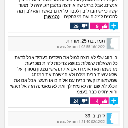
אנשים. אבל ברגע שהוא ירצה בת/בן זוג, יהיה לו מאוד
קשה כי יש הבדל בין לכבד כל אדם באשר הוא לבין מה
להכניס למיטה ועם מי להקים...
(המשך)
29
9
תמר, בת 25, אורחת
|
16/12/22 03:55
דווח על עצה זו
בן הזוג שלי לא רוצה למול את הילדים בעתיד אבל לדעתי
כל השאלות שעולות בנושא צריכות להיות מוכרעות
מהנשמה זאת אומרת אם את תרגישי מצפון מטורף על
שלא עשית ברית מילה ולא המשכת את המנהג
שמשמעותו קשר ברית עם אלוהים אז תעשי אבל אם את
הכלל לא שם וזה לא מזיז לך ואת לא מאמינה הזה אל תעשי
והוא יחליט כבר בעצמו
24
4
לירן, בן 39
|
02/12/22 21:40
דווח על עצה זו