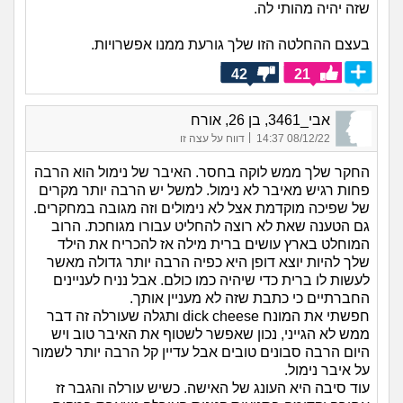
שזה יהיה מהותי לה.
בעצם ההחלטה הזו שלך גורעת ממנו אפשרויות.
42
21
אבי_3461, בן 26, אורח
|
08/12/22 14:37
דווח על עצה זו
החקר שלך ממש לוקה בחסר. האיבר של נימול הוא הרבה
פחות רגיש מאיבר לא נימול. למשל יש הרבה יותר מקרים
של שפיכה מוקדמת אצל לא נימולים וזה מגובה במחקרים.
גם הטענה שאת לא רוצה להחליט עבורו מגוחכת. הרוב
המוחלט בארץ עושים ברית מילה אז להכריח את הילד
שלך להיות יוצא דופן היא כפיה הרבה יותר גדולה מאשר
לעשות לו ברית כדי שיהיה כמו כולם. אבל נניח לעניינים
החברתיים כי כתבת שזה לא מעניין אותך.
חפשתי את המונח dick cheese ותגלה שעורלה זה דבר
ממש לא הגייני, נכון שאפשר לשטוף את האיבר טוב ויש
היום הרבה סבונים טובים אבל עדיין קל הרבה יותר לשמור
על איבר נימול.
עוד סיבה היא העונג של האישה. כשיש עורלה והגבר זז