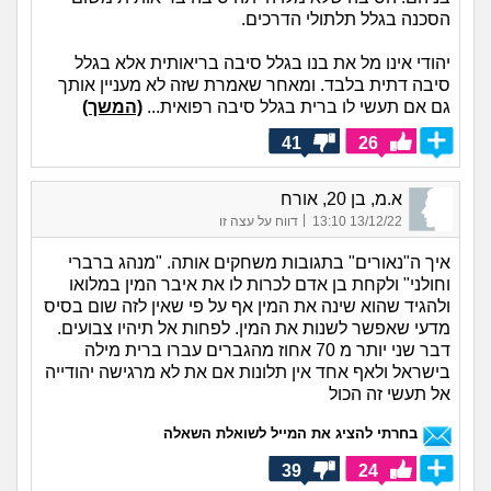
הסכנה בגלל תלתולי הדרכים.
יהודי אינו מל את בנו בגלל סיבה בריאותית אלא בגלל
סיבה דתית בלבד. ומאחר שאמרת שזה לא מעניין אותך
גם אם תעשי לו ברית בגלל סיבה רפואית...
(המשך)
41
26
א.מ, בן 20, אורח
|
13/12/22 13:10
דווח על עצה זו
איך ה"נאורים" בתגובות משחקים אותה. "מנהג ברברי
וחולני" ולקחת בן אדם לכרות לו את איבר המין במלואו
ולהגיד שהוא שינה את המין אף על פי שאין לזה שום בסיס
מדעי שאפשר לשנות את המין. לפחות אל תיהיו צבועים.
דבר שני יותר מ 70 אחוז מהגברים עברו ברית מילה
בישראל ולאף אחד אין תלונות אם את לא מרגישה יהודייה
אל תעשי זה הכול
בחרתי להציג את המייל לשואלת השאלה
39
24