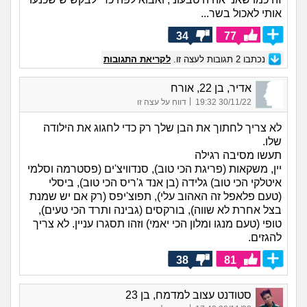
אותי לאכול בשר...
34
77
נכתבו
2
תגובות לעצה זו.
לקריאת התגובות
אדיר, בן 22, אורח
|
30/11/22 19:32
דווח על עצה זו
לא צריך לחתוך את הבן שלך רק כדי לחגוג את הילודה
שלו.
תעשו מסיבה רגילה
יין, משקאות (פריגת הכי טוב), סנדוויצ'ים (פסטרמה וסלמי
איטלקי הכי טוב) גלידה (בן אנד ג'ריס הכי טוב), ביסלי
(טעם פלאפל זה האהוב עלי), תפוצ'יפס (רק אם יש שמנת
בצל אחרת לא שווה), בורקסים (גבינה ותרד הכי טעים),
טופי (טעם מנגו ומלון הכי יאמי) וזהו תסגרו עניין. לא צריך
להגזים.
38
81
סטודנט עצוב למדמח, בן 23