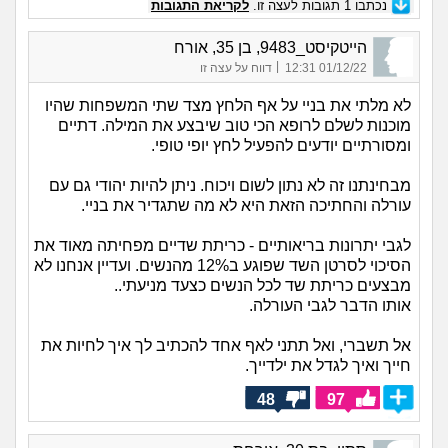
נכתבו
1
תגובות לעצה זו.
לקריאת התגובות
הייטקיסט_9483, בן 35, אורח
|
01/12/22 12:31
דווח על עצה זו
לא מלתי את בניי על אף הלחץ מצד שתי המשפחות שהיו
מוכנות לשלם לרופא הכי טוב שיבצע את המילה. דתיים
ומסורתיים יודעים להפעיל לחץ יופי טופי.
מבחינתנו זה לא נתון לשום ויכוח. ניתן להיות יהודי גם עם
עורלה והחתיכה הזאת היא לא מה שתגדיר את בניי.
לגבי יתרונות בריאותיים - כריתת שדיים מפחיתה מאוד את
הסיכוי לסרטן השד שפוגע ב12% מהנשים. ועדיין אנחנו לא
מבצעים כריתת שד לכל הנשים כצעד מניעתי..
אותו הדבר לגבי העורלה.
אל תשברי, ואל תתני לאף אחד להכתיב לך איך לחיות את
חייך ואיך לגדל את ילדייך.
48
97