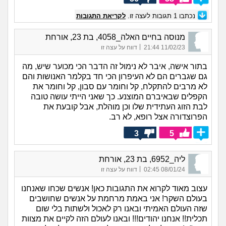
נכתבו
1
תגובות לעצה זו.
לקריאת התגובות
מנוסה בחיים האלה_4058, בת 23, אורחת
|
11/02/23 21:44
דווח על עצה זו
בתור אישה, איבר לא נימול זה הדבר הכי מכוער שיש, מה
גם שגברים הם לא העיפרון הכי חד בקלמר האנושות והם
לא מרבים להתקלח, קל וחומר עם סבון, קל וחומר את
הקפלים שבאיברם המוצנע. כך שאני הייתי עושה טובה
לבת הזוג העתידית שלו וכן מוהלת, אבל קובעת את
הפרוצדורה אצל רופא, לא רב.
3
5
ליה_6952, בת 23, אורחת
|
08/01/24 02:45
דווח על עצה זו
עצוב מאוד לקרוא את התגובות כאן! אנשים שכחו שאנחנו
בעולם השקר! אני באמת מרחמת על אנשים שחושבים
שזה העולם האמיתי ובאנו רק לאכול ולשתות בלי שום
תכלית!! אנחנו יהודים!!! ובאנו לעולם הזה לקיים את מצוות