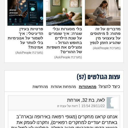
הוספת טיפ
מדברים על זה
בלי מסגרות ובלי
פרטיות בעידן
פתוח: 5 מיתוסים
שגרה: איך שומרים
הדיגיטלי: איך
על צעצועי מין
על שנת הילדים
לשמור על אנונימיות
שהגיע הזמן לנפץ
בחופש הגדול -
בלי לוותר על
ומצילים את השפיות
אמינות?
(מערכת AskPeople)
של ההורים?
(מערכת AskPeople)
(מערכת AskPeople)
עצות הגולשים (
57
)
כיצד להציג?
מהאהודות
מהפחות אהודות
מהחדשות
לאה, בת 32, אורחת
|
29/11/22 15:54
דווח על עצה זו
אנחנו קראנו מחקרים (מגופי רפואה באירופה ובארה"ב
באתרים יעודיים למחקרים רפואיים), וחקרנו לעומק את