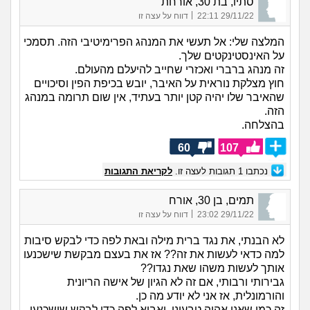
סתיו, בת 30, אורחת
|
29/11/22 22:11
דווח על עצה זו
המלצה שלי: אל תעשי את המנהג הפרימיטיבי הזה. תסמכי
על האינסטינקטים שלך.
זה מנהג ברברי ואכזרי שחייב להיעלם מהעולם.
חוץ מצלקת נוראית על האיבר, יובש בכיפת הפין וסיכויים
שהאיבר שלו יהיה קטן יותר בעתיד, אין שום תרומה במנהג
הזה.
בהצלחה.
60
107
נכתבו
1
תגובות לעצה זו.
לקריאת התגובות
תמים, בן 30, אורח
|
29/11/22 23:02
דווח על עצה זו
לא הבנתי, את נגד ברית מילה ובאת לפה כדי לבקש סיבות
למה כדאי לעשות את זה?? אז את בעצם מבקשת שישכנעו
אותך לעשות משהו שאת נגדו??
גבירותי ורבותי, אם זה לא הגיון של אישה הריונית
והורמונלית, אז אני לא יודע מה כן.
זה כמו שאני אהיה טבעוני, ואבוא לפה כדי לבקש שישכנעו