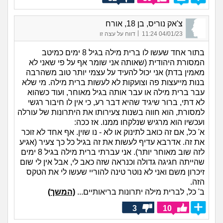
צ'אק נוריס, בן 18, אורח
|
04/01/23 11:24
דווח על עצה זו
בתור אחד שעשו לו ברית מילה בגיל 8 ימים כמיטב
המסורת היהודית (שאותה אני שומר אף על פי שאני לא
מאמין בדת) אני יכול להעיד על עצמי יותר טוב משהרבה
בנות מייעצות פה וצועקות לא לעשות ברית מילה. מי שלא
עבר ברית מילה או עבר אותה בגיל מאוחר, ועוד כשהוא
לא דתי, ברור שיגיד שהיא דבר רע, כי אין לו חיבור רגשי
למסורת, הוא חווה בשנות צעירותו את היתרונות של עורלה
ועכשיו הוא מרגיש שנלקחו ממנו. אז ככה:
א' כל, אם זה כואב לתינוק או לא - נו שוין. אף אחד לא זוכר
את זה. אדרבא עדיף לעשות את זה בגיל כל כך צעיר (אגיע
לזה שוב מאוחר יותר). אני עברתי ברית מילה בגיל 8 ימים
שהייתה חגיגה גדולה וכנראה שזה כאב לי, אבל אין לי שום
זיכרון משם ואני לא נוטר טינה להוריי שעשו לי את הטקס
הזה.
ב' כל, לברית מילה יתרונות בריאותיים...
(המשך)
3
10