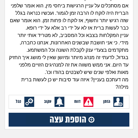
זוגיות
חיפוש שאלות
אם מסתכלים על עניין הרגישות ביחסי מין, הוא אומר שלפני
|
הברית היה לוקח לו הרבה זמן לגמור. ועכשיו כנראה בגלל
היריון ולידה
הרשמה
התחברות
שזה רגיש יותר וחשוף, אז לוקח לו פחות זמן. הוא אומר שאם
כבר לעשות ברית אז לא על ידי רב אלא על ידי רופא.
הורות ומשפחה
עניין המקלחות בצבא וכל המסביב, לא מטריד אותי יותר
מידי. כי אני חושבת שבשנים האחרונות, אנחנו כחברה,
מתבגרים
מתקדמים בצעדי ענק לקבלת השונה וכל המשתמע.
בגדול, לדעתי זה מנהג מיותר ומיושן שאין לי מושג איך החזיק
מהבקו"ם... ועד מתי?!
עד היום. אני ממש משווה את זה למנהיגים הזויים מלפני
מאות ואלפי שנים שיש לשבטים בהודו וכו'.
לימודים וסטודנטים
מה דעתכם בעניין? איזה עוד סיבות יש כן לעשות ברית
מילה?
עבודה וקריירה
הזמן
דווח
עקוב
נהל
חברים ואנשים
בית, שכנים ושותפים