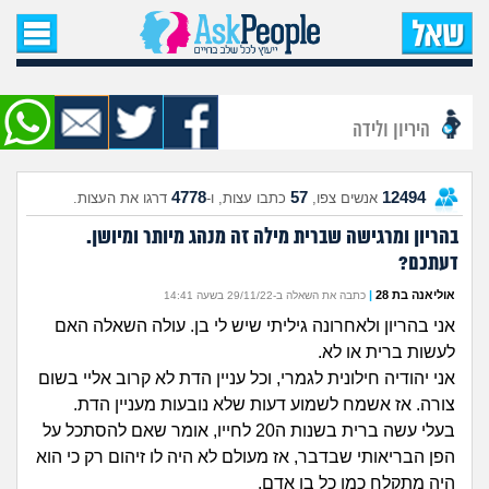
עמוד הבית
שאל שאלה
היריון ולידה
שאלות חדשות
4778
57
12494
אנשים צפו,
כתבו עצות, ו-
דרגו את העצות.
שאלות שעוררו עניין
בהריון ומרגישה שברית מילה זה מנהג מיותר ומיושן.
דעתכם?
עצות חדשות
אוליאנה בת 28
|
כתבה את השאלה ב-29/11/22 בשעה 14:41
מה קורה כאן?
אני בהריון ולאחרונה גיליתי שיש לי בן. עולה השאלה האם
לעשות ברית או לא.
מתחם הטיפים
אני יהודיה חילונית לגמרי, וכל עניין הדת לא קרוב אליי בשום
צורה. אז אשמח לשמוע דעות שלא נובעות מעניין הדת.
מדורים
בעלי עשה ברית בשנות ה20 לחייו, אומר שאם להסתכל על
הפן הבריאותי שבדבר, אז מעולם לא היה לו זיהום רק כי הוא
היה מתקלח כמו כל בן אדם.