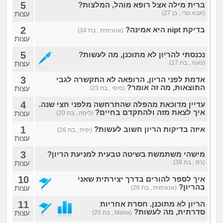
5
ברית מילה אצל רופא מוהל, המלצות?
(אבא טרי , בן 27)
עצות
2
בדיקת nipt היא אמינה?
(אנונימית , בת 34)
עצות
5
נכנסתי להריון לא מתוכנן, מה לעשות?
(נועה , בת 17)
עצות
3
אדמת לפני הריון, הרופאה לא התקשרה לגבי
התוצאות, מה זה אומר?
עצות
(סיסי , בת 23)
4
עדיין מדוכאת מהפלה שהתרחשה מלפני חצי שנה.
איך לצאת מזה ולהתקדם בחיים?
עצות
(ליסה , בת 20)
1
איזה בדיקות הריון חשוב לעשות?
(יפית , בת 26)
עצות
3
מישהי משתמשת בשיטה טבעית למניעת הריון?
(ג'ס , בת 38)
עצות
10
איך לספר להורים בדרך יצירתית שאני
בהריון?
עצות
(אנונימית , בת 26)
11
הריון לא מתוכנן. חסרת אחריות
סדרתית, מה לעשות?
עצות
(Maria , בת 20)