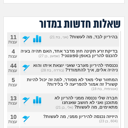
מה שעובר עליי
שומרים על הגוף
שאלות חדשות במדור
פיננסי וכלכלה
11
בהיריון לבד, מה לעשות?
(אני , בת 21)
עצות
בין הסדינים
4
בדיקת זרע תקינה חוץ מדבר אחד, האם תהיה בעיה
להכנס להריון באופן ספונטני?
עצות
(שמעון , בן 27)
חיות מחמד
44
נכנסתי להיריון מערבי שאני יוצאת איתו והוא
ניהיה אלים, איך להתמודד?
עצות
(בודדה , בת 28)
יוקר המחיה
5
המחזור שלי מאד לא מסודר, למה זה יכול להיות
קשור? זה אמור להפריעה לי בלידות?
עצות
(אנונימית , בת 18)
גאווה
13
חברה שלי נכנסה ממני להריון לא
מתוכנן ואני לא חושב שאנחנו
עצות
מתאימים, מה לעשות?
(אלי , בן 21)
10
היזיזה נכנסה להיריון ממני, מה לעשות?
(604 , בן 23)
עצות