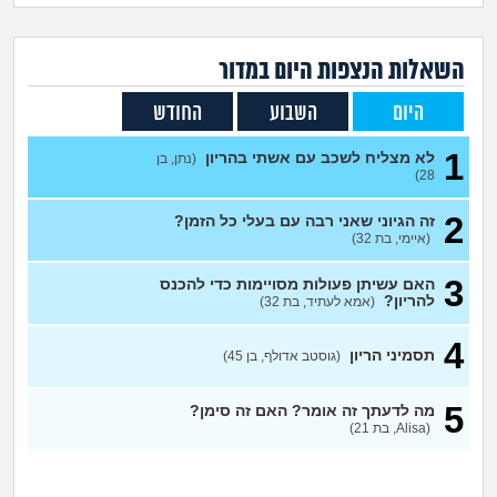
זוגיות
חיפוש שאלות
|
היריון ולידה
הרשמה
התחברות
השאלות הנצפות ה
יום
במדור
היום
השבוע
החודש
הורות ומשפחה
1
לא מצליח לשכב עם אשתי בהריון
(נתן, בן
מתבגרים
28)
2
זה הגיוני שאני רבה עם בעלי כל הזמן?
מהבקו"ם... ועד מתי?!
(איימי, בת 32)
לימודים וסטודנטים
3
האם עשיתן פעולות מסויימות כדי להכנס
להריון?
(אמא לעתיד, בת 32)
עבודה וקריירה
4
תסמיני הריון
(גוסטב אדולף, בן 45)
חברים ואנשים
5
מה לדעתך זה אומר? האם זה סימן?
(Alisa, בת 21)
בית, שכנים ושותפים