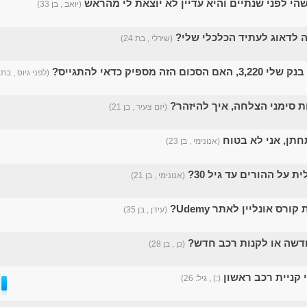
י לפני שנתיים והיא עדיין לא יוצאת לי מהראש
(יואב , בן 33)
ה לדאוג לעתיד הכלכלי שלי?
(שירלי , בת 24)
ם הזה מספיק כדאי להתגייס?
(לפני גיוס , בת 18)
 סימני הצלחה, איך להיזהר?
(יזם צעיר , בן 21)
חתן, אני לא בטוח
(אנונימי , בן 23)
 על ההורים עד גיל 30?
(אנונימי , בן 21)
ורס אונליין לאתר Udemy?
(עידן , בן 35)
דשה או לקנות רכב חדש?
(כן , בן 28)
קניית רכב ראשון
(:) , גיל: 26)