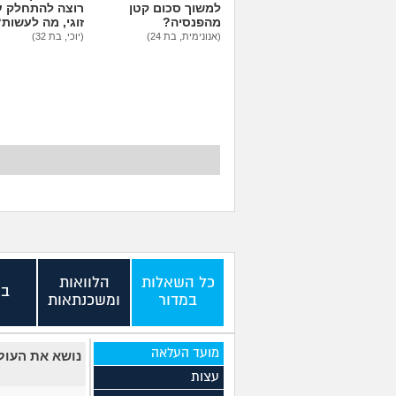
למשוך סכום קטן
רוצה להתחלק ע
מהפנסיה?
זוגי, מה לעשות
(אנונימית, בת 24)
(יוכי, בת 32)
כל השאלות
הלוואות
בנ
במדור
ומשכנתאות
מועד העלאה
נושא את העול
עצות