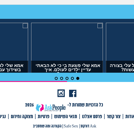
אבא של בעלי מסתכל עלי בצורה
אמא שלי פוגעת בי כי לא 
מחפיצה, מה לעשות?
עדיין ילדים לעולם. א
להתמודד?
(ליה, בת 27)
(אנונימית, בת 29)
כל הזכויות שמורות ל-
2026
ודות
|
צור קשר
|
פרסם אצלנו
|
תנאי השימוש
|
פרטיות
|
מצוקה וחירום
|
נגי
צור קשר
|
פרסם אצלנו
|
תנאי שימוש
|
פרטיות
|
תגיות
|
מצוקה וחירום
|
Ask דורקס
Ask דורקס
|
Safe Sex
|
הקורנה ומה שמסביב