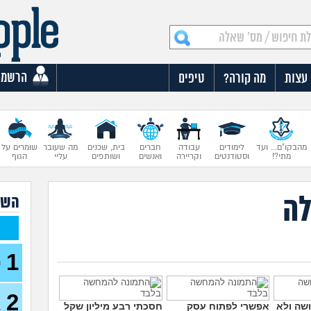
הרשמה
עצות
מה קורה?
טיפים
מהבקו"ם... ועד
לימודים
עבודה
חברים
בית, שכנים
מה שעובר
שומרים על
מתי?!
וסטודנטים
וקריירה
ואנשים
ושותפים
עליי
הגוף
לה
השא
1
ה
2
י
שה ולא
אפשרי לפתוח עסק
חסכתי רבע מיליון שקל
ב