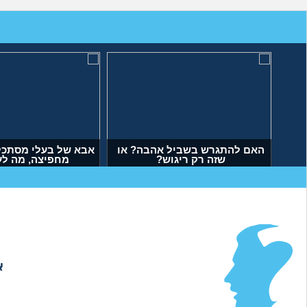
לעשות עם העובדה שאשתי
האם להתגרש בשביל אהבה? או
הרימה עליי ידיים?
שזה רק ריגוש?
(אנונימי, בן 34)
(דנה, בת 35)
א
אודות
|