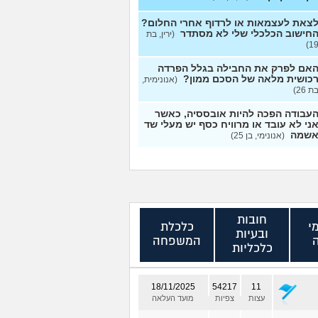
צאת לעצמאות או לרדוף אחרי החלום?
חישוב הכלכלי שלי לא מסתדר
(ירין, בת
19
אם לפרק את החבילה בגלל הפרדה
כושית מלאה של הסכם ממון?
(אנונימית,
ת 26)
עבודה הפכה להיות אובססיה, כאשר
ני לא עובד או מרוויח כסף יש מעלי שד
שמה
(אנונימי, בן 25)
חובות
י
כלכלת
ובעיות
המשפחה
כלכליות
18/11/2025
54217
11
עצות
צפיות
מועד העלאה