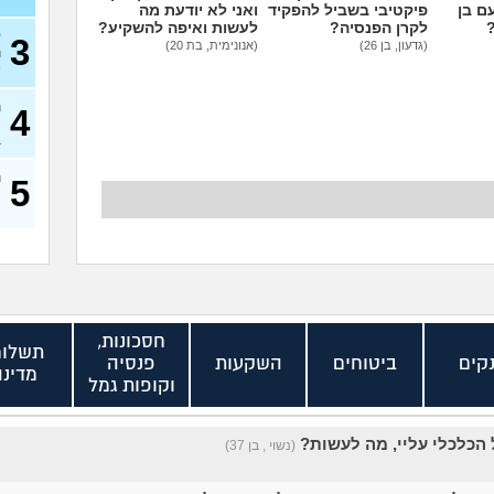
ם בן
פיקטיבי בשביל להפקיד
ואני לא יודעת מה
?
לקרן הפנסיה?
לעשות ואיפה להשקיע?
ל
3
(גדעון, בן 26)
(אנונימית, בת 20)
ה
)
ה
4
ר
ב
ה
5
א
א
חסכונות,
תשלומ
קים
ביטוחים
השקעות
פנסיה
מדינה
וקופות גמל
 הכלכלי עליי, מה לעשות?
(נשוי , בן 37)