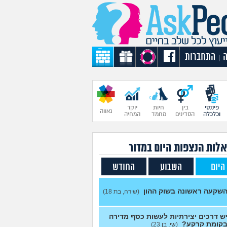
התחברות
|
פיננסי
בין
חיות
יוקר
גאווה
וכלכלה
הסדינים
מחמד
המחיה
לות הנצפות ה
יום
במדור
היום
השבוע
החודש
שקעה ראשונה בשוק ההון
(שירה, בת 18)
ש דרכים יצירתיות לעשות כסף מדירה
קומת קרקע?
(שי, בן 23)