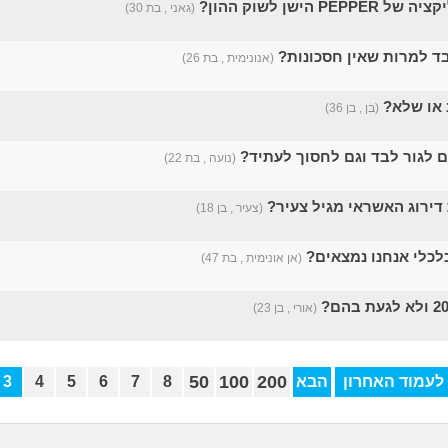
PE הישן לשוק ההון?
(גאני , בת 30)
בד למרות שאין חסכונות?
(אנונימית , בת 26)
 או שלא?
(בן , בן 36)
 לגור לבד וגם לחסוך לעתיד?
(נועה , בת 22)
דירוג האשראי מגיל צעיר?
(צעיר , בן 18)
לכלי אנחנו נמצאים?
(אן אונימית , בת 47)
(אורי , בן 23)
50
100
200
לעמוד האחרון
הבא
8
7
6
5
4
3