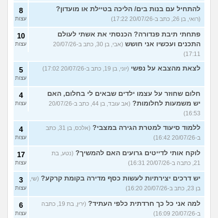
להתחיל עם בנות בים/ הליכה בטיילת או מועדון?
8
(רואי, בן 26, כתב ב-20/07/26 17:22)
עצות
פתחתי תיבת פנדורה? הכנסתי את אשתי לעולם
10
התכנים ועכשיו אני חושש
(אבי, בן 30, כתב ב-20/07/26
עצות
17:11)
לצאת מהצבא על נפשי
(יוני, בן 19, כתב ב-20/07/26 17:02)
5
עצות
חלום שחוזר על עצמו ילדים שבאים לי בחלום, האם
4
יש משמעות לחלומות?
(אב עובד, בן 44, כתב ב-20/07/26
עצות
16:53)
ללמוד סיעוד למטרת הגירה במצבי?
(אלכס, בן 31, כתב
4
ב-20/07/26 16:42)
עצות
לוקח אותי לדייטים גרועים האם להמשיך?
(נטע, בת
17
21, כתבה ב-20/07/26 16:31)
עצות
יש דרכים יצירתיות לעשות כסף מדירה בקומת קרקע?
(שי,
3
בן 23, כתב ב-20/07/26 16:20)
עצות
למה אני כל כך חרדתית כלפי העתיד?
(ירין, בת 19, כתבה
6
ב-20/07/26 16:09)
עצות