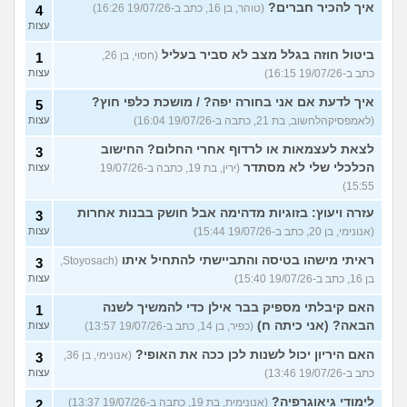
איך להכיר חברים?
(טוהר, בן 16, כתב ב-19/07/26 16:26)
4
עצות
ביטול חוזה בגלל מצב לא סביר בעליל
(חסוי, בן 26,
1
כתב ב-19/07/26 16:15)
עצות
איך לדעת אם אני בחורה יפה? / מושכת כלפי חוץ?
5
(לאמפסיקהלחשוב, בת 21, כתבה ב-19/07/26 16:04)
עצות
לצאת לעצמאות או לרדוף אחרי החלום? החישוב
3
הכלכלי שלי לא מסתדר
(ירין, בת 19, כתבה ב-19/07/26
עצות
15:55)
עזרה ויעוץ: בזוגיות מדהימה אבל חושק בבנות אחרות
3
(אנונימי, בן 20, כתב ב-19/07/26 15:44)
עצות
ראיתי מישהו בטיסה והתביישתי להתחיל איתו
(Stoyosach,
3
בן 16, כתב ב-19/07/26 15:40)
עצות
האם קיבלתי מספיק בבר אילן כדי להמשיך לשנה
1
הבאה? (אני כיתה ח)
(כפיר, בן 14, כתב ב-19/07/26 13:57)
עצות
האם היריון יכול לשנות לכן ככה את האופי?
(אנונימי, בן 36,
3
כתב ב-19/07/26 13:46)
עצות
לימודי גיאוגרפיה?
(אנונימית, בת 19, כתבה ב-19/07/26 13:37)
2