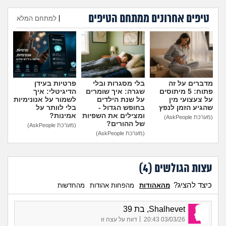
מה שעובר עליי
טיפים אחרונים ממתחם הטיפים
|
למתחם המלא
שומרים על הגוף
הוספת טיפ
פיננסי וכלכלה
בין הסדינים
מדברים על זה
בלי מסגרות ובלי
פרטיות בעידן
פתוח: 5 מיתוסים
שגרה: איך שומרים
הדיגיטלי: איך
על צעצועי מין
על שנת הילדים
לשמור על אנונימיות
חיות מחמד
שהגיע הזמן לנפץ
בחופש הגדול -
בלי לוותר על
ומצילים את השפיות
אמינות?
(מערכת AskPeople)
של ההורים?
(מערכת AskPeople)
יוקר המחיה
(מערכת AskPeople)
גאווה
עצות הגולשים (
4
)
כיצד להציג?
מהאהודות
מהפחות אהודות
מהחדשות
Shalhevet, בת 39
|
03/03/26 20:43
דווח על עצה זו