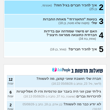
2
2 חתונות שקשורות לאנשים
3
איך להכיר חברים בגיל הזה?
(אנונימי,
מהעבודה שלי לבוא או לא?
עצות
בן 25)
(רון, בן 24)
3
בטעות "התעוררתי" מאחת החברות
מתייחסים אליי כאיום ובזלזול,
4
שלי
(מקווה שלא סוטה, בן 18)
מזייפים אותי כאנס וסוטה
(דה
עצות
קארט, בן 31)
האם יש מישהי שמזדהה עם בדידות
4
איפה אני ואיפה הם?
7
חברתית כתוצאה ממראה חיצוני?
עצות
(אריאל, בן 26)
(אחת, בת 34)
למצוא קשרים חברתיים
2
5
בתרבות של עדות ומגזרים
איך להכיר חברים?
עצות
(טוהר, בן 16)
(איש עם ניסיון, בן 31)
האם אתם גם ככה מרגישים
5
מאנשים אחרים?
(בדוי,
עצות
בן 27)
שאלות חדשות ב
שאלה לבנות שעברו פרום
1
בחייהן
(ליהיא, בת 18)
חברה שלי חושבת שאני קמצן, מה לעשות?
עצות
12
(ליאור, גיל: 23, נכתב ב-05/08/26 16:22)
עצות
עדיף להיות פשוט לבד או
3
לנסות להפגש עם חברות?
עצות
גיליתי שבן זוגי היה בעבר עם טרנסיות והיו לו אפליקציות
6
(אנונימית, בת 17)
להיכרויות גברים
(שושנה, בת 37, כתבה ב-05/08/26 16:13)
עצות
מפחדת שהקשר שלי ושל
5
חברות שלי ישתנה כשידעו
עצות
לא יודע כבר מה לעשות?
(בן אדם, בן 18, כתב ב-05/08/26
2
שאני נמשכת גם לנשים
16:02)
עצות