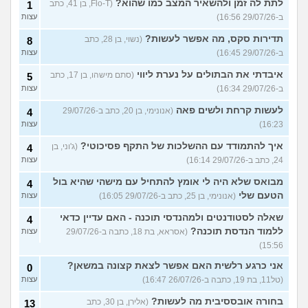
לתת לה זמן ולהשאיר המצב כמו שהוא?
(Flo-T, בן 41, כתב
1
ב-29/07/26 16:56)
עצות
תדירות סקס, מה אפשר לעשות?
(נשוי, בן 28, כתב
8
ב-29/07/26 16:45)
עצות
איבדתי את הבתולים על נערת ליווי
(סתם מישהו, בן 17, כתב
5
ב-29/07/26 16:34)
עצות
לעשות קרחת ולשים פאה
(אנונימי, בן 20, כתב ב-29/07/26
4
16:23)
עצות
איך להתמודד עם ההשלכות של התקף פסיכוטי?
(ג'וני, בן
4
24, כתב ב-29/07/26 16:14)
עצות
מבואס שלא היה לי אומץ להתחיל עם מישהי שהיא בול
4
הטעם שלי
(אנונימי, בן 25, כתב ב-29/07/26 16:05)
עצות
שאלה לסטודנטים ולמהנדסי תוכנה - האם עדיין כדאי
4
ללמוד הנדסת תוכנה?
(אסראא, בת 18, כתבה ב-29/07/26
עצות
15:56)
אני כרגע רלשית האם אפשר לצאת קצונה במשאן?
0
(טל11, בת 19, כתבה ב-26/07/26 16:47)
עצות
בחורה אובססיבית מה לעשות?
(אלירן, בן 30, כתב
13