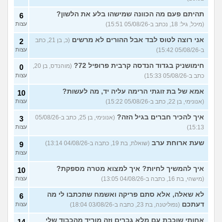
(אנונימית, בת 19)
בת עוד מעט 23, אני מרגישה
תהיתם פעם מה הכוונה שמישהו בלע את הלשון?
7
6
שנכשלתי לפעמים
(אנונמית,
עצות
(מיכל, גיל: 18, נכתב ב-05/08/26 15:51)
עצות
בת 22)
אני רוצה לטוס לבד אבל ההורים לא מרשים
(כ, בן 21, כתב
2
למה בנות בממוצע הרבה יותר
12
ב-05/08/26 15:42)
עצות
נחמדות לבנות אחרות מאשר
עצות
לבנים?
(Itay Daniel Asael, בן
חימושניק בגדוד הנדסה קרבית פרופיל 72?
(מוהנדס, בן 20,
0
23)
כתב ב-05/08/26 15:33)
עצות
איך יש אנשים שישנים עם
5
בגדים?
(נעם, בן 14)
עצות
אמא של בת זוגתי הרימה עליה יד, מה לעשות?
10
(אנונימי, בן 22, כתב ב-05/08/26 15:22)
עצות
האם להרשות לאחרים לקבוע
9
לי מה ללבוש?
(סיון, בת
עצות
איך להכיר חברים בגיל הזה?
(אנונימי, בן 25, כתב ב-05/08/26
3
24)
15:13)
עצות
ספרים בעברית בקובץ PDF
4
בחינם?
(Rin, בת 19)
שעת ארוחת ערב
עצות
(שואלת, בת 19, כתבה ב-04/08/26 13:14)
9
עצות
עוד שאלות חדשות במדור
איך להמשיך לחיות? איך למצוא מטרה מספקת?
10
(מישהי, בת 16, כתבה ב-04/08/26 13:05)
עצות
לא שאלה, אלא סתם פריקה ואשמח שתכתבו לי מה
6
דעתכם
(נפוליטנה, בת 23, כתבה ב-03/08/26 18:04)
עצות
אחותי שוכבת עם מלא גברים וזה מוריד מהכבוד שלי
14