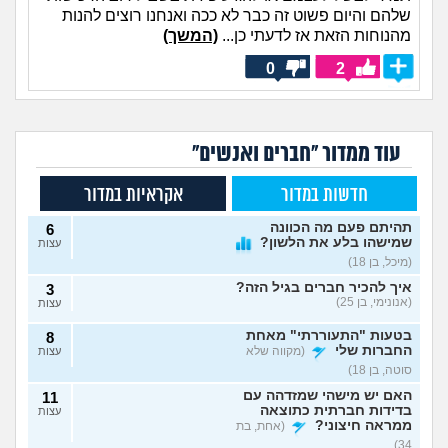
שלהם והיום פשוט זה כבר לא ככה ואנחנו רוצים להנות
מהנוחות הזאת אז לדעתי כן...
(המשך)
0
2
עוד ממדור "חברים ואנשים"
חדשות במדור
אקראיות במדור
תהיתם פעם מה הכוונה
6
שמישהו בלע את הלשון?
עצות
(מיכל, בן 18)
איך להכיר חברים בגיל הזה?
3
(אנונימי, בן 25)
עצות
בטעות "התעוררתי" מאחת
8
החברות שלי
(מקווה שלא
עצות
סוטה, בן 18)
האם יש מישהי שמזדהה עם
11
בדידות חברתית כתוצאה
עצות
ממראה חיצוני?
(אחת, בת
34)