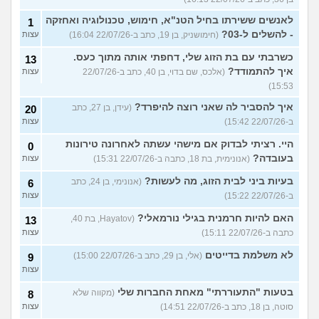
לאנשים ששירתו בחיל הטנ"א, חימוש, טכנולוגיה ואחזקה
1
- להשלים ל-03?
(חימושניק, בן 19, כתב ב-22/07/26 16:04)
עצות
כשרבתי עם בת הזוג שלי, דחפתי אותה מתוך כעס.
13
איך להתמודד?
(אלכס, שם בדוי, בן 40, כתב ב-22/07/26
עצות
15:53)
איך להסביר לה שאני רוצה להיפרד?
(עידן, בן 27, כתב
20
ב-22/07/26 15:42)
עצות
היי. רציתי לבדוק אם מישהי עשתה לאחרונה טירונות
0
בעובדה?
(אנונימית, בת 18, כתבה ב-22/07/26 15:31)
עצות
בעיות ביני לבית הזוג, מה לעשות?
(אנונימי, בן 24, כתב
6
ב-22/07/26 15:22)
עצות
האם להיות חרמנית בגילי נורמאלי?
(Hayatov, בת 40,
13
כתבה ב-22/07/26 15:11)
עצות
לא משלמת בדייטים
(אלי, בן 29, כתב ב-22/07/26 15:00)
9
עצות
בטעות "התעוררתי" מאחת החברות שלי
(מקווה שלא
8
סוטה, בן 18, כתב ב-22/07/26 14:51)
עצות