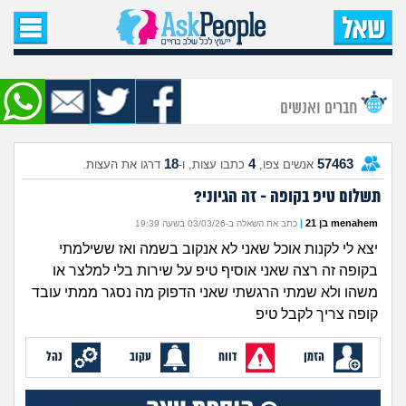
עמוד הבית
שאל שאלה
חברים ואנשים
שאלות חדשות
18
4
57463
אנשים צפו,
כתבו עצות, ו-
דרגו את העצות.
שאלות שעוררו עניין
תשלום טיפ בקופה - זה הגיוני?
עצות חדשות
menahem בן 21
|
כתב את השאלה ב-03/03/26 בשעה 19:39
יצא לי לקנות אוכל שאני לא אנקוב בשמה ואז ששילמתי
מה קורה כאן?
בקופה זה רצה שאני אוסיף טיפ על שירות בלי למלצר או
משהו ולא שמתי הרגשתי שאני הדפוק מה נסגר ממתי עובד
מתחם הטיפים
קופה צריך לקבל טיפ
הזמן
דווח
עקוב
נהל
מדורים