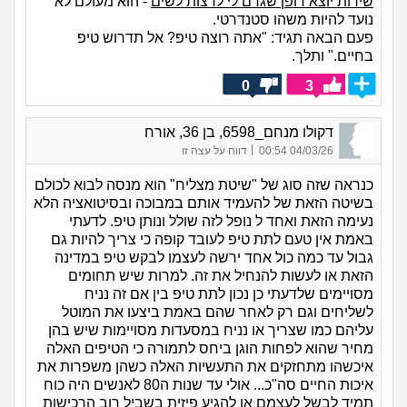
שירות יוצא דופן שגרם לי לרצות לשים
- הוא מעולם לא
נועד להיות משהו סטנדרטי.
פעם הבאה תגיד: "אתה רוצה טיפ? אל תדרוש טיפ
בחיים." ותלך.
0
3
דקולו מנחם_6598, בן 36, אורח
|
04/03/26 00:54
דווח על עצה זו
כנראה שזה סוג של "שיטת מצליח" הוא מנסה לבוא לכולם
בשיטה הזאת של להעמיד אותם במבוכה ובסיטואציה הלא
נעימה הזאת ואחד ל נופל לזה שולל ונותן טיפ. לדעתי
באמת אין טעם לתת טיפ לעובד קופה כי צריך להיות גם
גבול עד כמה כול אחד ירשה לעצמו לבקש טיפ במדינה
הזאת או לעשות להנחיל את זה. למרות שיש תחומים
מסויימים שלדעתי כן נכון לתת טיפ בין אם זה נניח
לשליחים וגם רק לאחר שהם באמת ביצעו את המוטל
עליהם כמו שצריך או נניח במסעדות מסויימות שיש בהן
מחיר שהוא לפחות הוגן ביחס לתמורה כי הטיפים האלה
איכשהו מתחזקים את התעשיות האלה כשהן משפרות את
איכות החיים סה"כ... אולי עד שנות ה80 לאנשים היה כוח
תמיד לבשל לעצמם או להגיע פיזית בשביל רוב הרכישות