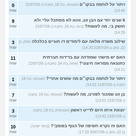
ויתור על לוחמה בבקו״ם
(אנונימי, בת 18, כתבה ב-22/07/26
0
14:40)
עצות
6 שנים יחד עם הבן זוג, והוא לא מסתכל עליי ולא
9
חושק בי, מה לעשות?
(כינוי, בת 26, כתבה ב-22/07/26
עצות
14:29)
שילוב משרה מלאה עם לימודים דו חוגיים בכלכלה
(אלון, בן
3
22, כתב ב-22/07/26 14:20)
עצות
האם יש מישהי שמזדהה עם בדידות חברתית
11
כתוצאה ממראה חיצוני?
(אחת, בת 34, כתבה ב-22/07/26
עצות
14:11)
ויתור על לוחמה בבקו״ם מה עושים אחרי?
(אנונימי, בת 18,
1
כתבה ב-22/07/26 14:02)
עצות
בן זוג שמכור לפורנו, מה לעשות?
(אנונימי, בת 19, כתבה
7
ב-22/07/26 13:51)
עצות
יוצאת איתו היום לדייט ראשון
(אנונימית, בת 18, כתבה
3
ב-22/07/26 13:42)
עצות
האם זה נקרא חשיפה של הגוף בפומבי?
(בחור ישיבה,
10
בן 22, כתב ב-20/07/26 17:33)
עצות