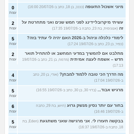
מיוני אשכול התעופה
(ככככ, בן 18, כתב ב-20/07/26 16:00)
0
עצות
עשיתי מיקרובליידינג לפני חמש שנים ואני מתחרטת על
2
זה
(אנונימית, בת 23, כתבה ב-19/07/26 17:35)
עצות
לימודי כלכלה וניהול ב-2026 האם יהיה לי עתיד בזה?
5
(כפיר, בן 23, כתב ב-19/07/26 17:24)
עצות
מתלבט אם להמשיך במדעי המחשב או להתחיל תואר
2
חדש – אשמח לעצה אמיתית
(מדמח, בן 21, כתב ב-19/07/26
עצות
17:13)
מה הדרך הכי טובה ללמוד למבחן?
(אודי, בן 20, כתב
4
ב-19/07/26 17:04)
עצות
מרגיש אבוד...
(בדוי 30, בן 30, כתב ב-19/07/26 16:55)
5
עצות
בחור עם יותר נסיון מנשק גרוע
(היוש, בת 29, כתבה
6
ב-19/07/26 16:46)
עצות
בבקשה תעזרו לי. אני מרגישה שאני משתגעת
(Eden, בת
5
18, כתבה ב-19/07/26 16:37)
עצות