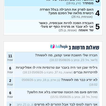
(נקטרינה, בת 30)
מסתדר
(ירין, בת 19)
איך לבטל הכל ולהחזיר את
0
האם לפרק את החבילה בגלל הפרדה
הסכום ששילמתי?
4
(אנונימית, בת
עצות
רכושית מלאה של הסכם ממון?
90)
(אנונימית, בת 26)
מרגיש תקוע במקום מבחינת
1
העבודה הפכה להיות אובססיה, כאשר
עבודה והחיים
(עוד אחד, בן 31)
5
עצות
אני לא עובד או מרוויח כסף יש מעלי
שד אשמה
(אנונימי, בן 25)
איך לעזאזל בעל עסק יכול
3
לעשות פה כסף?
(סתםאחד, בן
עצות
22)
איך להרוויח הרבה כסף?
4
(Lisa,
שאלות חדשות ב
בן 22)
עצות
חברה שלי חושבת שאני קמצן, מה לעשות?
11
איך אני יכול להתעשר על ידי
4
הקמת עסק בעצמי מאפס?
(ליאור, גיל: 23, נכתב ב-05/08/26 16:22)
עצות
עצות
(Alisa, בת 20)
גיליתי שבן זוגי היה בעבר עם טרנסיות והיו לו אפליקציות
6
אוהב לבזבז יותר מידי, זה
4
להיכרויות גברים
(שושנה, בת 37, כתבה ב-05/08/26 16:13)
עצות
בעייתי לחיות ככה?
(אוהב לבזבז,
עצות
בן 35)
לא יודע כבר מה לעשות?
(בן אדם, בן 18, כתב ב-05/08/26
2
האם כדאי למכור את הקרן
9
16:02)
עצות
כספית קסם אקטיב אירו?
עצות
(יפה, בת 31)
תהיתם פעם מה הכוונה שמישהו בלע את הלשון?
6
תשלום טיפ בקופה - זה הגיוני?
4
(מיכל, גיל: 18, נכתב ב-05/08/26 15:51)
עצות
(menahem, בן 21)
עצות
אני רוצה לטוס לבד אבל ההורים לא מרשים
(כ, בן 21, כתב
2