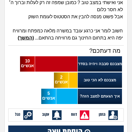
מה שעובר עליי
אני ואישתי במצב טוב ? כמובן שמפה זה רק לעלות וברוך ה׳
לא חסר כלום
אבל פשוט מנסה להבין את הסטטוס לעומת השוק
שומרים על הגוף
חשוב לומר אני כרגע עובד במשרה מלאה כמפתח ומרוויח
פיננסי וכלכלה
יפה היא בתחום החינוך גם מרוויחה בהתאם...
(המשך)
בין הסדינים
מה דעתכם?
10
חיות מחמד
מצבכם סבבה ויהיה בסדר
אנשים
2
יוקר המחיה
מצבכם לא הכי טוב
אנשים
גאווה
5
איך הגעתם למצב הזה?
אנשים
הזמן
דווח
עקוב
נהל