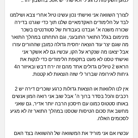
זוגיות
חיפוש שאלות
למען השקיפות כרגע לי ולאישתי יש 50K בחשבון יחד..
|
היריון ולידה
לצורך השוואה אני ואישתי נכון עשינו טיול אחרי צבא ושילמנו
הרשמה
התחברות
לבד על הלימודים האקדמאיים שלנו תוך כדי שגרנו בדירה
שכורה משנה א׳ ועבדנו בעבודות של סטודנטים בשכר
הורות ומשפחה
מינימום בגלל התואר התובעני, וגם התחתנו במהלך התואר
מה שגם יצר עוד הוצאה יחסית גדולה כמובן שההורים עזרו
מתבגרים
אבל יצאנו מה שנקרא על הקו, עכשיו גם לא אשקר אני
ואישתי טסנו לא מעט בתקופת הלימודים כדי לנקות את
מהבקו"ם... ועד מתי?!
הראש 2 טיולים גדולים אחד מהם זה ירח דבש ובאיזור ה4
גיחות לאירופה שברור לי שזה הוצאות לא קטנות.
לימודים וסטודנטים
אין לנו הלוואות או הוצאות גדולות כרגע שוכרים דירה יש 2
עבודה וקריירה
רכבים והכל בסדר ברוך ה׳ אבל שוב אני רואה המון אנשים
באותו סטטוס כמונו עם חיסכון הרבה יותר אדיר, גם שאני
חברים ואנשים
מחשב את סכום הטיסות שטסנו במהלך התואר זה לא מגיע
לסכומים האלה.
בית, שכנים ושותפים
עכשיו אם אני מוריד את המשוואה של ההשוואה בצד האם