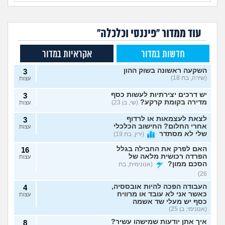
עוד ממדור "פיננסי וכלכלה"
חדשות במדור
אקראיות במדור
השקעה ראשונה בשוק ההון
3
(שירה, בת 18)
עצות
יש דרכים יצירתיות לעשות כסף
3
מדירה בקומת קרקע?
(שי, בן 23)
עצות
לצאת לעצמאות או לרדוף
3
אחרי החלום? החישוב הכלכלי
עצות
שלי לא מסתדר
(ירין, בת 19)
האם לפרק את החבילה בגלל
16
הפרדה רכושית מלאה של
עצות
הסכם ממון?
(אנונימית, בת
26)
העבודה הפכה להיות אובססיה,
4
כאשר אני לא עובד או מרוויח
עצות
כסף יש מעלי שד אשמה
(אנונימי, בן 25)
איך אתן יודעות שמישהו עשיר?
8