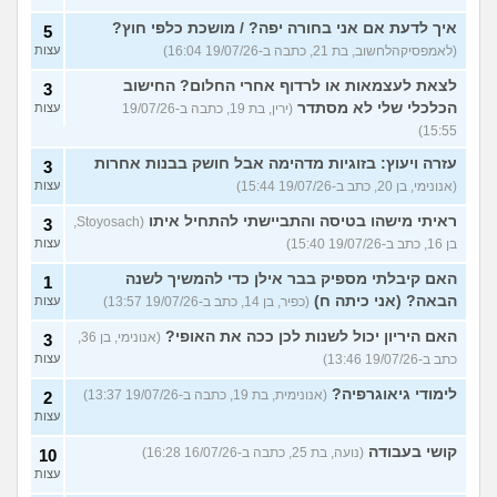
איך לדעת אם אני בחורה יפה? / מושכת כלפי חוץ?
5
(לאמפסיקהלחשוב, בת 21, כתבה ב-19/07/26 16:04)
עצות
לצאת לעצמאות או לרדוף אחרי החלום? החישוב
3
הכלכלי שלי לא מסתדר
(ירין, בת 19, כתבה ב-19/07/26
עצות
15:55)
עזרה ויעוץ: בזוגיות מדהימה אבל חושק בבנות אחרות
3
(אנונימי, בן 20, כתב ב-19/07/26 15:44)
עצות
ראיתי מישהו בטיסה והתביישתי להתחיל איתו
(Stoyosach,
3
בן 16, כתב ב-19/07/26 15:40)
עצות
האם קיבלתי מספיק בבר אילן כדי להמשיך לשנה
1
הבאה? (אני כיתה ח)
(כפיר, בן 14, כתב ב-19/07/26 13:57)
עצות
האם היריון יכול לשנות לכן ככה את האופי?
(אנונימי, בן 36,
3
כתב ב-19/07/26 13:46)
עצות
לימודי גיאוגרפיה?
(אנונימית, בת 19, כתבה ב-19/07/26 13:37)
2
עצות
קושי בעבודה
(נועה, בת 25, כתבה ב-16/07/26 16:28)
10
עצות