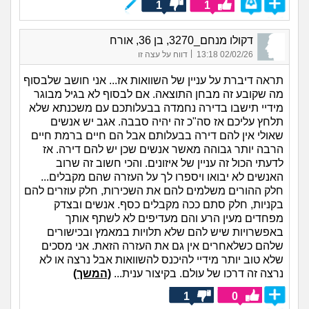
1
1
דקולו מנחם_3270, בן 36, אורח
|
02/02/26 13:18
דווח על עצה זו
תראה דיברת על עניין של השוואות אז... אני חושב שלבסוף
מה שקובע זה מבחן התוצאה. אם לבסוף לא בגיל מבוגר
מידיי תישבו בדירה נחמדה בבעלותכם עם משכנתא שלא
תלחץ עליכם אז סה"כ זה יהיה סבבה. אגב יש אנשים
שאולי אין להם דירה בבעלותם אבל הם חיים ברמת חיים
הרבה יותר גבוהה מאשר אנשים שכן יש להם דירה. אז
לדעתי הכול זה עניין של איזונים. והכי חשוב זה שרוב
האנשים לא יבואו ויספרו לך על העזרה שהם מקבלים...
חלק ההורים משלמים להם את השכירות, חלק עוזרים להם
בקניות, חלק סתם ככה מקבלים כסף. אנשים ובצדק
מפחדים מעין הרע והם מעדיפים לא לשתף אותך
באפשרויות שיש להם שלא תלויות במאמץ ובכישורים
שלהם כשלאחרים אין גם את העזרה הזאת. אני מסכים
שלא טוב יותר מידיי להיכנס להשוואות אבל נרצה או לא
נרצה זה דרכו של עולם. בקיצור ענית...
(המשך)
1
0