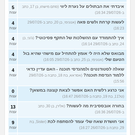
איבדתי את הבתולים על נערת ליווי
(סתם מישהו, בן 17, כתב
5
ב-29/07/26 16:34)
עצות
לעשות קרחת ולשים פאה
(אנונימי, בן 20, כתב ב-29/07/26
4
16:23)
עצות
איך להתמודד עם ההשלכות של התקף פסיכוטי?
(ג'וני, בן
4
24, כתב ב-29/07/26 16:14)
עצות
מבואס שלא היה לי אומץ להתחיל עם מישהי שהיא בול
4
הטעם שלי
(אנונימי, בן 25, כתב ב-29/07/26 16:05)
עצות
שאלה לסטודנטים ולמהנדסי תוכנה - האם עדיין כדאי
4
ללמוד הנדסת תוכנה?
(אסראא, בת 18, כתבה ב-29/07/26
עצות
15:56)
אני כרגע רלשית האם אפשר לצאת קצונה במשאן?
0
(טל11, בת 19, כתבה ב-26/07/26 16:47)
עצות
בחורה אובססיבית מה לעשות?
(אלירן, בן 30, כתב
13
ב-26/07/26 16:36)
עצות
אני חושדת שאח שלי עומד להסתפח לכת
(Sister, בת
9
29, כתבה ב-26/07/26 16:27)
עצות