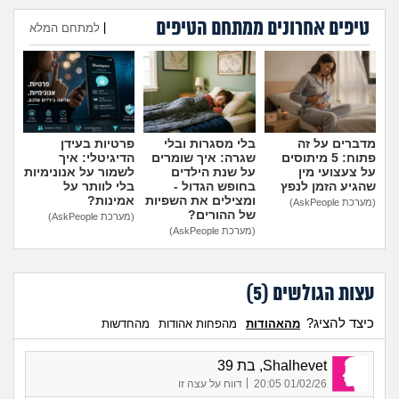
טיפים אחרונים ממתחם הטיפים
|
למתחם המלא
הוספת טיפ
מדברים על זה
בלי מסגרות ובלי
פרטיות בעידן
פתוח: 5 מיתוסים
שגרה: איך שומרים
הדיגיטלי: איך
על צעצועי מין
על שנת הילדים
לשמור על אנונימיות
שהגיע הזמן לנפץ
בחופש הגדול -
בלי לוותר על
ומצילים את השפיות
אמינות?
(מערכת AskPeople)
של ההורים?
(מערכת AskPeople)
(מערכת AskPeople)
עצות הגולשים (
5
)
כיצד להציג?
מהאהודות
מהפחות אהודות
מהחדשות
Shalhevet, בת 39
|
01/02/26 20:05
דווח על עצה זו