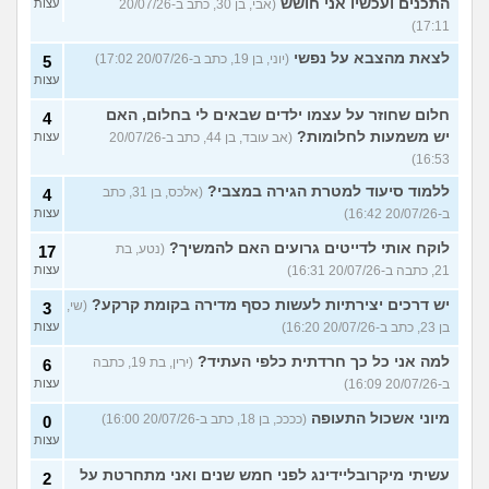
התכנים ועכשיו אני חושש
(אבי, בן 30, כתב ב-20/07/26
עצות
17:11)
לצאת מהצבא על נפשי
(יוני, בן 19, כתב ב-20/07/26 17:02)
5
עצות
חלום שחוזר על עצמו ילדים שבאים לי בחלום, האם
4
יש משמעות לחלומות?
(אב עובד, בן 44, כתב ב-20/07/26
עצות
16:53)
ללמוד סיעוד למטרת הגירה במצבי?
(אלכס, בן 31, כתב
4
ב-20/07/26 16:42)
עצות
לוקח אותי לדייטים גרועים האם להמשיך?
(נטע, בת
17
21, כתבה ב-20/07/26 16:31)
עצות
יש דרכים יצירתיות לעשות כסף מדירה בקומת קרקע?
(שי,
3
בן 23, כתב ב-20/07/26 16:20)
עצות
למה אני כל כך חרדתית כלפי העתיד?
(ירין, בת 19, כתבה
6
ב-20/07/26 16:09)
עצות
מיוני אשכול התעופה
(ככככ, בן 18, כתב ב-20/07/26 16:00)
0
עצות
עשיתי מיקרובליידינג לפני חמש שנים ואני מתחרטת על
2