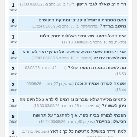
היי חייב שאלה לגבי אייפון
(ליעוז, בן 28, כתב ב-03/08/26 17:33)
1
עצות
האם הסתרת פרופיל פיקטיבי ומחיקת חיפושים
8
נחשב בגידה?
(בדרןהסקרן, בן 33, כתב ב-03/08/26 17:24)
עצות
איחור של כמעט שש וחצי בגלולות יסמין פלוס
1
(סנאית, בת 18, כתבה ב-03/08/26 17:13)
עצות
אני די בטוח שאני נמצא איפשהו על הרצף ואני לא יודע
4
מה לעשות עם זה
(אנונימי, בן 18, כתב ב-03/08/26 17:02)
עצות
מה לעשות במקרה המוזר שלי?
(דן, בן 42, כתב ב-03/08/26
3
16:53)
עצות
אשמח לעזרה אמיתית וכנה
(אנושי, בן 27, כתב ב-03/08/26
3
16:44)
עצות
כתמים מלייזר שלא עוברים וגורמים לי לדאוג כל היום מה
1
ניתן לעשות?
(אנונימית, בת 25, כתבה ב-03/08/26 16:33)
עצות
הפכתי למורה בבית ספר. איך להתגבר על תחושת
9
הכישלון בחיים?
(גידי, בן 40, כתב ב-03/08/26 16:24)
עצות
למה ירידה במשקל מרגישה כל כך נורא?
(אנונימית, בת 17,
3