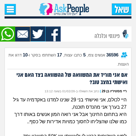
עמוד הבית
שאל שאלה
פיננסי וכלכלה
שאלות חדשות
10
17
5
36596
אנשים צפו,
כתבו עצות,
השתתפו בסקר ו-
דרגו את
שאלות שעוררו עניין
העצות.
עצות חדשות
אם אני מוריד את המשוואה של ההשוואה בצד האם אני
ואישתי במצב טוב?
מה קורה כאן?
ריי מסטיריו בן 29
|
כתב את השאלה ב-01/02/26 בשעה 13:12
היי לכולם, אני ואישתי בני 29 שנינו למדנו באקדמיה עד גיל
מתחם הטיפים
27 בערך אני מהנדס תוכנה,
היא בתחום החינוך אבל אני רואה המון אנשים באותו דרך
מדורים
כמו שלנו שהצליחו לחסוך כמויות אדירות של כסף..