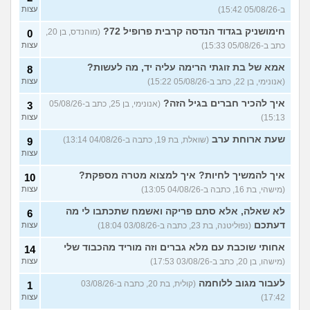
אמורה לקבל ירושה, מה לעשות
10
ב-05/08/26 15:42)
עצות
עם הכסף?
(אנונימית, בת 24)
עצות
חימושניק בגדוד הנדסה קרבית פרופיל 72?
(מוהנדס, בן 20,
0
מרגישה בתחתית כלכלית,
18
כתב ב-05/08/26 15:33)
עצות
בעבודה בהכל יש לי סיבה?
עצות
(עמית, בת 24)
אמא של בת זוגתי הרימה עליה יד, מה לעשות?
8
אם אני מוריד את המשוואה של
5
(אנונימי, בן 22, כתב ב-05/08/26 15:22)
עצות
ההשוואה בצד האם אני ואישתי
עצות
במצב טוב?
(ריי מסטיריו, בן
איך להכיר חברים בגיל הזה?
(אנונימי, בן 25, כתב ב-05/08/26
3
29)
15:13)
עצות
שוקל למשוך כספי פנסיה
5
שעת ארוחת ערב
(שואלת, בת 19, כתבה ב-04/08/26 13:14)
9
תגמולים, מה ההשלכות של
עצות
זה?
(דניאל, בן 24)
עצות
עוד שאלות חדשות במדור
איך להמשיך לחיות? איך למצוא מטרה מספקת?
10
(מישהי, בת 16, כתבה ב-04/08/26 13:05)
עצות
לא שאלה, אלא סתם פריקה ואשמח שתכתבו לי מה
6
דעתכם
(נפוליטנה, בת 23, כתבה ב-03/08/26 18:04)
עצות
אחותי שוכבת עם מלא גברים וזה מוריד מהכבוד שלי
14
(מישהו, בן 20, כתב ב-03/08/26 17:53)
עצות
לעבור מגוב ללוחמה
(קולית, בת 20, כתבה ב-03/08/26
1
17:42)
עצות