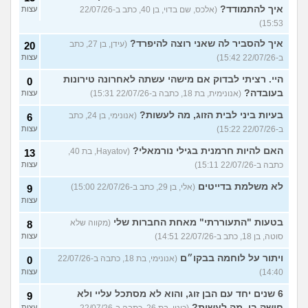
איך להתמודד?
(אלכס, שם בדוי, בן 40, כתב ב-22/07/26
עצות
15:53)
איך להסביר לה שאני רוצה להיפרד?
(עידן, בן 27, כתב
20
ב-22/07/26 15:42)
עצות
היי. רציתי לבדוק אם מישהי עשתה לאחרונה טירונות
0
בעובדה?
(אנונימית, בת 18, כתבה ב-22/07/26 15:31)
עצות
בעיות ביני לבית הזוג, מה לעשות?
(אנונימי, בן 24, כתב
6
ב-22/07/26 15:22)
עצות
האם להיות חרמנית בגילי נורמאלי?
(Hayatov, בת 40,
13
כתבה ב-22/07/26 15:11)
עצות
לא משלמת בדייטים
(אלי, בן 29, כתב ב-22/07/26 15:00)
9
עצות
בטעות "התעוררתי" מאחת החברות שלי
(מקווה שלא
8
סוטה, בן 18, כתב ב-22/07/26 14:51)
עצות
ויתור על לוחמה בבקו״ם
(אנונימי, בת 18, כתבה ב-22/07/26
0
14:40)
עצות
6 שנים יחד עם הבן זוג, והוא לא מסתכל עליי ולא
9
חושק בי, מה לעשות?
(כינוי, בת 26, כתבה ב-22/07/26
עצות