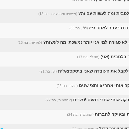
לסבית ומה לעשות עם זה?
(מייעצת ומתייעצת , בת 18)
כנס בעבר לאתר גייז
(ללי , בת 33)
 לא סגורה למי אני יותר נמשכת, מה לעשות?
(לאדעת , בת 16)
 בלסבית (אני)
(חתולי , בת 17)
לקבל את העובדה שאני ביסקסואלית
(Bi , בת 21)
 אחרי 5 וחצי שנים
(הילה , בת 23)
ה אותי אחרי כמעט 6 שנים
(אנונימית , בת 22)
 ובעיקר לחברות
(אנונימית , בת 24)
שיג שוגר דדי?