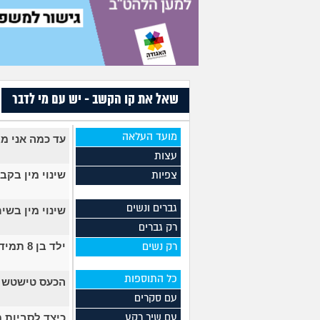
שאל את קו הקשב - יש עם מי לדבר
מועד העלאה
עד כמה אני מ
עצות
שינוי מין בקב
צפיות
גברים ונשים
שינוי מין בשי
רק גברים
ילד בן 8 תמיד ידעתי שיהיה גיי
רק נשים
כל התוספות
הכעס טישטש א
עם סקרים
כיצד לסביות מ
עם שיר רקע