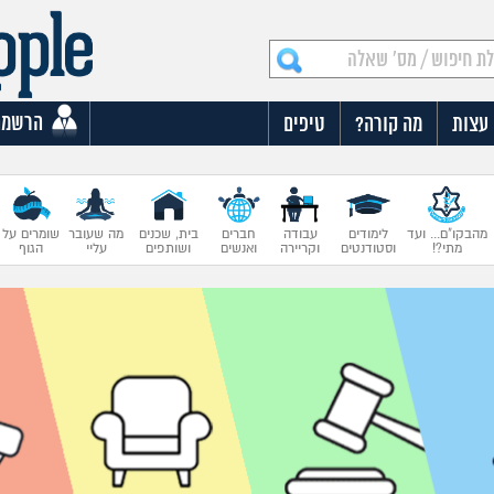
הרשמה
עצות
מה קורה?
טיפים
מהבקו"ם... ועד
לימודים
עבודה
חברים
בית, שכנים
מה שעובר
שומרים על
מתי?!
וסטודנטים
וקריירה
ואנשים
ושותפים
עליי
הגוף