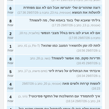
רוצה שההורים שלי יתגרשו אבל הם לא וגם מפחדת
6
להעלות את הנושא
(אנונימית, בת 23, כתבה ב-29/07/26 17:36)
עצות
גיליתי שאבא שלי בוגד באמא שלי, מה לעשות?
8
(אנונימי, בן 13, כתב ב-29/07/26 17:25)
עצות
אם לא אגיע לצו גיוס בגלל מצבי הנפשי
(מלשבית, בת 18,
2
כתבה ב-29/07/26 17:05)
עצות
לתת לה זמן ולהשאיר המצב כמו שהוא?
(Flo-T, בן 41, כתב
1
ב-29/07/26 16:56)
עצות
תדירות סקס, מה אפשר לעשות?
(נשוי, בן 28, כתב
8
ב-29/07/26 16:45)
עצות
איבדתי את הבתולים על נערת ליווי
(סתם מישהו, בן 17, כתב
5
ב-29/07/26 16:34)
עצות
לעשות קרחת ולשים פאה
(אנונימי, בן 20, כתב ב-29/07/26
4
16:23)
עצות
איך להתמודד עם ההשלכות של התקף פסיכוטי?
(ג'וני, בן
4
24, כתב ב-29/07/26 16:14)
עצות
מבואס שלא היה לי אומץ להתחיל עם מישהי שהיא בול