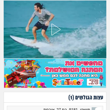
מה שעובר עליי
שומרים על הגוף
פיננסי וכלכלה
בין הסדינים
חיות מחמד
יוקר המחיה
גאווה
עצות הגולשים (
1
)
מישהי_9181, בת 27, אורחת