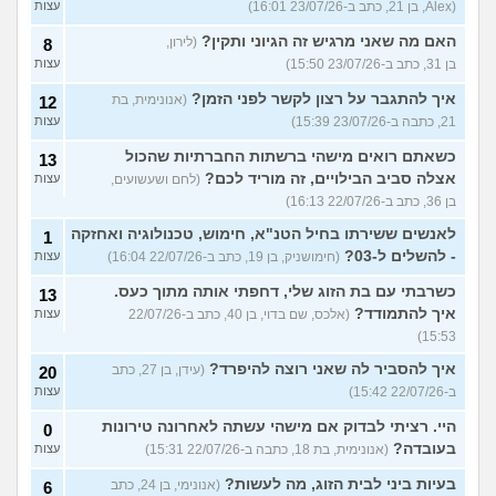
(Alex, בן 21, כתב ב-23/07/26 16:01)
עצות
האם מה שאני מרגיש זה הגיוני ותקין?
(לירון,
8
בן 31, כתב ב-23/07/26 15:50)
עצות
איך להתגבר על רצון לקשר לפני הזמן?
(אנונימית, בת
12
21, כתבה ב-23/07/26 15:39)
עצות
כשאתם רואים מישהי ברשתות החברתיות שהכול
13
אצלה סביב הבילויים, זה מוריד לכם?
(לחם ושעשועים,
עצות
בן 36, כתב ב-22/07/26 16:13)
לאנשים ששירתו בחיל הטנ"א, חימוש, טכנולוגיה ואחזקה
1
- להשלים ל-03?
(חימושניק, בן 19, כתב ב-22/07/26 16:04)
עצות
כשרבתי עם בת הזוג שלי, דחפתי אותה מתוך כעס.
13
איך להתמודד?
(אלכס, שם בדוי, בן 40, כתב ב-22/07/26
עצות
15:53)
איך להסביר לה שאני רוצה להיפרד?
(עידן, בן 27, כתב
20
ב-22/07/26 15:42)
עצות
היי. רציתי לבדוק אם מישהי עשתה לאחרונה טירונות
0
בעובדה?
(אנונימית, בת 18, כתבה ב-22/07/26 15:31)
עצות
בעיות ביני לבית הזוג, מה לעשות?
(אנונימי, בן 24, כתב
6