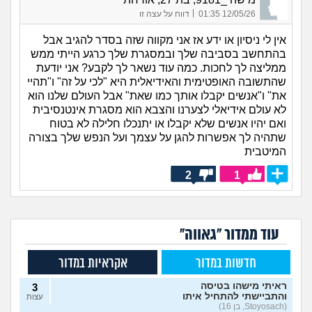
|
12/05/26 01:35
דווח על עצה זו
אין לי ניסיון או ידע אז אני מקווה שזה בסדר להגיב אבל
בהתחשב בסביבה שלך ובמסגרת שלך כרגע הייתי ממש
ממליצה לך לחכות. כמה עוד נשאר לך לקבע? אני יודעת
שהתשובה האופטימית והאידיאלית היא "לכי על זה" ו"תהיי
את" ו"אנשים יקבלו אותך כמו שאת" אבל העולם שלנו הוא
לא עולם אידיאלי לצערנו והצבא הוא מסגרת אינטנסיבית
ואם יהיו אנשים שלא יקבלו או יתנכלו חלילה לא בטוח
שתהיה לך אפשרות להגן על עצמך ועל הנפש שלך בצורה
המיטבית
2
1
עוד ממדור "גאווה"
חדשות במדור
אקראיות במדור
ראיתי מישהו בטיסה
3
והתביישתי להתחיל איתו
עצות
(Stoyosach, בן 16)