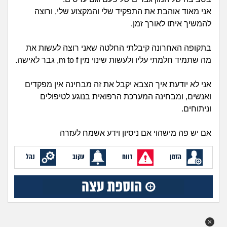
זוגיות
חיפוש שאלות
אני מאוד אוהבת את התפקיד שלי והמקצוע שלי, ורוצה
|
להמשיך איתו לאורך זמן.
היריון ולידה
הרשמה
התחברות
בתקופה האחרונה קיבלתי החלטה שאני רוצה לעשות את
הורות ומשפחה
מה שתמיד חלמתי עליו ולעשות שינוי מין m to f, גבר לאישה.
מתבגרים
אני לא יודעת איך הצבא יקבל את זה מבחינה אין מפקדים
ואנשים, ומבחינה המערכת הרפואית בנוגע לטיפולים
מהבקו"ם... ועד מתי?!
וניתוחים.
לימודים וסטודנטים
אם יש פה מישהוי אם ניסיון וידע אשמח לעזרה
עבודה וקריירה
הזמן
דווח
עקוב
נהל
חברים ואנשים
בית, שכנים ושותפים