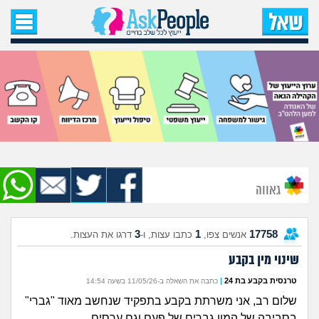
עמוד הבית
שאל שאלה
שאלות חדשות
שאלות שעוררו עניין
עצות חדשות
גאווה
מה קורה כאן?
3
1
17758
אנשים צפו,
כתבו עצות, ו-
דרגו את העצות.
מתחם הטיפים
שינוי מין בקבע
מדורים
טרנסית בקבע בת 24
|
כתבה את השאלה ב-11/05/26 בשעה 14:54
שלום רב, אני משרתת בקבע בתפקיד שנחשב מאוד "גברי"
בסביבה של המון גברים של פעם וגם ערסים.