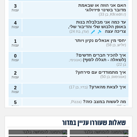
האם אני הוזה או שבאמת
3
מדובר בשינוי פיזיולוגי
עצות
(Kfir.edri.r, בן 33)
עד כמה אני מבלבלת בנות
4
באופן הלבוש שלי והדיבור שלי,
עצות
צריכה עצה
(עדן, בת 24)
יחסי מין אנאלים נקיון ויותר
1
(יוליש, בן 58)
עצות
איך להכיר חברים חדשים?
0
(לשאלה - תגללו לסוף)
(אנונימי,
עצות
בן 22)
איך מתמודדים עם סירחון?
2
(אנונימוס, בן 50)
עצות
איך לצאת מהארון?
(בדוי, בן 17)
2
עצות
מה לעשות במצב כזה?
5
(Pizza,
בן 25)
עצות
הבן זוג רוצה ללבוש
שווה לצאת מהארון?
את הבגדים שלי לפני
אתם חושבים
גיליתי שאחי גיי, איך
האם לצאת מהארון
שינוי מין בקבע
(טרנסית בקבע, בת
1
סקס, זה אומר משהו?
שהומואים יכולו
להתמודד עם זה?
בגילי? איך להתגבר
להמשיך לחיות פה
24)
שאלות שעוררו עניין במדור
עצות
על הפחדים מהיציאה?
בכבוד?
שינוי מין בשירות קבע?
(א, בת
0
24)
עצות