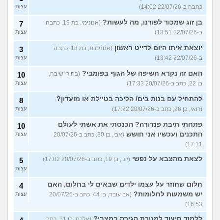
כתבה ב-22/07/26 14:02)
עצות
בן זוג שמכור לפורנו, מה לעשות?
(אנונימי, בת 19, כתבה
7
ב-22/07/26 13:51)
עצות
יוצאת איתו היום לדייט ראשון
(אנונימית, בת 18, כתבה
3
ב-22/07/26 13:42)
עצות
האם זה נקרא חשיפה של הגוף בפומבי?
(בחור ישיבה,
10
בן 22, כתב ב-20/07/26 17:33)
עצות
להתחיל עם בנות בים/ הליכה בטיילת או מועדון?
8
(רואי, בן 26, כתב ב-20/07/26 17:22)
עצות
פתחתי תיבת פנדורה? הכנסתי את אשתי לעולם
10
התכנים ועכשיו אני חושש
(אבי, בן 30, כתב ב-20/07/26
עצות
17:11)
לצאת מהצבא על נפשי
(יוני, בן 19, כתב ב-20/07/26 17:02)
5
עצות
חלום שחוזר על עצמו ילדים שבאים לי בחלום, האם
4
יש משמעות לחלומות?
(אב עובד, בן 44, כתב ב-20/07/26
עצות
16:53)
ללמוד סיעוד למטרת הגירה במצבי?
(אלכס, בן 31, כתב