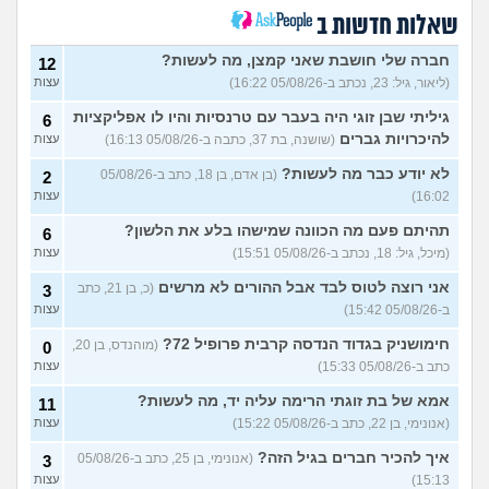
אמא שלי תפסה אותי שוכב עם
10
גבר, מה לעשות?
(אדון
עצות
שאלות חדשות ב
שוקו, בן 30)
חברה שלי חושבת שאני קמצן, מה לעשות?
12
הכעס טישטש אותי? לגיטימי
7
או לא?
(ליאור, גיל: 23, נכתב ב-05/08/26 16:22)
(אנונימי, בת 20)
עצות
עצות
גיליתי שבן זוגי היה בעבר עם טרנסיות והיו לו אפליקציות
איך לדעת אם חבר סטרייט
6
11
בקטע שלי?
(האמנם, בן 29)
עצות
להיכרויות גברים
(שושנה, בת 37, כתבה ב-05/08/26 16:13)
עצות
כיצד לסביות מקיימות יחסי
7
לא יודע כבר מה לעשות?
(בן אדם, בן 18, כתב ב-05/08/26
2
מין?
(ליאן, בת 26)
עצות
16:02)
עצות
חבר שלי תקוע אצלי בגלל
4
תהיתם פעם מה הכוונה שמישהו בלע את הלשון?
6
המלחמה, מה לעשות איתו?
עצות
(מיכל, גיל: 18, נכתב ב-05/08/26 15:51)
עצות
(אנונימי, בן 15)
אני רוצה לטוס לבד אבל ההורים לא מרשים
לסבית או לא לסבית ומה
(כ, בן 21, כתב
3
3
לעשות עם זה?
(מייעצת
עצות
ב-05/08/26 15:42)
עצות
ומתייעצת, בת 18)
חימושניק בגדוד הנדסה קרבית פרופיל 72?
(מוהנדס, בן 20,
0
איך את מתמודדים עם זה
6
(Glop,
כתב ב-05/08/26 15:33)
עצות
בן 22)
עצות
אמא של בת זוגתי הרימה עליה יד, מה לעשות?
11
עוד שאלות חדשות במדור
(אנונימי, בן 22, כתב ב-05/08/26 15:22)
עצות
איך להכיר חברים בגיל הזה?
(אנונימי, בן 25, כתב ב-05/08/26
3
15:13)
עצות