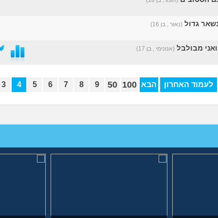
(הומו , בן 16)
שאר גדול
(נאור , בן 16)
ואני מבולבל
(אנונימי , בן 17)
50
100
לעמוד האחרון
הבא
9
8
7
6
5
4
3