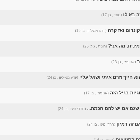
ה בא לו
(סוסי , בן 17)
ונדום ואז קרה
(יודע ממיליון , בן 19)
ינית, מה אני?
(רונית , גיל: 25)
ר
(אנונימי , בן 23)
א חייך וזרם איתי ושאל עליי
(יודע ממיליון , בן 24)
וגיות בגיל הזה
(אנונימי , בן 17)
שגם אם יש להם חכמה...
(חרדי נועז , בן 24)
ם זה דמיון
(חרדי נועז , בן 24)
ם הסטוצים