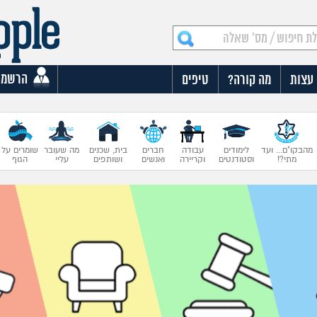
הרשמה
עצות
מה קורה?
טיפים
מהבקו"ם... ועד
לימודים
עבודה
חברים
בית, שכנים
מה שעובר
שומרים על
מתי?!
וסטודנטים
וקריירה
ואנשים
ושותפים
עליי
הגוף