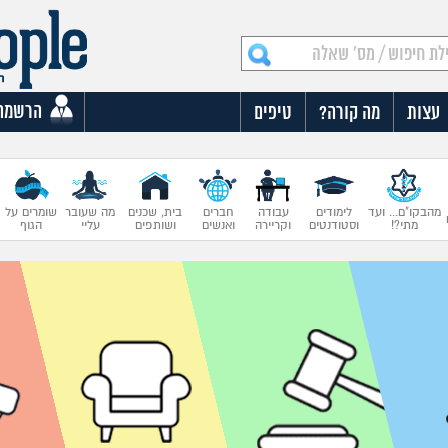
הרשמה
עצות
מה קורה?
טיפים
מהבקו"ם... ועד
לימודים
עבודה
חברים
בית, שכנים
מה שעובר
שומרים על
מתי?!
וסטודנטים
וקריירה
ואנשים
ושותפים
עליי
הגוף