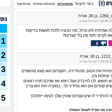
ים (
2
)
כיצד להציג?
מהאהודות
מהפחות אהודות
מהחדשות
איך 
לשל
 אורח
איך 
השא
|
עוש
19/
דווח על עצה זו
גבר
 אמיתית ולא טרול, מה הבעיה ללכת לעשות בדיקות
איך 
אז לקיים יחסי מין בלי קונדום?
לאו
1
(אל, בן
0
אני 
מין,
2
- פפ
ורח
|
22/
דווח על עצה זו
אמא
גבר
3
יפחית את הכאב מהחדירה.. הקונדום הוא מונע מהשפים
שוקו, ב
 מחלות מין.
הכעס
חושש, לכו להיבדק אצל רופא ואז שניכם תהיו רגועים.
4
או 
שים קונדום אם הוא מחדיר לך.. במקרה הזה הוא צריך
איך
בקט
5
 להחדיר לו שים קונדום שהזין שלך לטץא ייתלכלך
כיצד
מין?
ציג את המייל לשואל השאלה