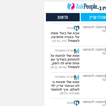
שלי תקוע אצלי בגלל
4
חמה, מה לעשות איתו?
עצות
ו ב-
(אנונימי, בן 15)
ת או לא לסבית ומה
3
עוררו עניין
חדשות
ות עם זה?
(מייעצת
עצות
צת, בת 18)
זוגיות
את מתמודדים עם זה
6
(Glop,
אבא של בעלי מסתכל
עצות
עלי בצורה מחפיצה, מה
לעשות?
(ליה, בת 27)
עוד שאלות חדשות במדור
הורות ומשפחה
אמא שלי לוחצת עליי
להתחתן בשידוך עם כל
אחת שיש לה דופק, מה
לעשות?
(אריאל, בן 23)
הורות ומשפחה
אמא שלי פוגעת בי כי
לא הבאתי עדיין ילדים
לעולם. איך להתמודד?
(אנונימית, בת 29)
זוגיות