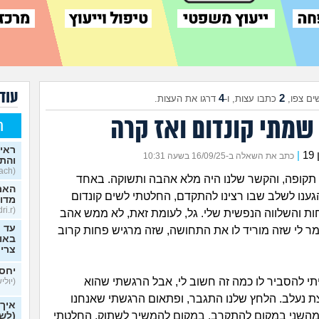
עוד 
4
2
ים צפו,
כתבו עצות, ו-
דרגו את העצות.
שמתי קונדום ואז קרה
ח
ראית
1
|
כתב את השאלה ב-16/09/25 בשעה 10:31
והתב
(Stoyosach, בן 16)
ר תקופה, והקשר שלנו היה מלא אהבה ותשוקה. באחד
האם 
ענו לשלב שבו רצינו להתקדם, החלטתי לשים קונדום
מדוב
(Kfir.edri.r, בן 33)
ת והשלווה הנפשית שלי. גל, לעומת זאת, לא ממש אהב
עד כ
מר לי שזה מוריד לו את התחושה, שזה מרגיש פחות קרוב
באופ
צרי
יחסי
י להסביר לו כמה זה חשוב לי, אבל הרגשתי שהוא
(יוליש,
 נעלב. הלחץ שלנו התגבר, ופתאום הרגשתי שאנחנו
איך
מהשני במקום להתקרב. במקום להמשיך לשתוק, החלטתי
(לשא