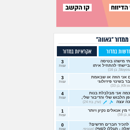
ממדור "גאווה"
דשות במדור
אקראיות במדור
י מישהו בטיסה
3
יישתי להתחיל איתו
עצות
אני הוזה או שבאמת
3
ר בשינוי פיזיולוגי
עצות
מה אני מבלבלת בנות
4
ן הלבוש שלי והדיבור שלי,
עצות
כה עצה
(עדן, בת 24)
 מין אנאלים נקיון ויותר
1
 בן 58)
עצות
 להכיר חברים חדשים?
0
לה - תגללו לסוף)
(אנונימי,
עצות