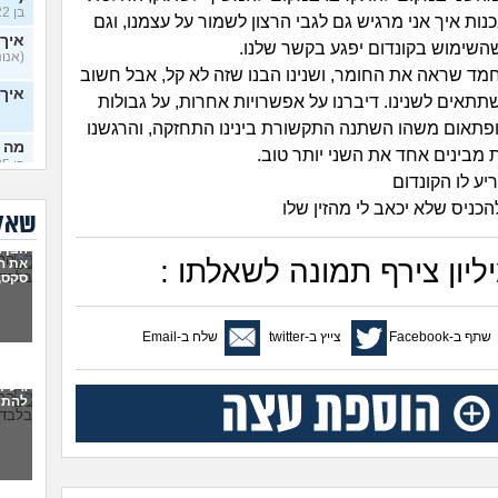
בן 22)
ות איך אני מרגיש גם לגבי הרצון לשמור על עצמנו, וגם
איך 
שימוש בקונדום יפגע בקשר שלנו.
(אנוני
חמד שראה את החומר, ושנינו הבנו שזה לא קל, אבל חשוב
איך
תאים לשנינו. דיברנו על אפשרויות אחרות, על גבולות
ופתאום משהו השתנה התקשורת בינינו התחזקה, והרגשנו
מה 
מבינים אחד את השני יותר טוב.
בן 25)
יע לו הקונדום
שינו
הכניס שלא יכאב לי מהזין שלו
24)
שאלו
הבן ז
שינו
ליון צירף תמונה לשאלתו :
את ה
24)
סקס,
שלם
לא נ
שתף ב-Facebook
צייץ ב-twitter
שלח ב-Email
איך
בן 17)
גילית
להתמ
נשי
לצא
ילד בן 8 תמיד יד