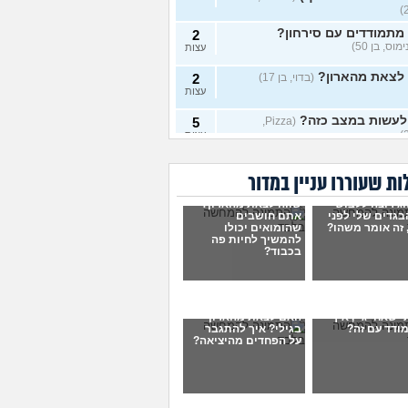
מתמודדים עם סירחון?
2
מוס, בן 50)
עצות
 לצאת מהארון?
(בדוי, בן 17)
2
עצות
לעשות במצב כזה?
5
(Pizza,
עצות
י מין בקבע
(טרנסית בקבע, בת
1
ת שעוררו עניין במדור
עצות
וג רוצה ללבוש
שווה לצאת מהארון?
י מין בשירות קבע?
(א, בת
0
בגדים שלי לפני
אתם חושבים
עצות
 זה אומר משהו?
שהומואים יכולו
להמשיך לחיות פה
 עם עצמי אבל דבר אחד
בכבוד?
4
ותן לי מנוח
(בן, בן 25)
עצות
 לקבל את עצמי?
(אנונימוס,
3
עצות
י שאחי גיי, איך
האם לצאת מהארון
ודד עם זה?
בגילי? איך להתגבר
קה עם חבר קרוב אבל לא
7
על הפחדים מהיציאה?
ת מהארון
(בי, בן 15)
עצות
עתי שיהיה גיי
7
(תמר, בת 44)
עצות