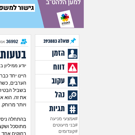
שאלה
393883
36992
אנש
בטעות 
הזמן
דווח
יודע ממיליון בן 9
היינו יחד כב
עקוב
הערבים, כשהג
בשביל הבטיחו
נהל
את זה. הוא א
ויותר מרוחק.
תגיות
#אמצעי מניעה
בהתחלה ניסית
#בני מיעוטים
מתוסכל ושקצת
#קונדומים
רחוקים אחד 