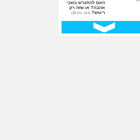
האם להתגרש בשביל
אהבה? או שזה רק
ריגוש?
(דנה, בת 35)