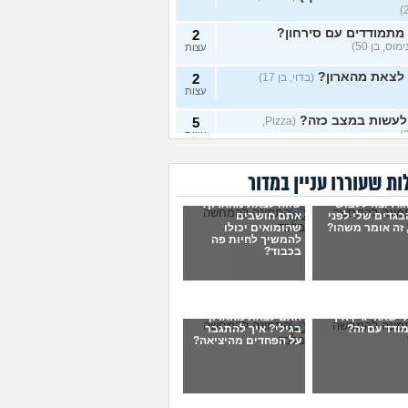
מתמודדים עם סירחון?
2
מוס, בן 50)
עצות
 לצאת מהארון?
(בדוי, בן 17)
2
עצות
לעשות במצב כזה?
5
(Pizza,
עצות
י מין בקבע
(טרנסית בקבע, בת
1
ת שעוררו עניין במדור
עצות
וג רוצה ללבוש
שווה לצאת מהארון?
י מין בשירות קבע?
(א, בת
0
בגדים שלי לפני
אתם חושבים
עצות
 זה אומר משהו?
שהומואים יכולו
להמשיך לחיות פה
 עם עצמי אבל דבר אחד
בכבוד?
4
ותן לי מנוח
(בן, בן 25)
עצות
 לקבל את עצמי?
(אנונימוס,
3
עצות
י שאחי גיי, איך
האם לצאת מהארון
ודד עם זה?
בגילי? איך להתגבר
קה עם חבר קרוב אבל לא
7
על הפחדים מהיציאה?
ת מהארון
(בי, בן 15)
עצות
עתי שיהיה גיי
7
(תמר, בת 44)
עצות