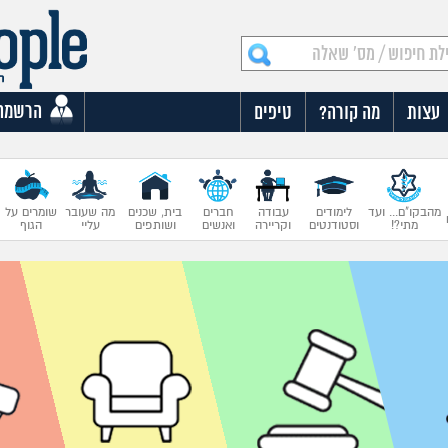
הרשמה
עצות
מה קורה?
טיפים
מהבקו"ם... ועד
לימודים
עבודה
חברים
בית, שכנים
מה שעובר
שומרים על
מתי?!
וסטודנטים
וקריירה
ואנשים
ושותפים
עליי
הגוף