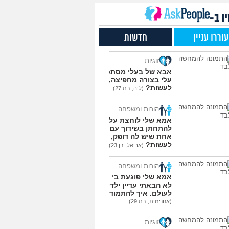
שלי תקוע אצלי בגלל
4
חמה, מה לעשות איתו?
עצות
ו ב-
(אנונימי, בן 15)
ת או לא לסבית ומה
3
עוררו עניין
חדשות
ות עם זה?
(מייעצת
עצות
צת, בת 18)
זוגיות
את מתמודדים עם זה
6
(Glop,
אבא של בעלי מסתכל
עצות
עלי בצורה מחפיצה, מה
לעשות?
(ליה, בת 27)
עוד שאלות חדשות במדור
הורות ומשפחה
אמא שלי לוחצת עליי
להתחתן בשידוך עם כל
אחת שיש לה דופק, מה
לעשות?
(אריאל, בן 23)
הורות ומשפחה
אמא שלי פוגעת בי כי
לא הבאתי עדיין ילדים
לעולם. איך להתמודד?
(אנונימית, בת 29)
זוגיות