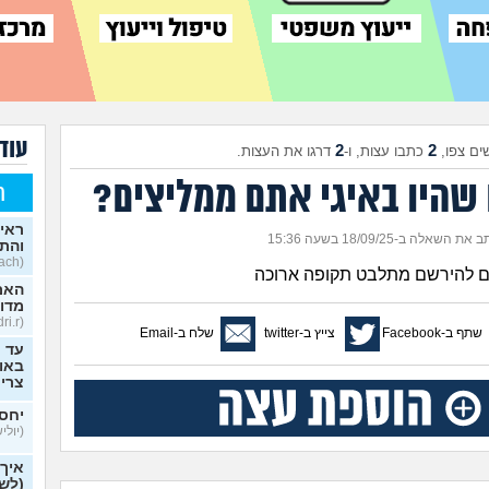
עוד 
2
2
ים צפו,
כתבו עצות, ו-
דרגו את העצות.
שהיו באיגי אתם ממליצים?
ח
ראית
את השאלה ב-18/09/25 בשעה 15:36
והתב
(Stoyosach, בן 16)
אם להירשם מתלבט תקופה ארוכה
האם 
מדוב
(Kfir.edri.r, בן 33)
שתף ב-Facebook
צייץ ב-twitter
שלח ב-Email
עד כ
באופ
צרי
יחסי
(יוליש,
איך
(לשא