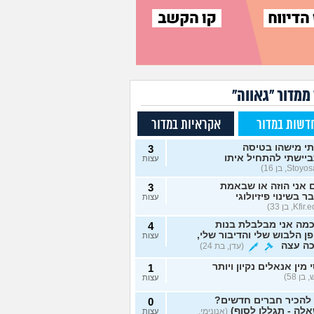
ממדור "גאווה"
דשות במדור
אקראיות במדור
י מישהו בטיסה
3
יישתי להתחיל איתו
עצות
אני הוזה או שבאמת
3
ר בשינוי פיזיולוגי
עצות
מה אני מבלבלת בנות
4
ן הלבוש שלי והדיבור שלי,
עצות
כה עצה
(עדן, בת 24)
 מין אנאלים נקיון ויותר
1
 בן 58)
עצות
 להכיר חברים חדשים?
0
לה - תגללו לסוף)
(אנונימי,
עצות