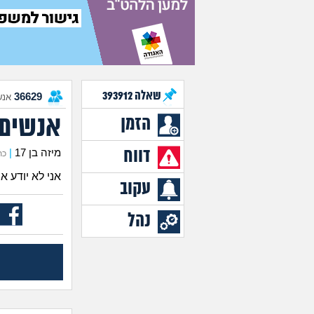
שאלה
393912
36629
אנש
אנשים 
הזמן
דווח
מיזה בן 17
|
כתב 
אני לא יודע 
עקוב
נהל