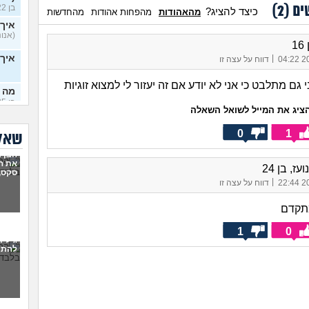
ים (
2
)
בן 22)
כיצד להציג?
מהאהודות
מהפחות אהודות
מהחדשות
איך 
(אנוני
1
|
איך
20/
דווח על עצה זו
מה 
בן 25)
ציג את המייל לשואל השאלה
שינו
0
1
24)
שאלו
הבן ז
שינו
את ה
עז, בן 24
24)
סקס,
|
20/
דווח על עצה זו
שלם
לא נ
מתקדם
איך
1
0
בן 17)
גילית
להתמ
נשי
לצא
ילד בן 8 תמיד יד