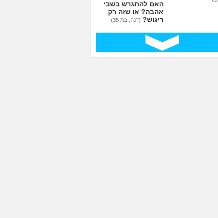
האם להתגרש בשביל
אהבה? או שזה רק
ריגוש?
(דנה, בת 35)